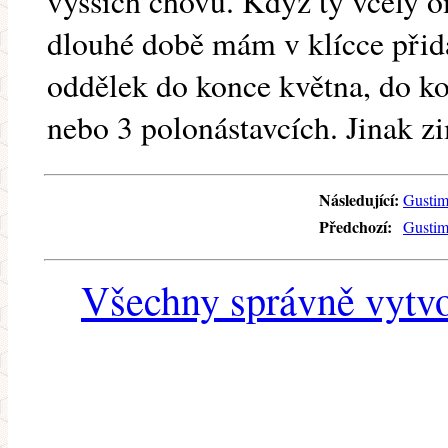
vyšších chovů. Když ty včely o
dlouhé době mám v klícce při
oddělek do konce května, do k
nebo 3 polonástavcích. Jinak z
Následující:
Gustim
Předchozí:
Gustim
Všechny správně vytvo