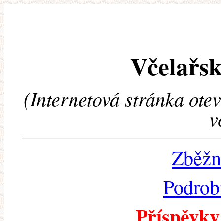
Včelařsk
(Internetová stránka ote
v
Zběžn
Podrob
Příspěvky