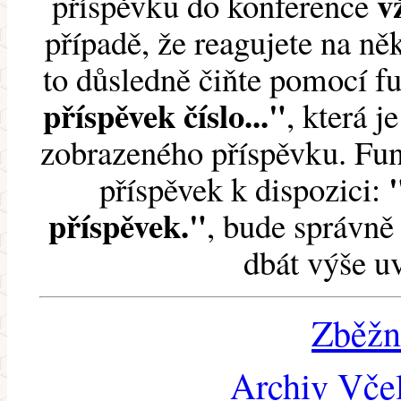
v
příspěvku do konference
případě, že reagujete na něk
to důsledně čiňte pomocí 
příspěvek číslo..."
, která j
zobrazeného příspěvku. Fun
příspěvek k dispozici:
příspěvek."
, bude správně 
dbát výše u
Zběžn
Archiv Včel