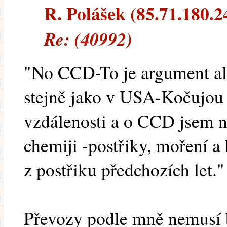
R. Polášek (85.71.180.24
Re: (40992)
"No CCD-To je argument ale 
stejně jako v USA-Kočujou 
vzdálenosti a o CCD jsem n
chemiji -postřiky, moření 
z postřiku předchozích let."
Převozy podle mně nemusí b