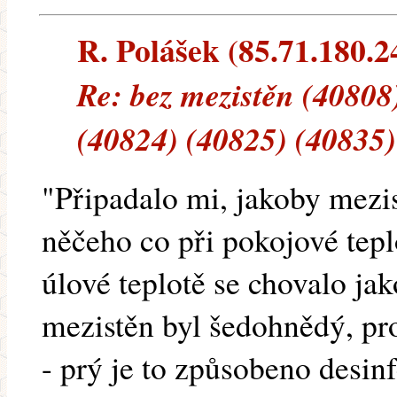
R. Polášek (85.71.180.24
Re: bez mezistěn (40808
(40824) (40825) (40835)
"Připadalo mi, jakoby mezi
něčeho co při pokojové teplo
úlové teplotě se chovalo jak
mezistěn byl šedohnědý, pr
- prý je to způsobeno desin