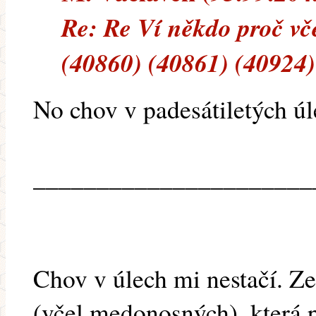
Re: Re Ví někdo proč vč
(40860) (40861) (40924)
No chov v padesátiletých úle
______________________
Chov v úlech mi nestačí. Z
(včel medonosných), která pr