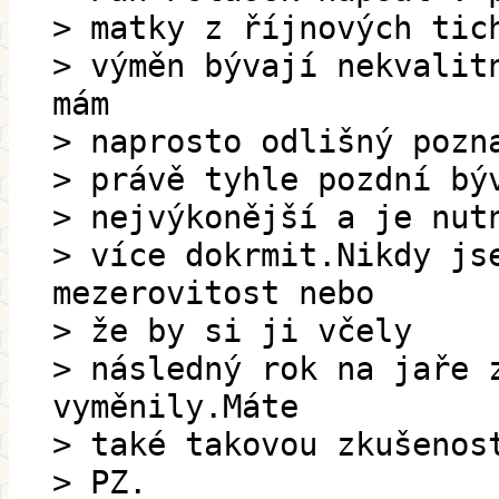
> matky z říjnových tic
> výměn bývají nekvalit
mám
> naprosto odlišný pozn
> právě tyhle pozdní bý
> nejvýkonější a je nut
> více dokrmit.Nikdy js
mezerovitost nebo
> že by si ji včely
> následný rok na jaře 
vyměnily.Máte
> také takovou zkušenos
> PZ.