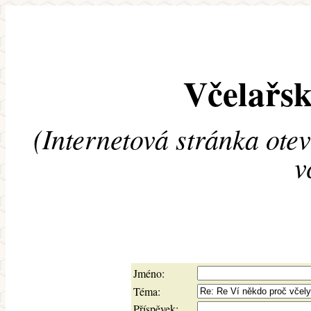
Včelařsk
(Internetová stránka ote
v
Jméno:
Téma:
Příspěvek: