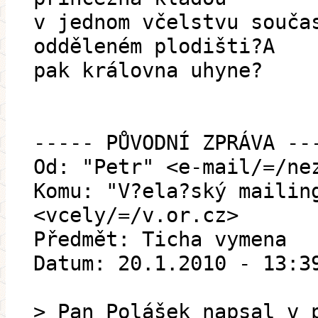
v jednom včelstvu souča
odděleném plodišti?A
pak královna uhyne?
----- PŮVODNÍ ZPRÁVA --
Od: "Petr" <e-mail/=/ne
Komu: "V?ela?ský mailin
<vcely/=/v.or.cz>
Předmět: Ticha vymena
Datum: 20.1.2010 - 13:3
> Pan Polášek napsal v 