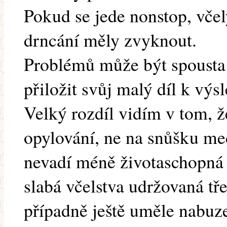
Pokud se jede nonstop, včel
drncání měly zvyknout.
Problémů může být spousta
přiložit svůj malý díl k v
Velký rozdíl vidím v tom, ž
opylování, ne na snůšku med
nevadí méně životaschopná v
slabá včelstva udržovaná tř
případně ještě uměle nabuze