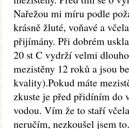
Nařežou mi míru podle pož
krásně žluté, voňavé a včel
přijímány. Při dobrém uskla
20 st C vydrží velmi dlouh
mezistěny 12 roků a jsou b
kvality).Pokud máte mezist
zkuste je před přidíním do 
vodou. Vím že to staří včela
neručím, nezkoušel jsem to