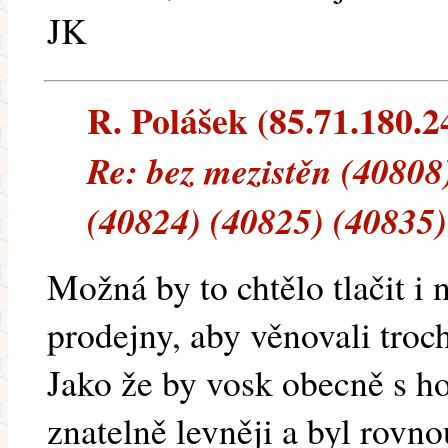
JK
R. Polášek (85.71.180.24
Re: bez mezistěn (40808
(40824) (40825) (40835)
Možná by to chtělo tlačit i 
prodejny, aby věnovali troc
Jako že by vosk obecně s h
znatelně levněji a byl rov