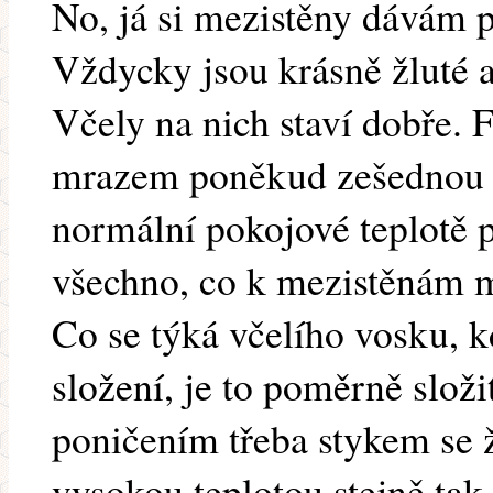
No, já si mezistěny dávám p
Vždycky jsou krásně žluté 
Včely na nich staví dobře. Fa
mrazem poněkud zešednou až 
normální pokojové teplotě 
všechno, co k mezistěnám m
Co se týká včelího vosku, k
složení, je to poměrně složi
poničením třeba stykem se ž
vysokou teplotou stejně tak