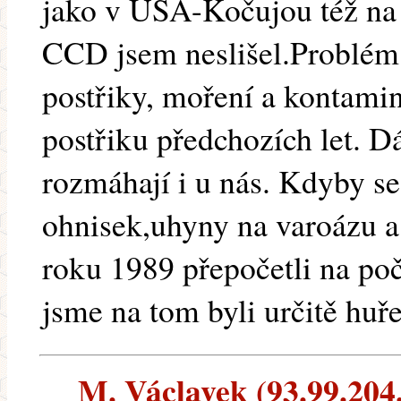
jako v USA-Kočujou též na 
CCD jsem neslišel.Problém 
postřiky, moření a kontami
postřiku předchozích let. Dá
rozmáhají i u nás. Kdyby s
ohnisek,uhyny na varoázu a
roku 1989 přepočetli na po
jsme na tom byli určitě huře
M. Václavek (93.99.204.4