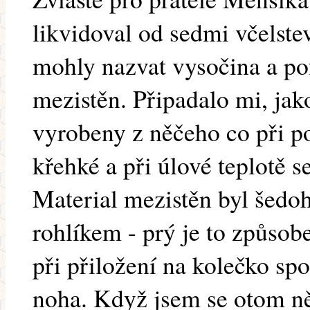
likvidoval od sedmi včelstev
mohly nazvat vysočina a p
mezistěn. Připadalo mi, jak
vyrobeny z něčeho co při po
křehké a při úlové teplotě s
Material mezistěn byl šedo
rohlíkem - prý je to způsob
při přiložení na kolečko sp
noha. Když jsem se otom ně