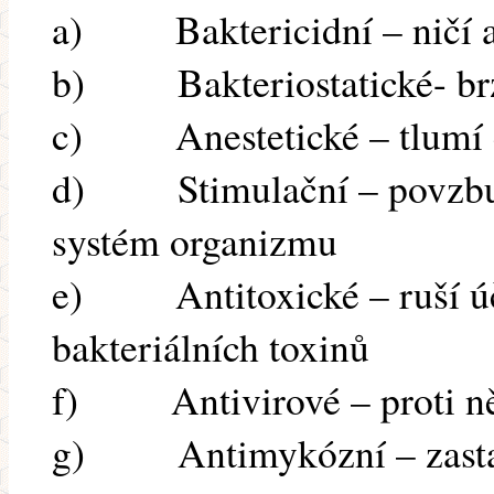
a) Baktericidní – ničí a 
b) Bakteriostatické- brzd
c) Anestetické – tlumí ci
d) Stimulační – povzbuz
systém organizmu
e) Antitoxické – ruší úč
bakteriálních toxinů
f) Antivirové – proti n
g) Antimykózní – zastavuj