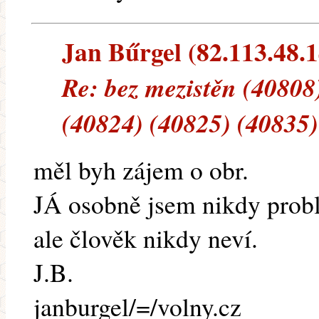
Jan Bűrgel (82.113.48.14
Re: bez mezistěn (40808
(40824) (40825) (40835)
měl byh zájem o obr.
JÁ osobně jsem nikdy prob
ale člověk nikdy neví.
J.B.
janburgel/=/volny.cz