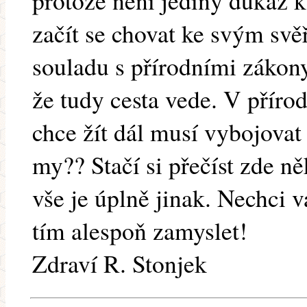
protože není jediný důkaz k
začít se chovat ke svým sv
souladu s přírodními zákon
že tudy cesta vede. V přírod
chce žít dál musí vybojovat
my?? Stačí si přečíst zde ně
vše je úplně jinak. Nechci vá
tím alespoň zamyslet!
Zdraví R. Stonjek