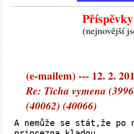
Příspěvky
(nejnovější j
(e-mailem) --- 12. 2. 20
Re: Ticha vymena (3996
(40062) (40066)
A nemůže se stát,že po 
princezna kladou