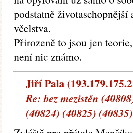
podstatně životaschopnější 
včelstva.
Přirozeně to jsou jen teorie
není nic známo.
Jiří Pala (193.179.175.2
Re: bez mezistěn (40808
(40824) (40825) (40835)
Zvláště pro přátele Menšíka