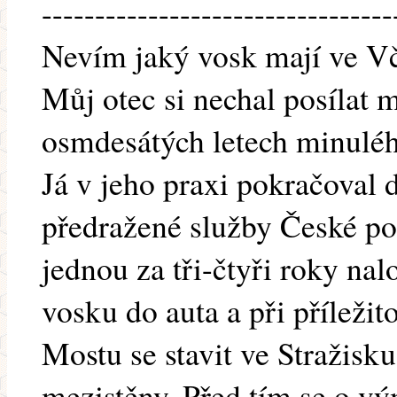
---------------------------------
Nevím jaký vosk mají ve V
Můj otec si nechal posílat m
osmdesátých letech minulého 
Já v jeho praxi pokračoval 
předražené služby České poš
jednou za tři-čtyři roky na
vosku do auta a při příležit
Mostu se stavit ve Stražisk
mezistěny. Před tím se o v