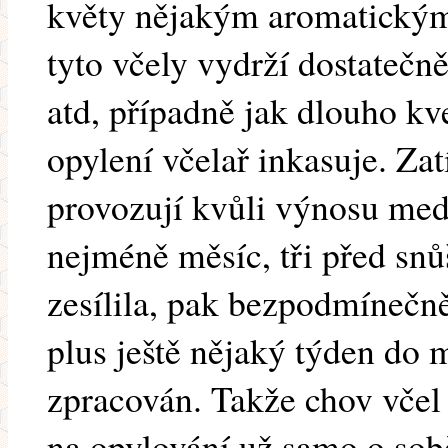
květy nějakým aromatickým
tyto včely vydrží dostatečně
atd, případně jak dlouho kve
opylení včelař inkasuje. Za
provozují kvůli výnosu med
nejméně měsíc, tři před snů
zesílila, pak bezpodmínečn
plus ještě nějaký týden do
zpracován. Takže chov včel
na opylování už samo o sob