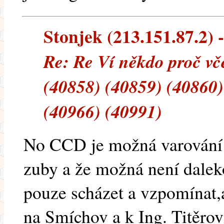
Stonjek (213.151.87.2) -
Re: Re Ví někdo proč vče
(40858) (40859) (40860)
(40966) (40991)
No CCD je možná varování v
zuby a že možná není dale
pouze scházet a vzpomínat,a
na Smíchov a k Ing. Titěrov