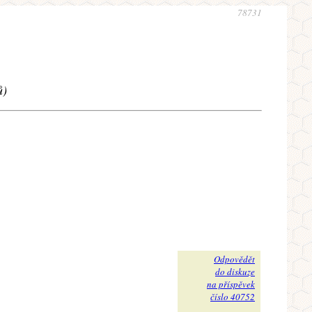
78731
ů)
Odpovědět
do diskuze
na příspěvek
číslo 40752