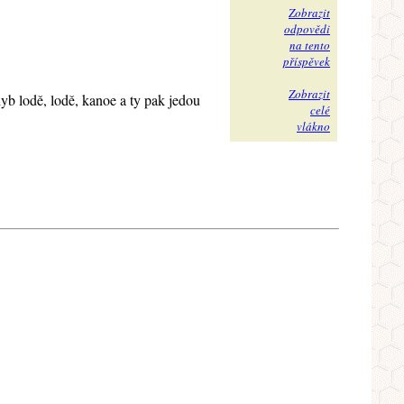
Zobrazit
odpovědi
na tento
příspěvek
Zobrazit
yb lodě, lodě, kanoe a ty pak jedou
celé
vlákno