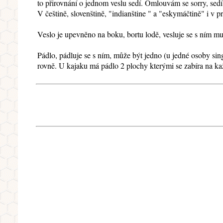
to přirovnání o jednom veslu sedí. Omlouvám se sorry, sedí
V češtině, slovenštině, "indianštine " a "eskymáčtině" i v p
Veslo je upevněno na boku, bortu lodě, vesluje se s ním musí
Pádlo, pádluje se s ním, může být jedno (u jedné osoby sin
rovně. U kajaku má pádlo 2 plochy kterými se zabíra na ka