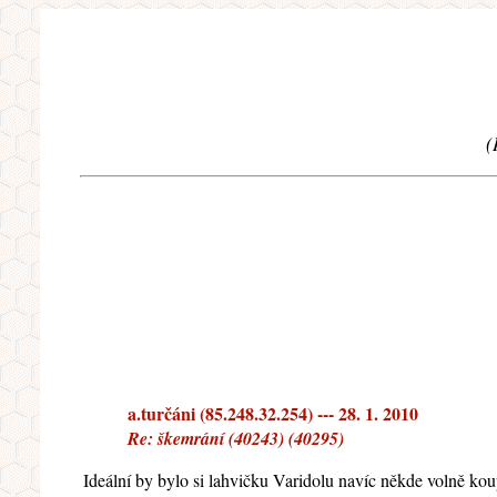
(
a.turčáni (85.248.32.254) --- 28. 1. 2010
Re: škemrání (40243) (40295)
Ideální by bylo si lahvičku Varidolu navíc někde volně koupi