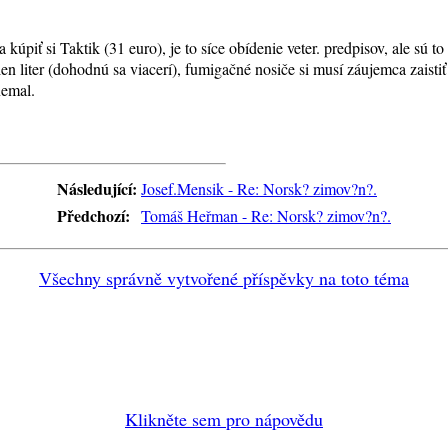
a kúpiť si Taktik (31 euro), je to síce obídenie veter. predpisov, ale sú 
n liter (dohodnú sa viacerí), fumigačné nosiče si musí záujemca zaistiť
nemal.
Následující:
Josef.Mensik - Re: Norsk? zimov?n?.
Předchozí:
Tomáš Heřman - Re: Norsk? zimov?n?.
Všechny správně vytvořené příspěvky na toto téma
Klikněte sem pro nápovědu