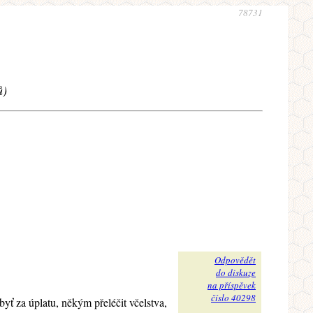
78731
ů)
Odpovědět
do diskuze
na příspěvek
číslo 40298
byť za úplatu, někým přeléčit včelstva,