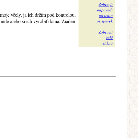
Zobrazit
odpovědi
to moje včely, ja ich držím pod kontrolou.
na tento
 inde alebo si ich vyrobiť doma. Žiaden
příspěvek
Zobrazit
celé
vlákno