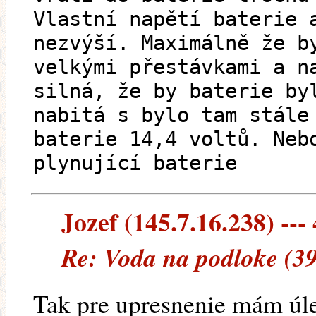
Vlastní napětí baterie 
nezvýší. Maximálně že b
velkými přestávkami a n
silná, že by baterie by
nabitá s bylo tam stále
baterie 14,4 voltů. Neb
plynující baterie
Jozef (145.7.16.238) --- 
Re: Voda na podloke (3
Tak pre upresnenie mám úl