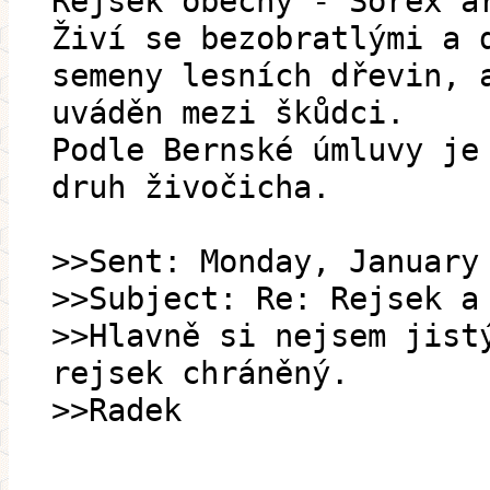
Rejsek obecný - Sorex a
Živí se bezobratlými a 
semeny lesních dřevin, 
uváděn mezi škůdci.
Podle Bernské úmluvy je
druh živočicha.
>>Sent: Monday, January
>>Subject: Re: Rejsek a
>>Hlavně si nejsem jist
rejsek chráněný.
>>Radek