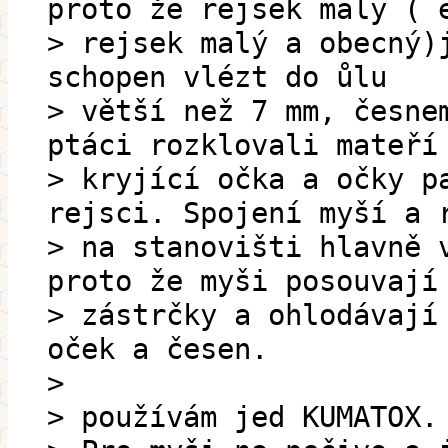
proto že rejsek maly ( 
> rejsek malý a obecný)
schopen vlézt do ůl
> větší než 7 mm, česne
ptáci rozklovali mateří
> kryjící očka a očky p
rejsci. Spojení myší a 
> na stanovišti hlavně 
proto že myši posouvají
> zástrčky a ohlodávají
oček a česen.
>
> používám jed KUMATOX.