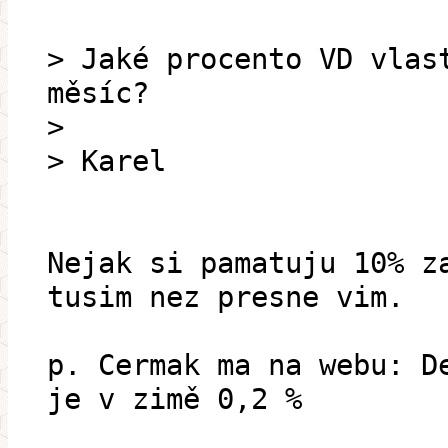
> Jaké procento VD vlas
měsíc?
>
> Karel
Nejak si pamatuju 10% z
tusim nez presne vim.
p. Cermak ma na webu: D
je v zimě 0,2 %