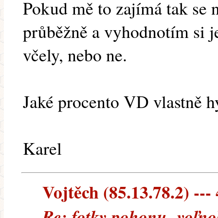
Pokud mě to zajímá tak se
průběžně a vyhodnotím si jes
včely, nebo ne.
Jaké procento VD vlastně h
Karel
Vojtěch (85.13.78.2) --- 
Re: fotky pohonu- voľno