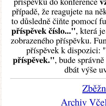
v
příspěvku do konference
případě, že reagujete na něk
to důsledně čiňte pomocí 
příspěvek číslo..."
, která j
zobrazeného příspěvku. Fun
příspěvek k dispozici:
příspěvek."
, bude správně 
dbát výše u
Zběžn
Archiv Včel