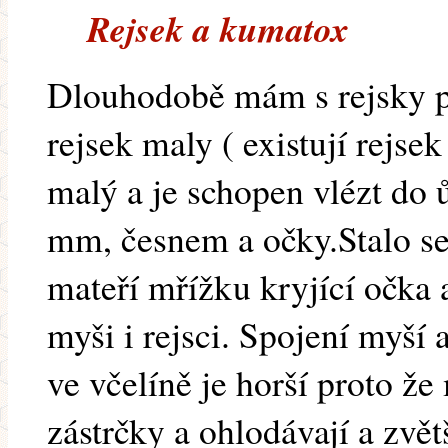
Rejsek a kumatox
Dlouhodobě mám s rejsky p
rejsek maly ( existují rejs
malý a je schopen vlézt do ů
mm, česnem a očky.Stalo se 
mateří mřížku kryjící očka 
myši i rejsci. Spojení myší 
ve včelíně je horší proto ž
zástrčky a ohlodávají a zvě