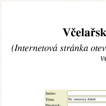
Včelařsk
(Internetová stránka ote
v
Jméno:
Téma:
Příspěvek: