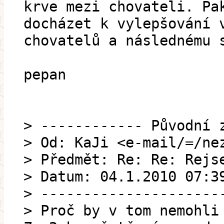
krve mezi chovateli. Pa
docházet k vylepšování 
chovatelů a následnému 
pepan
> ------------ Původní 
> Od: KaJi <e-mail/=/ne
> Předmět: Re: Re: Rejs
> Datum: 04.1.2010 07:3
> ---------------------
> Proč by v tom nemohli