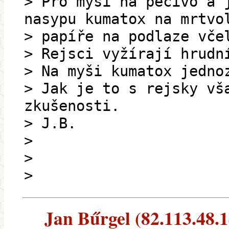
> Pro myši na pečivo a 
nasypu kumatox na mrtvo
> papíře na podlaze vče
> Rejsci vyžírají hrudn
> Na myši kumatox jedno
> Jak je to s rejsky vš
zkušenosti.
> J.B.
>
>
>
Jan Bűrgel (82.113.48.14