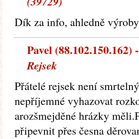
(39729)
Dík za info, ahledně výrob
Pavel (88.102.150.162) -
Rejsek
Přátelé rejsek není smrtelný
nepříjemné vyhazovat rozk
arozšmejděné hrázky měli.
připevnit přes česna děrova