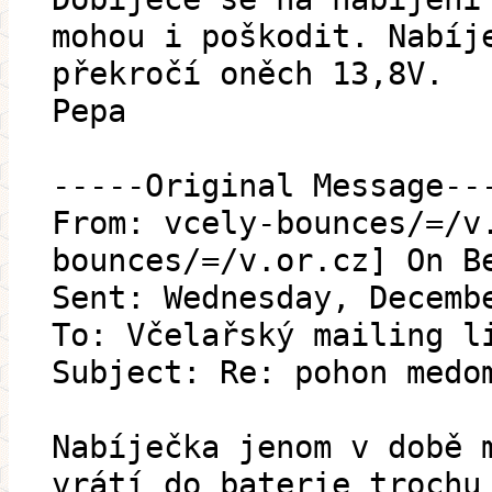
mohou i poškodit. Nabíj
překročí oněch 13,8V.
Pepa
-----Original Message--
From: vcely-bounces/=/v
bounces/=/v.or.cz] On B
Sent: Wednesday, Decemb
To: Včelařský mailing l
Subject: Re: pohon medo
Nabíječka jenom v době 
vrátí do baterie trochu