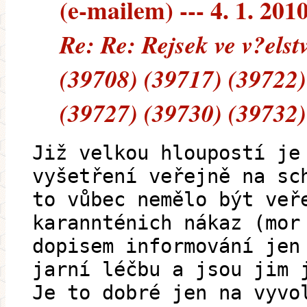
(e-mailem) --- 4. 1. 201
Re: Re: Rejsek ve v?els
(39708) (39717) (39722)
(39727) (39730) (39732)
Již velkou hloupostí je
vyšetření veřejně na sc
to vůbec nemělo být veř
karannténich nákaz (mor
dopisem informování jen
jarní léčbu a jsou jim 
Je to dobré jen na vyvo