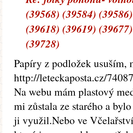
(39568) (39584) (39586)
(39618) (39619) (39677)
(39728)
Papíry z podložek usuším, 
http://leteckaposta.cz/7408
Na webu mám plastový med
mi zůstala ze starého a bylo
ji využil.Nebo ve Včelařst