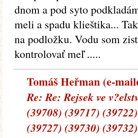
dnom a pod syto podkladám
meli a spadu klieštika... Ta
na podložku. Vodu som zist
kontrolovať meľ .....
Tomáš Heřman (e-mailem
Re: Re: Rejsek ve v?els
(39708) (39717) (39722)
(39727) (39730) (39732)