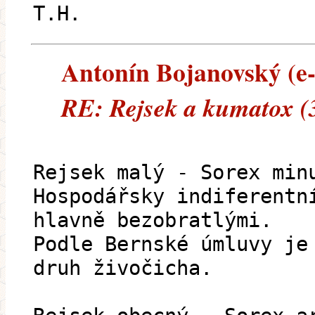
T.H.
Antonín Bojanovský (e-m
RE: Rejsek a kumatox (
Rejsek malý - Sorex min
Hospodářsky indiferentn
hlavně bezobratlými.
Podle Bernské úmluvy je
druh živočicha.