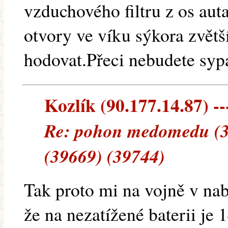
vzduchového filtru z os aut
otvory ve víku sýkora zvětš
hodovat.Přeci nebudete sypa
Kozlík (90.177.14.87) --
Re: pohon medomedu (3
(39669) (39744)
Tak proto mi na vojně v nab
že na nezatížené baterii je 