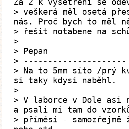
Za 2 k vyšetření se ode
> veškerá měl osetá pře
nás. Proč bych to měl n
> řešit notabene na sch
>
> Pepan
> ---------------------
> Na to 5mm síto /prý k
si taky kdysi naběhl.
>
> V laborce v Dole asi 
a psali mi tam do vzork
> příměsi - samozřejmě 