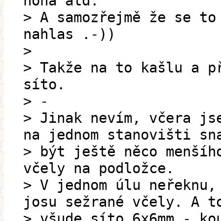
noha atd.
> A samozřejmě že se to
nahlas .-))
>
> Takže na to kašlu a p
síto.
> -
> Jinak nevím, včera js
na jednom stanovišti sn
> být ještě něco menšíh
včely na podložce.
> V jednom úlu neřeknu,
josu sežrané včely. A t
> všude síto 6x6mm - ko