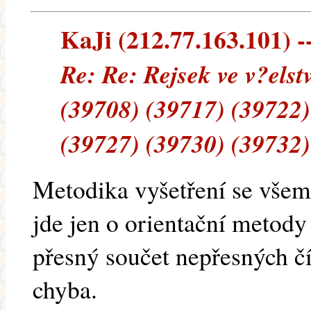
KaJi (212.77.163.101) --
Re: Re: Rejsek ve v?els
(39708) (39717) (39722)
(39727) (39730) (39732)
Metodika vyšetření se všemi
jde jen o orientační metody 
přesný součet nepřesných čís
chyba.