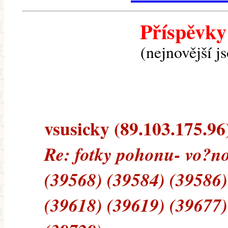
Příspěvky
(nejnovější j
vsusicky (89.103.175.96)
Re: fotky pohonu- vo?n
(39568) (39584) (39586)
(39618) (39619) (39677)