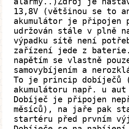
alarmy..)Zdroj je nasta
13,8V (většinou se to a
akumulátor je připojen 
udržován stále v plně n
výpadku sítě není potře
zařízení jede z baterie
napětím se vlastně pouz
samovybíjením a nerozkl
To je princip dobíječů 
akumulátoru např. u aut
Dobíječ je připojen nep
měsíců), na jaře pak st
startéru před prvním vý
Dobíječe se na nabíjení