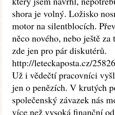
který jsem navrhl, nepotřeb
shora je volný. Ložisko nosn
motor na silentblocích. Pře
něco nového, nebo ještě za 
zde jen pro pár diskutérů.
http://leteckaposta.cz/2582
Už i vědečtí pracovníci vyšl
jen o penězích. V krutých 
společenský závazek nás m
více než vysoká finanční o