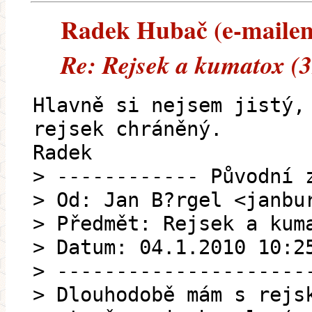
Radek Hubač (e-mailem)
Re: Rejsek a kumatox (
Hlavně si nejsem jistý,
rejsek chráněný.
Radek
> ------------ Původní 
> Od: Jan B?rgel <janbu
> Předmět: Rejsek a kum
> Datum: 04.1.2010 10:2
> ---------------------
> Dlouhodobě mám s rejs