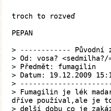
troch to rozveď
PEPAN
> ------------ Původní 
> Od: vosa? <sedmilha?/
> Předmět: fumagilin
> Datum: 19.12.2009 15:
> ---------------------
> Fumagilin je lék mada
dříve používal,ale je t
> delší dobu co je zaká