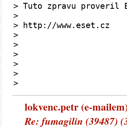
> Tuto zpravu proveril 
>
> http://www.eset.cz
>
>
>
>
>
>
lokvenc.petr (e-mailem) 
Re: fumagilin (39487) (