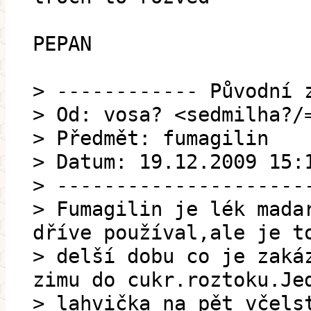
PEPAN
> ------------ Původní 
> Od: vosa? <sedmilha?/
> Předmět: fumagilin
> Datum: 19.12.2009 15:
> ---------------------
> Fumagilin je lék mada
dříve používal,ale je t
> delší dobu co je zaká
zimu do cukr.roztoku.Je
> lahvička na pět včels