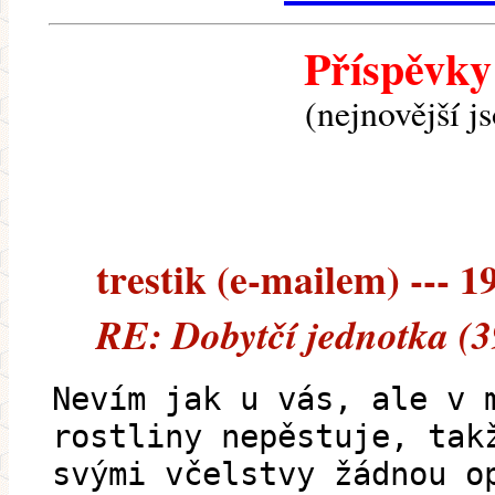
Příspěvky
(nejnovější j
trestik (e-mailem) --- 1
RE: Dobytčí jednotka (3
Nevím jak u vás, ale v 
rostliny nepěstuje, tak
svými včelstvy žádnou o