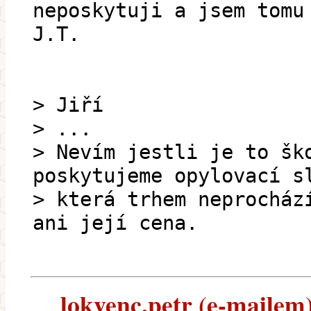
neposkytuji a jsem tomu
J.T.
> Jiří
> ...
> Nevím jestli je to šk
poskytujeme opylovací s
> která trhem neprocház
ani její cena.
lokvenc.petr (e-mailem) 