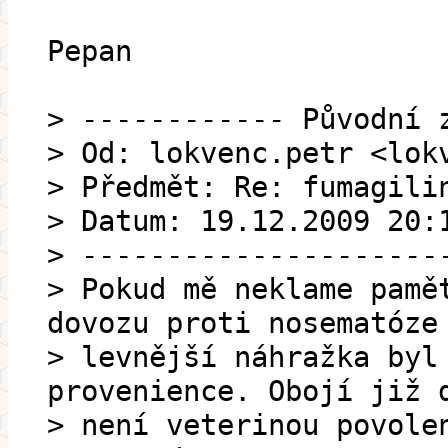
Pepan
> ------------ Původní 
> Od: lokvenc.petr <lok
> Předmět: Re: fumagili
> Datum: 19.12.2009 20:
> ---------------------
> Pokud mě neklame pamě
dovozu proti nosematóze
> levnější náhražka byl
provenience. Obojí již 
> není veterinou povole