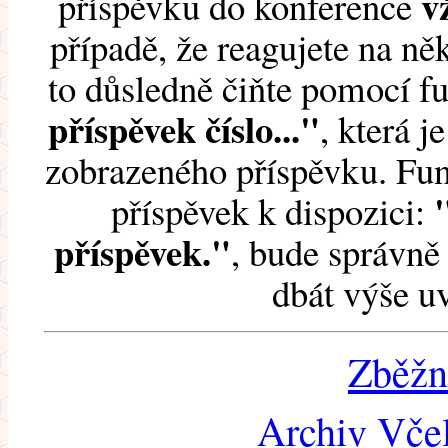
v
příspěvku do konference
případě, že reagujete na něk
to důsledně čiňte pomocí 
příspěvek číslo..."
, která j
zobrazeného příspěvku. Fun
příspěvek k dispozici:
příspěvek."
, bude správně 
dbát výše u
Zběžn
Archiv Včel