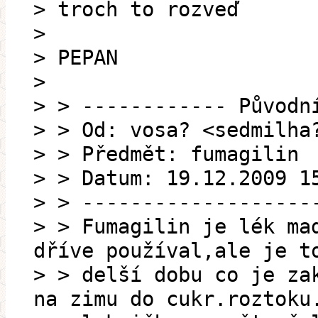
> troch to rozveď
>
> PEPAN
>
> > ------------ Původn
> > Od: vosa? <sedmilha
> > Předmět: fumagilin
> > Datum: 19.12.2009 1
> > -------------------
> > Fumagilin je lék ma
dříve používal,ale je t
> > delší dobu co je za
na zimu do cukr.roztoku