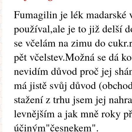
Fumagilin je lék madarské 
používal,ale je to již delší
se včelám na zimu do cukr.
pět včelstev.Možná se dá ko
nevidím důvod proč jej shá
má jistě svůj důvod (obcho
stažení z trhu jsem jej nah
levnějším a jak mně roky př
účiným"česnekem".