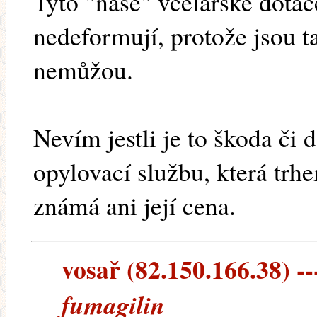
Tyto "naše" včelařské dota
nedeformují, protože jsou t
nemůžou.
Nevím jestli je to škoda či 
opylovací službu, která trh
známá ani její cena.
vosař (82.150.166.38) --
fumagilin