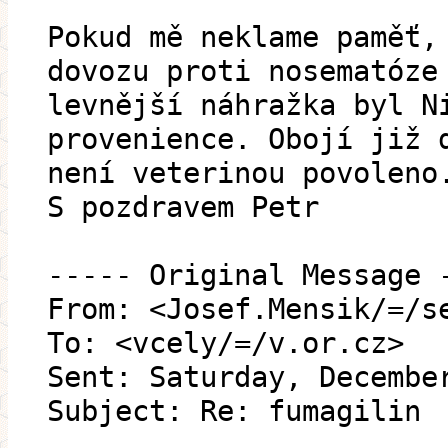
Pokud mě neklame paměť,
dovozu proti nosematóze
levnější náhražka byl N
provenience. Obojí již 
není veterinou povoleno
S pozdravem Petr
----- Original Message 
From: <Josef.Mensik/=/s
To: <vcely/=/v.or.cz>
Sent: Saturday, Decembe
Subject: Re: fumagilin