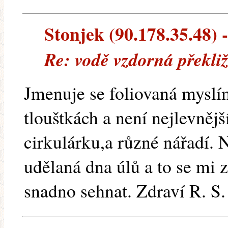
Stonjek (90.178.35.48) -
Re: vodě vzdorná překli
Jmenuje se foliovaná myslím
tlouštkách a není nejlevnější
cirkulárku,a různé nářadí. 
udělaná dna úlů a to se mi z
snadno sehnat. Zdraví R. S.