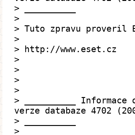
> __________
>
> Tuto zpravu proveril 
>
> http://www.eset.cz
>
>
>
>
> __________ Informace 
verze databaze 4702 (20
> __________
>