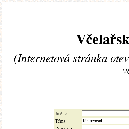
Včelařsk
(Internetová stránka ote
v
Jméno:
Téma:
Příspěvek: