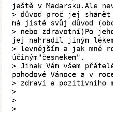
ještě v Madarsku.Ale ne
> důvod proč jej shánět
má jistě svůj důvod (ob
> nebo zdravotní)Po jeh
jej nahradil jiným léke
> levnějším a jak mně r
účiným"česnekem".
> Jinak Vám všem přátel
pohodové Vánoce a v roc
> zdraví a pozitívního 
>
>
>