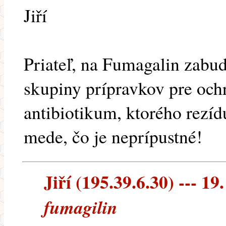
Jiří
Priateľ, na Fumagalin zabud
skupiny prípravkov pre ochr
antibiotikum, ktorého rezíd
mede, čo je neprípustné!
Jiří (195.39.6.30) --- 19
fumagilin