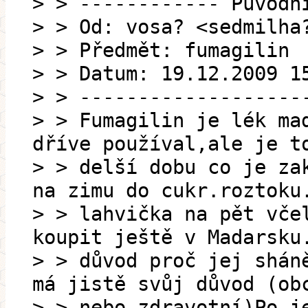
> > ------------ Původn
> > Od: vosa? <sedmilha
> > Předmět: fumagilin
> > Datum: 19.12.2009 1
> > -------------------
> > Fumagilin je lék ma
dříve používal,ale je t
> > delší dobu co je za
na zimu do cukr.roztoku
> > lahvička na pět vče
koupit ještě v Madarsku
> > důvod proč jej shán
má jistě svůj důvod (ob
> > nebo zdravotní)Po j