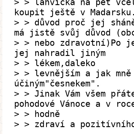
> > lahvička na pět vče
koupit ještě v Madarsku
> > důvod proč jej shán
má jistě svůj důvod (ob
> > nebo zdravotní)Po j
jej nahradil jiným
> > lékem,daleko
> > levnějším a jak mně
účiným"česnekem".
> > Jinak Vám všem přát
pohodové Vánoce a v roc
> > hodně
> > zdraví a pozitívníh