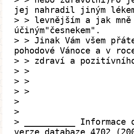
jej nahradil jiným léke
> > levnějším a jak mně
účiným"česnekem".
> > Jinak Vám všem přát
pohodové Vánoce a v roc
> > zdraví a pozitívníh
> >
> >
> >
>
>
> __________ Informace 
verze databaze 4702 (20