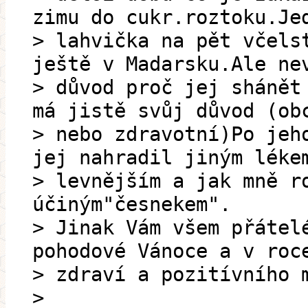
zimu do cukr.roztoku.Je
> lahvička na pět včels
ještě v Madarsku.Ale ne
> důvod proč jej shánět
má jistě svůj důvod (ob
> nebo zdravotní)Po jeh
jej nahradil jiným léke
> levnějším a jak mně r
účiným"česnekem".
> Jinak Vám všem přátel
pohodové Vánoce a v roc
> zdraví a pozitívního 
>