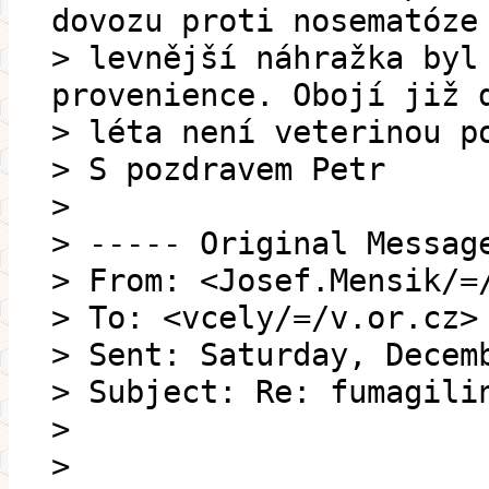
dovozu proti nosematóze
> levnější náhražka byl
provenience. Obojí již 
> léta není veterinou p
> S pozdravem Petr
>
> ----- Original Messag
> From: <Josef.Mensik/=
> To: <vcely/=/v.or.cz>
> Sent: Saturday, Decem
> Subject: Re: fumagili
>
>