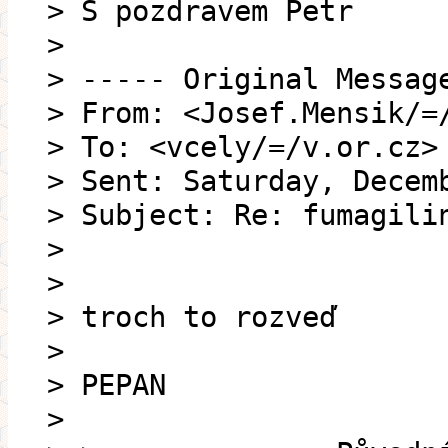
> S pozdravem Petr
>
> ----- Original Messag
> From: <Josef.Mensik/=
> To: <vcely/=/v.or.cz>
> Sent: Saturday, Decem
> Subject: Re: fumagili
>
>
> troch to rozveď
>
> PEPAN
>