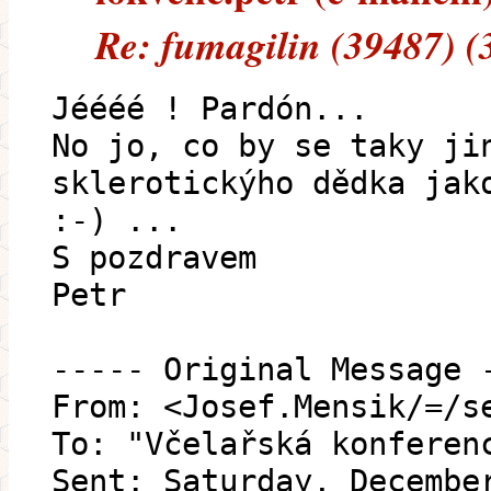
Re: fumagilin (39487) (
Jéééé ! Pardón...
No jo, co by se taky ji
sklerotickýho dědka jak
:-) ...
S pozdravem
Petr
----- Original Message 
From: <Josef.Mensik/=/s
To: "Včelařská konferen
Sent: Saturday, Decembe