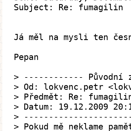
Subject: Re: fumagilin
Já měl na mysli ten čes
Pepan
> ------------ Původní 
> Od: lokvenc.petr <lok
> Předmět: Re: fumagili
> Datum: 19.12.2009 20:
> ---------------------
> Pokud mě neklame pamě