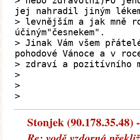
> nebo zdravotní)Po jeh
jej nahradil jiným léke
> levnějším a jak mně r
účiným"česnekem".
> Jinak Vám všem přátel
pohodové Vánoce a v roc
> zdraví a pozitívního 
>
>
>
Stonjek (90.178.35.48) -
Re: vodě vzdorná překli