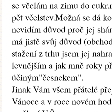
se včelám na zimu do cukr.
pět včelstev.Možná se dá ko
nevidím důvod proč jej shá
má jistě svůj důvod (obcho
stažení z trhu jsem jej nah
levnějším a jak mně roky př
účiným"česnekem".
Jinak Vám všem přátelé pře
Vánoce a v roce novém hodn