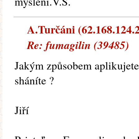
myšlení.V.Š.
A.Turčáni (62.168.124.2
Re: fumagilin (39485)
Jakým způsobem aplikujete
sháníte ?
Jiří