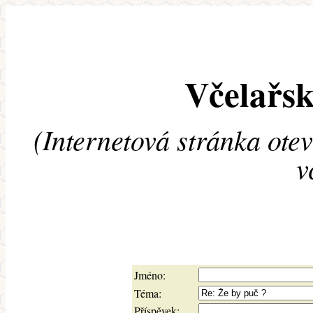
Včelařsk
(Internetová stránka ote
v
Jméno:
Téma:
Příspěvek: