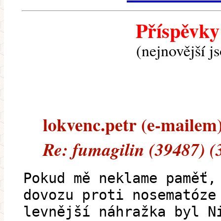
Příspěvky
(nejnovější j
lokvenc.petr (e-mailem) 
Re: fumagilin (39487) (
Pokud mě neklame paměť,
dovozu proti nosematóze
levnější náhražka byl N