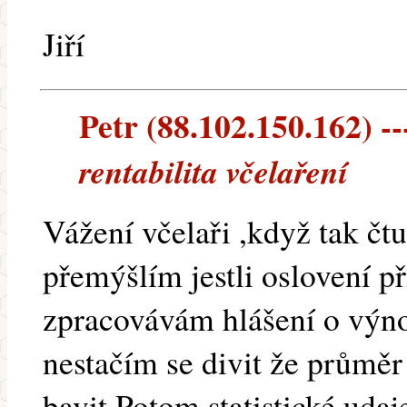
Jiří
Petr (88.102.150.162) --
rentabilita včelaření
Vážení včelaři ,když tak čt
přemýšlím jestli oslovení př
zpracovávám hlášení o výn
nestačím se divit že průmě
bavit.Potom statistické udaj