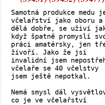
Samotná produkce medu j
včelařství jako oboru a
dělá dobře, se uživí ja
když špatně promyslí sv
práci amatérsky, jen tř
živoří. Jako že jsi
invalidní jsem nepostře
včelaře se 40 včelstvy
jsem ještě nepotkal.
Nemá smysl dál vysvětlo
co je ve včelařství