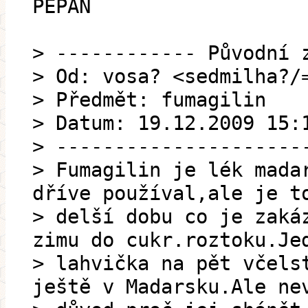
PEPAN
> ------------ Původní 
> Od: vosa? <sedmilha?/
> Předmět: fumagilin
> Datum: 19.12.2009 15:
> ---------------------
> Fumagilin je lék mada
dříve používal,ale je t
> delší dobu co je zaká
zimu do cukr.roztoku.Je
> lahvička na pět včels
ještě v Madarsku.Ale ne