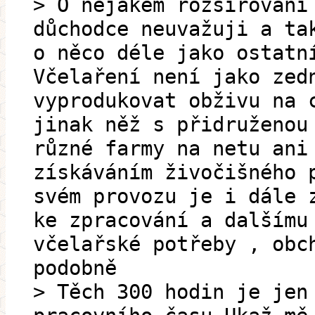
> O nějakém rozšiřování
důchodce neuvažuji a ta
o něco déle jako ostatn
Včelaření není jako zed
vyprodukovat obživu na 
jinak něž s přidruženou
různé farmy na netu ani
získáváním živočišného 
svém provozu je i dále 
ke zpracování a dalšímu
včelařské potřeby , obc
podobně
> Těch 300 hodin je jen