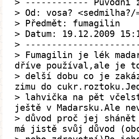
> ------------ Původní 
> Od: vosa? <sedmilha?/
> Předmět: fumagilin
> Datum: 19.12.2009 15:
> ---------------------
> Fumagilin je lék mada
dříve používal,ale je t
> delší dobu co je zaká
zimu do cukr.roztoku.Je
> lahvička na pět včels
ještě v Madarsku.Ale ne
> důvod proč jej shánět
má jistě svůj důvod (ob