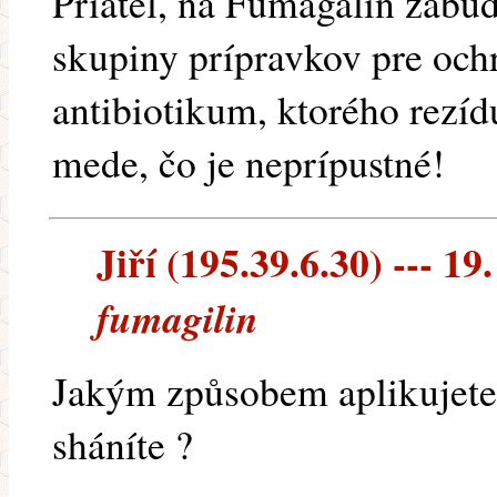
Priateľ, na Fumagalin zabud
skupiny prípravkov pre ochr
antibiotikum, ktorého rezíd
mede, čo je neprípustné!
Jiří (195.39.6.30) --- 19
fumagilin
Jakým způsobem aplikujete
sháníte ?