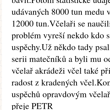
udávaných 8000 tun medu v 
12000 tun.Včelaři se naučili
problém vyreší nekdo kdo s
uspěchy.Už někdo tady psal 
serii matečníků a byli mu od
včelař akrádeži včel také p
radost z kradených včel.Kon
uspěchů opravdovým včela
přeje PETR