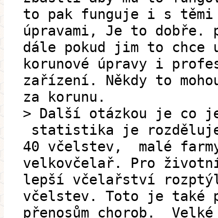
to pak funguje i s těmi
úpravami, Je to dobře. 
dále pokud jim to chce 
korunové úpravy i profe
zařízení. Někdy to moho
za korunu.
> Další otázkou je co j
statistika je rozděluje
40 včelstev, malé farm
velkovčelař. Pro životn
lepší včelařství rozptý
včelstev. Toto je také 
přenosům chorob. Velké 