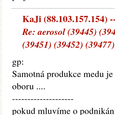
KaJi (88.103.157.154) --
Re: aerosol (39445) (39
(39451) (39452) (39477)
gp:
Samotná produkce medu je p
oboru ....
--------------------
pokud mluvíme o podnikání,