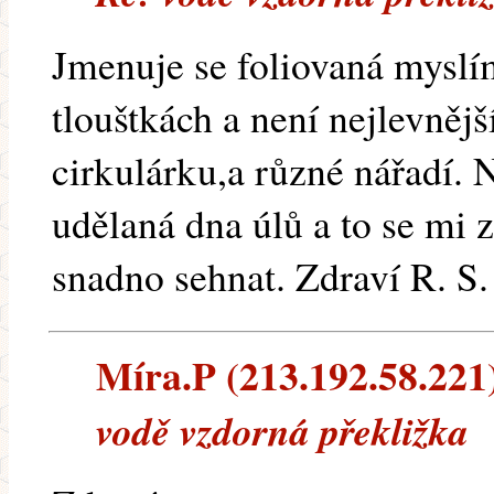
Jmenuje se foliovaná myslím
tlouštkách a není nejlevnější
cirkulárku,a různé nářadí. 
udělaná dna úlů a to se mi z
snadno sehnat. Zdraví R. S.
Míra.P (213.192.58.221) 
vodě vzdorná překližka