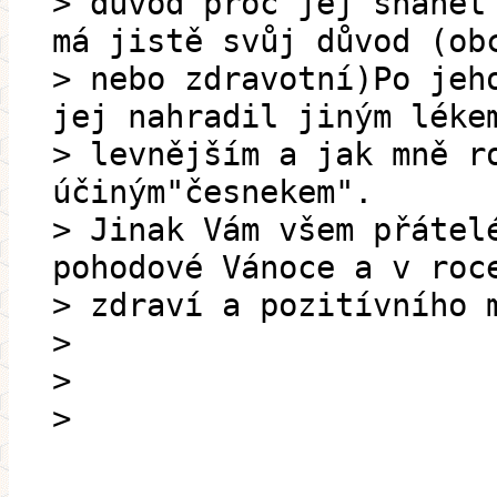
> důvod proč jej shánět
má jistě svůj důvod (ob
> nebo zdravotní)Po jeh
jej nahradil jiným léke
> levnějším a jak mně r
účiným"česnekem".
> Jinak Vám všem přátel
pohodové Vánoce a v roc
> zdraví a pozitívního 
>
>
>