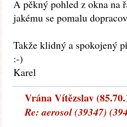
A pěkný pohled z okna na ř
jakému se pomalu dopracová
Takže klidný a spokojený p
:-)
Karel
Vrána Vítězslav (85.70.1
Re: aerosol (39347) (39