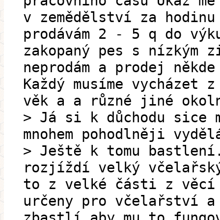
pracovního času Ukaž mě
v zemědělství za hodinu
prodávám 2 - 5 q do výk
zakopaný pes s nízkým z
neprodám a prodej někde
Každý musíme vycházet z
věk a a různé jiné okol
> Já si k důchodu sice 
mnohem pohodlněji vyděl
> Ještě k tomu bastlení
rozjíždí velký včelařsk
to z velké části z věcí
určeny pro včelařství a
zbastlí aby mu to fungo