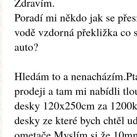
Zdravím.
Poradí mi někdo jak se pře
vodě vzdorná překližka co 
auto?
Hledám to a nenacházím.Pta
prodeji a tam mi nabídli t
desky 120x250cm za 1200kč.
desky ze které bych chtěl ud
ometače.Myslím si že 10mm 