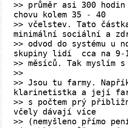
>> průměr asi 300 hodin
chovu kolem 35 - 40
>> včelstev. Tato částk
minimální sociální a zd
>> odvod do systému u n
skupiny lidí cca na 9-
>> měsíců. Tak myslím s
>>
>> Jsou tu farmy. Napří
klarinetistka a její fa
>> s počtem prý přibliž
včely dávají více
>> (nemyšleno přímo pen