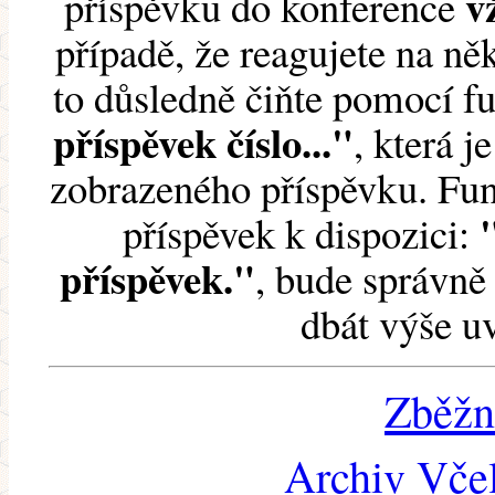
v
příspěvku do konference
případě, že reagujete na něk
to důsledně čiňte pomocí 
příspěvek číslo..."
, která j
zobrazeného příspěvku. Fun
příspěvek k dispozici:
příspěvek."
, bude správně 
dbát výše u
Zběžn
Archiv Včel