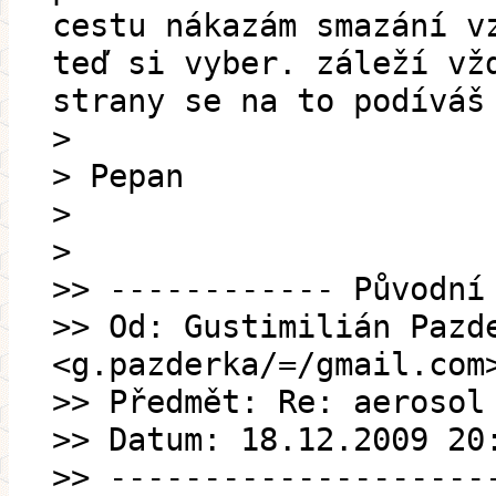
cestu nákazám smazání v
teď si vyber. záleží vž
strany se na to podíváš
>
> Pepan
>
>
>> ------------ Původní
>> Od: Gustimilián Pazd
<g.pazderka/=/gmail.com
>> Předmět: Re: aerosol
>> Datum: 18.12.2009 20
>> --------------------