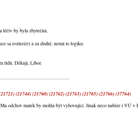
a léčiv by byla zbytečná.
nuce sa rozteoče) a za druhé, nemá to logiku.
 řídit. Děkuji, Libor.
21721) (21744) (21760) (21762) (21763) (21765) (21766) (37764)
ty. Ma odchov matek by mohla být vyhovující. Jinak neco nabíze i VÚ v 