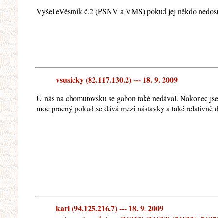
Vyšel eVěstník č.2 (PSNV a VMS) pokud jej někdo nedostal 
vsusicky (82.117.130.2) --- 18. 9. 2009
U nás na chomutovsku se gabon také nedával. Nakonec jse
moc pracný pokud se dává mezi nástavky a také relativně 
karl (94.125.216.7) --- 18. 9. 2009