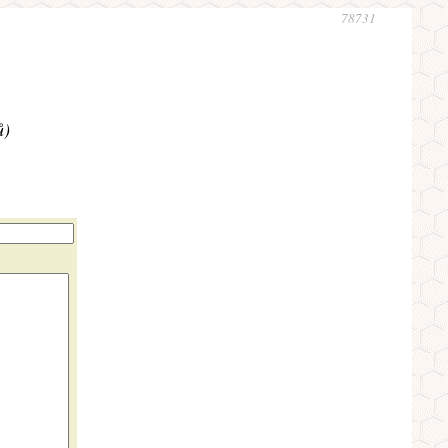
78731
ů)