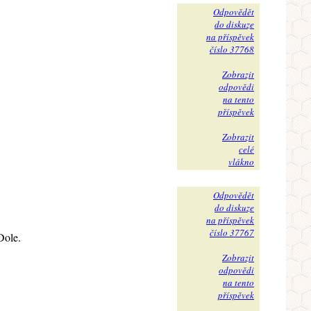
Odpovědět
do diskuze
na příspěvek
číslo 37768
Zobrazit
odpovědi
na tento
příspěvek
Zobrazit
celé
vlákno
Odpovědět
do diskuze
na příspěvek
číslo 37767
Dole.
Zobrazit
odpovědi
na tento
příspěvek