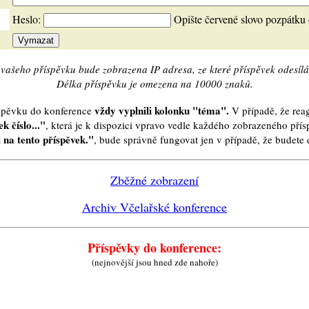
Heslo:
Opište červené slovo pozpátku
vašeho příspěvku bude zobrazena IP adresa, ze které příspěvek odesílá
Délka příspěvku je omezena na 10000 znaků.
vždy vyplnili kolonku "téma".
íspěvku do konference
V případě, že reag
k číslo..."
, která je k dispozici vpravo vedle každého zobrazeného pří
 na tento příspěvek."
, bude správně fungovat jen v případě, že budet
Zběžné zobrazení
Archiv Včelařské konference
Příspěvky do konference:
(nejnovější jsou hned zde nahoře)