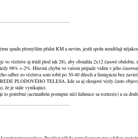
u spadu přemýšlím přidat KM a nevím, jestli spolu neudělají nějakou
 je vo včelstve aj trúdí plod tak 28), aby obsiahla 2x12 časové obdobie,
e vtedy 98% +-2%. Hlavnú chybu vo vašom prípade vidím v jeho časovom
o odber zo včelstva som robil po 30-40 dňoch a fumigáciu bez zavieč
STREDE PLODOVÉHO TELESA, kde sa aj okrajové včely často objavujú 
 že je stále vynikajúci.
 to potrebné (acrinathrin postupne ničí liahnuce sa rozteoče) a za druh
 koupit termoregulace. Používá někdo termokomoru pro odchov matečn