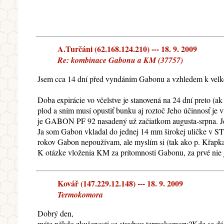
A.Turčáni (62.168.124.210) --- 18. 9. 2009
Re: kombinace Gabonu a KM (37757)
Jsem cca 14 dní před vyndáním Gabonu a vzhledem k velkém
Doba expirácie vo včelstve je stanovená na 24 dní preto (ak
plod a sním musí opustiť bunku aj roztoč Jeho účinnosť j
je GABON PF 92 nasadený už začiatkom augusta-srpna. Jeh
Ja som Gabon vkladal do jednej 14 mm širokej uličke v 
rokov Gabon nepoužívam, ale myslím si (tak ako p. Křapka),
K otázke vloženia KM za prítomnosti Gabonu, za prvé nie je
Kovář (147.229.12.148) --- 18. 9. 2009
Termokomora
Dobrý den,
máte někdo zkušenosti se stavbou termokomory?Kde se dá