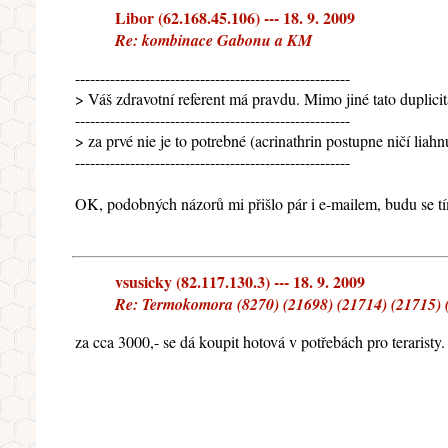
Libor (62.168.45.106) --- 18. 9. 2009
Re: kombinace Gabonu a KM
-------------------------------------------------------
> Váš zdravotní referent má pravdu. Mimo jiné tato duplicit
-------------------------------------------------------
> za prvé nie je to potrebné (acrinathrin postupne ničí liah
-------------------------------------------------------
OK, podobných názorů mi přišlo pár i e-mailem, budu se tím
vsusicky (82.117.130.3) --- 18. 9. 2009
Re: Termokomora (8270) (21698) (21714) (21715) (
za cca 3000,- se dá koupit hotová v potřebách pro teraris