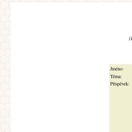
(
Jméno:
Téma:
Příspěvek: