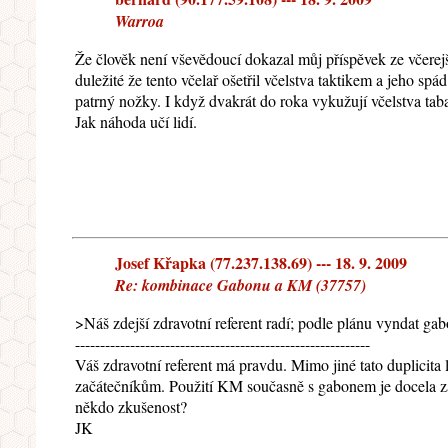
Warroa
Že člověk není vševědoucí dokazal můj příspěvek ze včerejš
duležité že tento včelař ošetřil včelstva taktikem a jeho spá
patrný nožky. I když dvakrát do roka vykužují včelstva ta
Jak náhoda učí lidí.
Josef Křapka (77.237.138.69) --- 18. 9. 2009
Re: kombinace Gabonu a KM (37757)
>Náš zdejší zdravotní referent radí; podle plánu vyndat ga
-----------------------------------------------------------
Váš zdravotní referent má pravdu. Mimo jiné tato duplicita 
začátečníkům. Použití KM současně s gabonem je docela za
někdo zkušenost?
JK