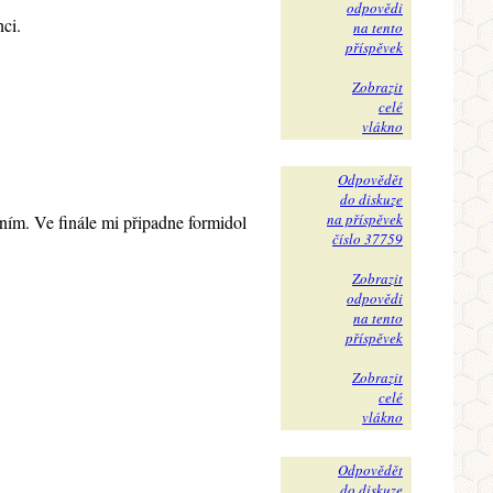
odpovědi
ci.
na tento
příspěvek
Zobrazit
celé
vlákno
Odpovědět
do diskuze
na příspěvek
ím. Ve finále mi připadne formidol
číslo 37759
Zobrazit
odpovědi
na tento
příspěvek
Zobrazit
celé
vlákno
Odpovědět
do diskuze