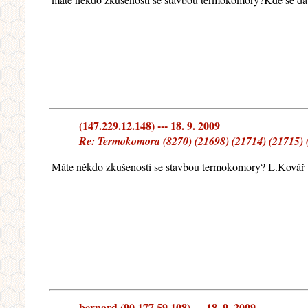
(147.229.12.148) --- 18. 9. 2009
Re: Termokomora (8270) (21698) (21714) (21715) (
Máte někdo zkušenosti se stavbou termokomory? L.Kovář
bernard (90.177.59.108) --- 18. 9. 2009