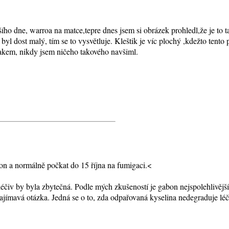
ího dne, warroa na matce,tepre dnes jsem si obrázek prohledl,že je to 
d byl dost malý, tím se to vysvětluje. Kleštik je víc plochý ,kdežto tento
bakem, nikdy jsem ničeho takového navšiml.
bon a normálně počkat do 15 října na fumigaci.<
léčiv by byla zbytečná. Podle mých zkušeností je gabon nejspolehlivějš
jímavá otázka. Jedná se o to, zda odpařovaná kyselina nedegraduje lé