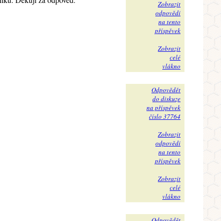
Zobrazit
odpovědi
na tento
příspěvek
Zobrazit
celé
vlákno
Odpovědět
do diskuze
na příspěvek
číslo 37764
Zobrazit
odpovědi
na tento
příspěvek
Zobrazit
celé
vlákno
Odpovědět