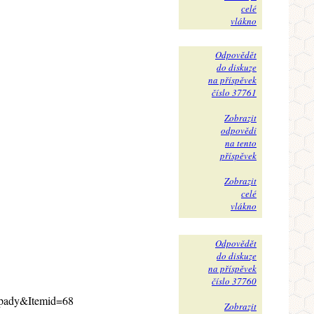
celé
vlákno
Odpovědět
do diskuze
na příspěvek
číslo 37761
Zobrazit
odpovědi
na tento
příspěvek
Zobrazit
celé
vlákno
Odpovědět
do diskuze
na příspěvek
číslo 37760
napady&Itemid=68
Zobrazit