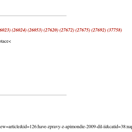
26023) (26024) (26053) (27620) (27672) (27675) (27692) (37758)
dotace<
view=article&id=126:have-zpravy-z-apimondie-2009-dil-ii&catid=38: