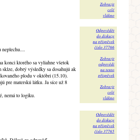
Zobrazit
celé
vlákno
Odpovědět
do diskuze
na příspěvek
číslo 37766
 neplechu....
Zobrazit
 na konci ktorého sa vyliahne všetok
odpovědi
 sklze, dobrý výsledky sa dosahujú ak
na tento
kovaného plodu v októbri (15.10).
příspěvek
pre materskú látku. Ja síce už 8
Zobrazit
celé
é, nemá to logiku.
vlákno
Odpovědět
do diskuze
na příspěvek
číslo 37765
íků. Děkuji za odpověď.