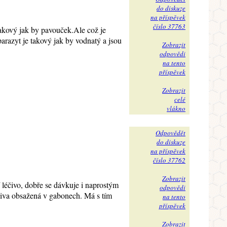
do diskuze
na příspěvek
číslo 37763
takový jak by pavouček.Ale což je
 parazyt je takový jak by vodnatý a jsou
Zobrazit
odpovědi
na tento
příspěvek
Zobrazit
celé
vlákno
Odpovědět
do diskuze
na příspěvek
číslo 37762
Zobrazit
í léčivo, dobře se dávkuje i naprostým
odpovědi
čiva obsažená v gabonech. Má s tím
na tento
příspěvek
Zobrazit