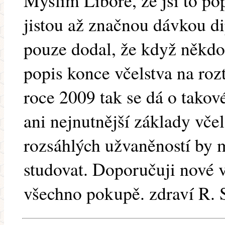
Myslím Libore, že jsi to po
jistou až značnou dávkou d
pouze dodal, že když někd
popis konce včelstva na rozt
roce 2009 tak se dá o takové
ani nejnutnější základy včel
rozsáhlých užvaněností by 
studovat. Doporučuji nové 
všechno pokupě. zdraví R. 