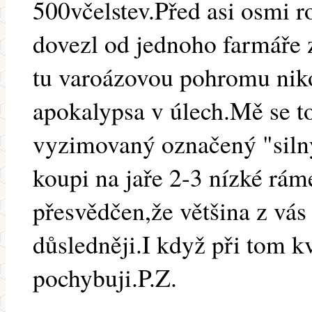
500včelstev.Před asi osmi r
dovezl od jednoho farmáře 
tu varoázovou pohromu nik
apokalypsa v úlech.Mě se t
vyzimovaný označený "silný
koupi na jaře 2-3 nízké rá
přesvědčen,že většina z vás
důsledněji.I když při tom k
pochybuji.P.Z.