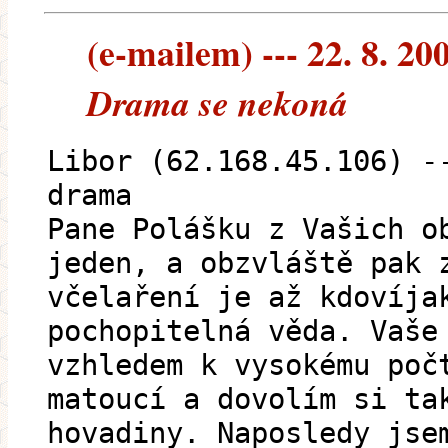
(e-mailem) --- 22. 8. 20
Drama se nekoná
Libor (62.168.45.106) -
drama
Pane Polášku z Vašich o
jeden, a obzvláště pak 
včelaření je až kdovíja
pochopitelná věda. Vaše
vzhledem k vysokému poč
matoucí a dovolím si ta
hovadiny. Naposledy jse