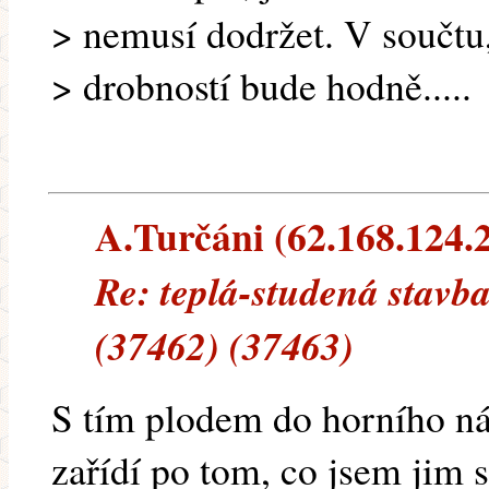
> nemusí dodržet. V součtu
> drobností bude hodně.....
A.Turčáni (62.168.124.21
Re: teplá-studená stavb
(37462) (37463)
S tím plodem do horního nás
zařídí po tom, co jsem jim 