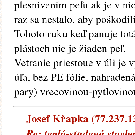
plesnivením peľu ak je v ni
raz sa nestalo, aby poškodili
Tohoto ruku keď panuje totá
plástoch nie je žiaden peľ.
Vetranie priestoue v úli je 
úľa, bez PE fólie, nahraden
pary) vrecovinou-pytlovino
Josef Křapka (77.237.13
Re: teplá-studená stavb