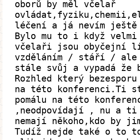
oborů by měl včelař
ovládat,fyziku,chemii,e
léčení a já nevím ještě
Bylo mu to i když velmi
včelaři jsou obyčejní l
vzděláním / stáří / ale
stále svůj a vypadá že 
Rozhled který bezesporu
na této konferenci.Ti s
pomálu na této konferen
,neodpovídají , nu a ti
nemají někoho,kdo by ji
Tudíž nejde také o to t