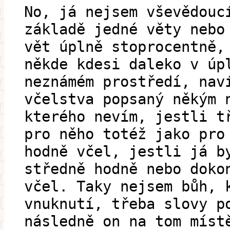
No, já nejsem vševědouc
základě jedné věty nebo
vět úplně stoprocentně,
někde kdesi daleko v úp
neznámém prostředí, nav
včelstva popsaný někým 
kterého nevím, jestli t
pro něho totéž jako pro
hodně včel, jestli já b
středně hodně nebo doko
včel. Taky nejsem bůh, 
vnuknutí, třeba slovy p
následně on na tom míst