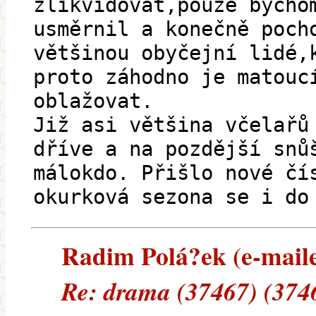
zlikvidovat,pouze bycho
usměrnil a konečně poch
většinou obyčejní lidé,
proto záhodno je matouc
oblažovat.
Již asi většina včelařů
dříve a na pozdější snů
málokdo. Přišlo nové čí
okurková sezona se i do
Radim Polá?ek (e-mailem
Re: drama (37467) (374