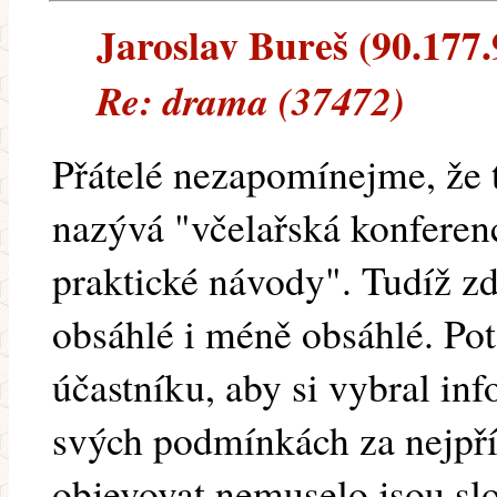
Jaroslav Bureš (90.177.9
Re: drama (37472)
Přátelé nezapomínejme, že t
nazývá "včelařská konferen
praktické návody". Tudíž z
obsáhlé i méně obsáhlé. Po
účastníku, aby si vybral in
svých podmínkách za nejpří
objevovat nemuselo jsou slo