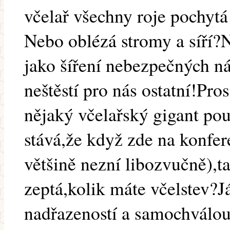
včelař všechny roje pochytá
Nebo oblézá stromy a síří?
jako šíření nebezpečných ná
neštěstí pro nás ostatní!Pr
nějaký včelařský gigant pou
stává,že když zde na konfer
většině nezní libozvučně),t
zeptá,kolik máte včelstev?J
nadřazeností a samochválo