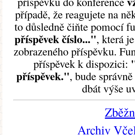
v
příspěvku do konference
případě, že reagujete na něk
to důsledně čiňte pomocí 
příspěvek číslo..."
, která j
zobrazeného příspěvku. Fun
příspěvek k dispozici:
příspěvek."
, bude správně 
dbát výše u
Zběžn
Archiv Včel