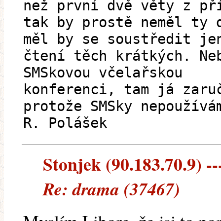
než první dvě věty z př
tak by prostě neměl ty 
měl by se soustředit je
čtení těch krátkých. Ne
SMSkovou včelařskou
konferenci, tam já zaru
protože SMSky nepoužívá
R. Polášek
Stonjek (90.183.70.9) --
Re: drama (37467)