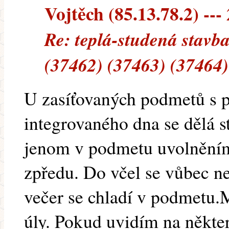
Vojtěch (85.13.78.2) --- 
Re: teplá-studená stavb
(37462) (37463) (37464)
U zasíťovaných podmetů s p
integrovaného dna se dělá s
jenom v podmetu uvolněním
zpředu. Do včel se vůbec n
večer se chladí v podmetu.
úly. Pokud uvidím na někter