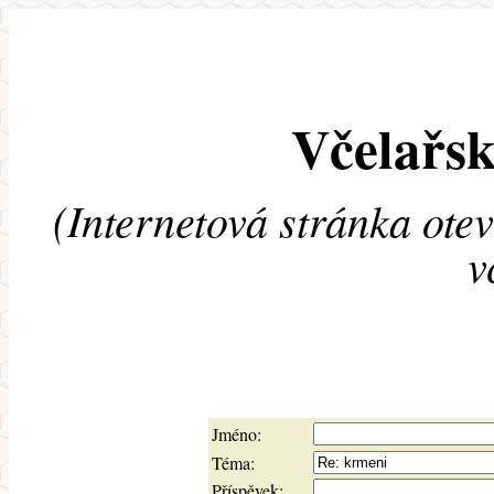
Včelařsk
(Internetová stránka ote
v
Jméno:
Téma:
Příspěvek: