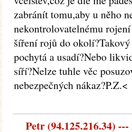
včelstev,což je dle mě pade
zabránít tomu,aby u něho n
nekontrolovatelnému rojení
šíření rojů do okolí?Takový
pochytá a usadí?Nebo likvi
síří?Nelze tuhle věc posuzov
nebezpečných nákaz?P.Z.<
Petr (94.125.216.34) ---