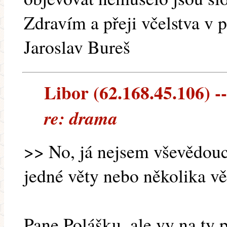
Zdravím a přeji včelstva v 
Jaroslav Bureš
Libor (62.168.45.106) --
re: drama
>> No, já nejsem vševědouc
jedné věty nebo několika vět
Pane Polášku, ale vy na ty p