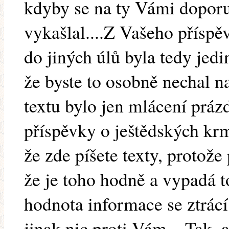
kdyby se na ty Vámi dopor
vykašlal....Z Vašeho příspě
do jiných úlů byla tedy jed
že byste to osobně nechal n
textu bylo jen mlácení práz
příspěvky o ještědských krm
že zde píšete texty, protože
že je toho hodně a vypadá t
hodnota informace se ztrácí
jinak nic proti Vám....Tak, a