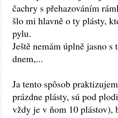
čachry s přehazováním rámk
šlo mi hlavně o ty plásty, k
pylu.
Ještě nemám úplně jasno s 
dnem,...
Ja tento spôsob praktizujem
prázdne plásty, sú pod plo
vždy je v ňom 10 plástov),