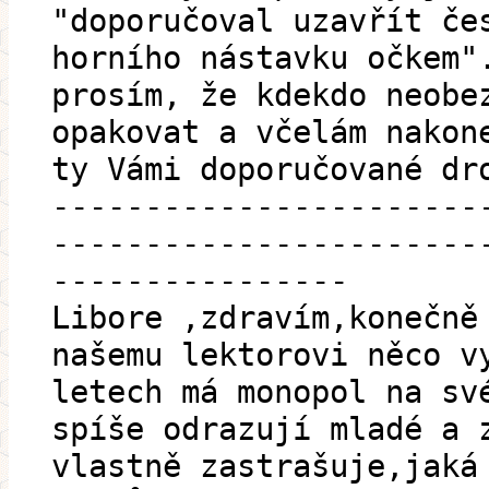
"doporučoval uzavřít če
horního nástavku očkem"
prosím, že kdekdo neobe
opakovat a včelám nakon
ty Vámi doporučované dr
-----------------------
-----------------------
----------------
Libore ,zdravím,konečně
našemu lektorovi něco v
letech má monopol na sv
spíše odrazují mladé a 
vlastně zastrašuje,jaká