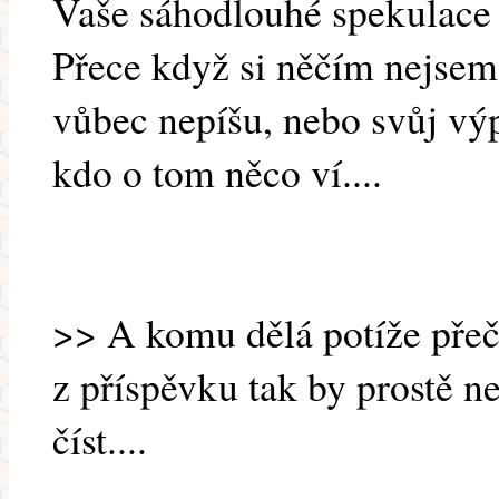
Vaše sáhodlouhé spekulace k
Přece když si něčím nejsem 
vůbec nepíšu, nebo svůj vý
kdo o tom něco ví....
>> A komu dělá potíže přečí
z příspěvku tak by prostě n
číst....