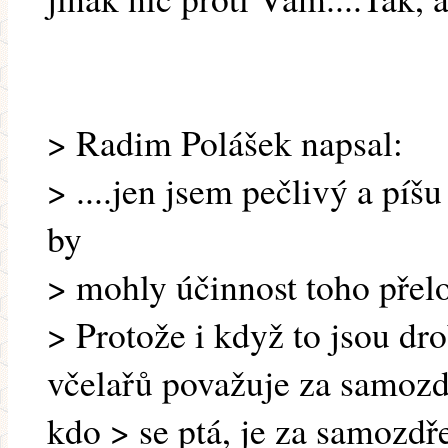
> Radim Polášek napsal:
> ....jen jsem pečlivý a píš
by
> mohly účinnost toho přelož
> Protože i když to jsou dro
včelařů považuje za samozdř
kdo > se ptá, je za samozd