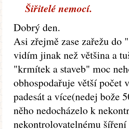
Šiřitelé nemocí.
Dobrý den.
Asi zřejmě zase zařežu do "
vidím jinak než většina a t
"krmítek a staveb" moc neh
obhospodařuje větší počet v
padesát a více(nedej bože 5
něho nedocházelo k nekontr
nekontrolovatelnému šíření