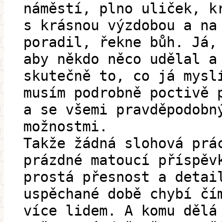
náměstí, plno uliček, k
s krásnou výzdobou a na
poradil, řekne bůh. Já,
aby někdo něco udělal a
skutečně to, co já mysl
musím podrobně poctivě 
a se všemi pravděpodobn
možnostmi.
Takže žádná slohová prá
prázdné matoucí příspěv
prostá přesnost a detai
uspěchané době chybí čí
více lidem. A komu dělá