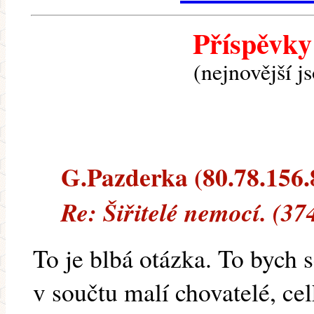
Příspěvky
(nejnovější j
G.Pazderka (80.78.156.8)
Re: Šiřitelé nemocí. (37
To je blbá otázka. To bych 
v součtu malí chovatelé, ce