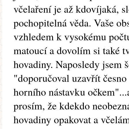
včelaření je až kdovíjaká, sl
pochopitelná věda. Vaše ob
vzhledem k vysokému počtu
matoucí a dovolím si také tvr
hovadiny. Naposledy jsem še
"doporučoval uzavřít česno a
horního nástavku očkem"...
prosím, že kdekdo neobezn
hovadiny opakovat a včelám