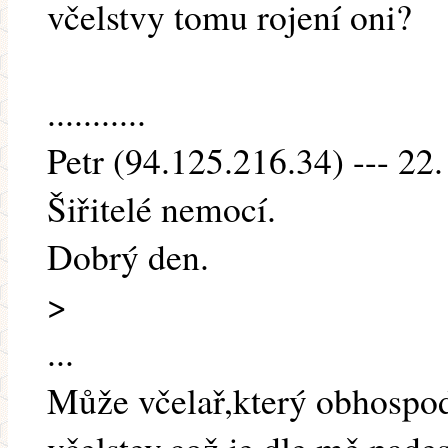
včelstvy tomu rojení oni?
...........
Petr (94.125.216.34) --- 22.
Šiřitelé nemocí.
Dobrý den.
>
...
Může včelař,který obhospod