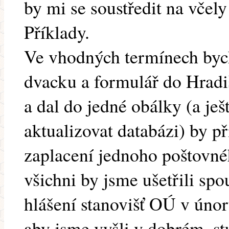
by mi se soustředit na včely
Příklady.
Ve vhodných termínech bych
dvacku a formulář do Hradiš
a dal do jedné obálky (a ješ
aktualizovat databázi) by př
zaplacení jednoho poštovn
všichni by jsme ušetřili spo
hlášení stanovišť OÚ v únor
aby jsme vyšli v dobrém, st