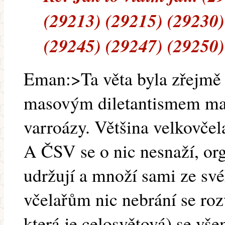
(29213) (29215) (29230)
(29245) (29247) (29250)
Eman:>Ta věta byla zřejmě
masovým diletantismem mal
varroázy. Většina velkovče
A ČSV se o nic nesnaží, or
udržují a množí sami ze sv
včelařům nic nebrání se ro
která je celosvětová) se v