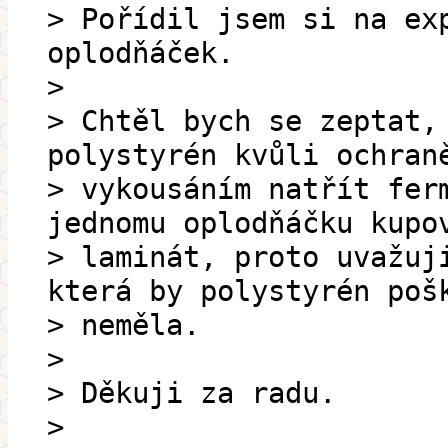
> Pořídil jsem si na ex
oplodňáček.
>
> Chtěl bych se zeptat,
polystyrén kvůli ochran
> vykousáním natřít fer
jednomu oplodňáčku kupo
> laminát, proto uvažuj
která by polystyrén poš
> neměla.
>
> Děkuji za radu.
>