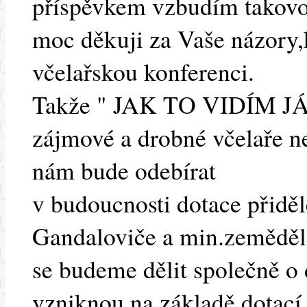
příspěvkem vzbudím takov
moc děkuji za Vaše názory,k
včelařskou konferenci.
Takže " JAK TO VIDÍM JÁ 
zájmové a drobné včelaře ne
nám bude odebírat
v budoucnosti dotace přiděl
Gandaloviče a min.zeměděls
se budeme dělit společně o 
vzniknou na základě dotací