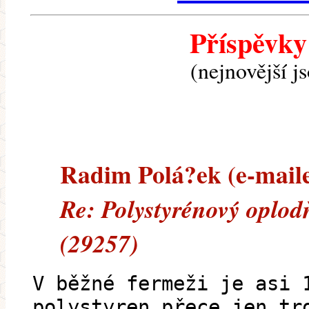
Příspěvky
(nejnovější j
Radim Polá?ek (e-mailem
Re: Polystyrénový oplod
(29257)
V běžné fermeži je asi 
polystyren přece jen tr