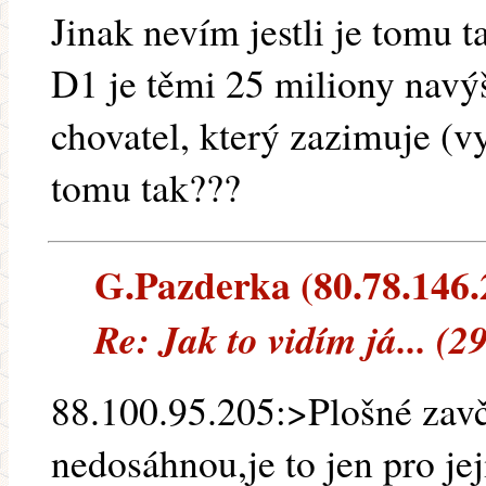
Jinak nevím jestli je tomu t
D1 je těmi 25 miliony navýš
chovatel, který zazimuje (v
tomu tak???
G.Pazderka (80.78.146.2
Re: Jak to vidím já... (2
88.100.95.205:>Plošné zavče
nedosáhnou,je to jen pro je