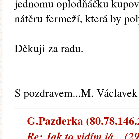
jednomu oplodňáčku kupovat
nátěru fermeží, která by po
Děkuji za radu.
S pozdravem...M. Václavek
G.Pazderka (80.78.146.2
Re: Jak to vidím já... (