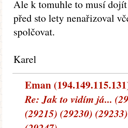
Ale k tomuhle to musí dojít
před sto lety nenařizoval vč
spolčovat.
Karel
Eman (194.149.115.131) 
Re: Jak to vidím já... (
(29215) (29230) (29233)
(29247)