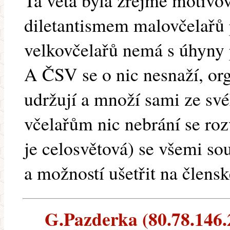
Ta věta byla zřejmě motiv
diletantismem malovčelařů p
velkovčelařů nemá s úhyny
A ČSV se o nic nesnaží, or
udržují a množí sami ze sv
včelařům nic nebrání se roz
je celosvětová) se všemi s
a možností ušetřit na člens
G.Pazderka (80.78.146.2