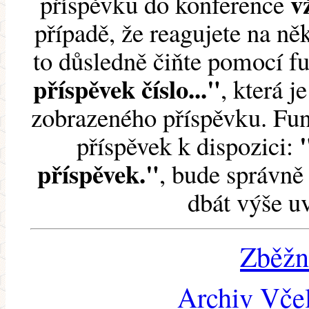
v
příspěvku do konference
případě, že reagujete na něk
to důsledně čiňte pomocí 
příspěvek číslo..."
, která j
zobrazeného příspěvku. Fun
příspěvek k dispozici:
příspěvek."
, bude správně 
dbát výše u
Zběžn
Archiv Včel