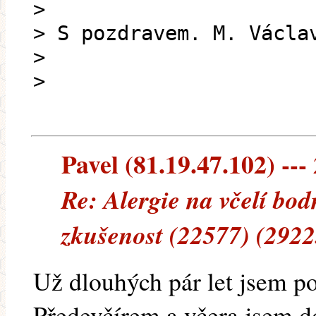
>
> S pozdravem. M. Václa
>
>
Pavel (81.19.47.102) --- 
Re: Alergie na včelí bod
zkušenost (22577) (2922
Už dlouhých pár let jsem po
Předevčírem a včera jsem do