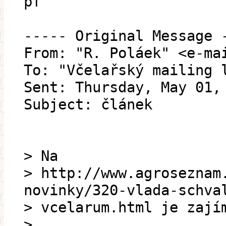
pf
----- Original Message 
From: "R. Poláek" <e-ma
To: "Včelařský mailing 
Sent: Thursday, May 01,
Subject: článek
> Na
> http://www.agroseznam
novinky/320-vlada-schva
> vcelarum.html je zají
>