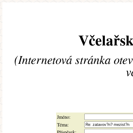
Včelařsk
(Internetová stránka ote
v
Jméno:
Téma:
Příspěvek: