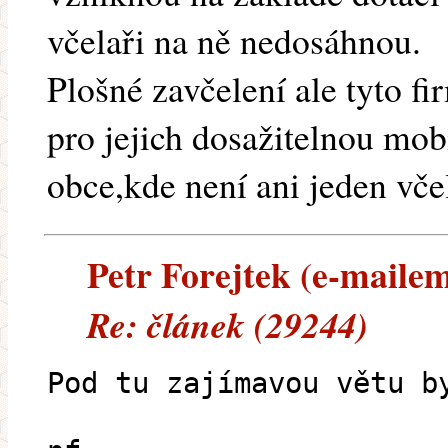
včelaři na ně nedosáhnou.
Plošné zavčelení ale tyto f
pro jejich dosažitelnou mobi
obce,kde není ani jeden včel
Petr Forejtek (e-mailem)
Re: článek (29244)
Pod tu zajímavou větu b