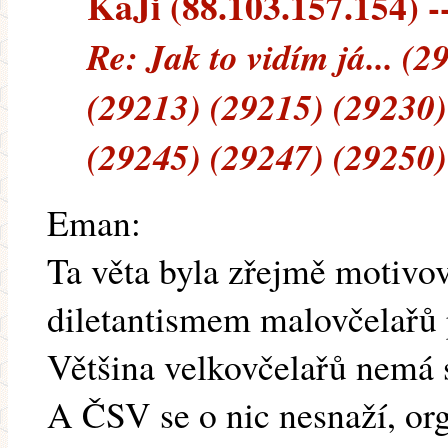
KaJi (88.103.157.154) --
Re: Jak to vidím já... (
(29213) (29215) (29230)
(29245) (29247) (29250)
Eman:
Ta věta byla zřejmě motiv
diletantismem malovčelařů p
Většina velkovčelařů nemá 
A ČSV se o nic nesnaží, or