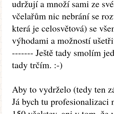
udržují a množí sami ze sv
včelařům nic nebrání se ro
která je celosvětová) se v
výhodami a možností ušetři
------- Ještě tady smolím j
tady trčím. :-)
Aby to vydrželo (tedy ten z
Já bych tu profesionalizaci
150 včelstev, ani v tom, že 