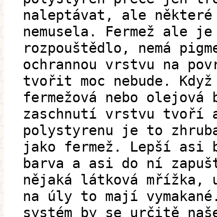
naleptávat, ale některé
nemusela. Fermež ale je
rozpouštědlo, nemá pigm
ochrannou vrstvu na pov
tvořit moc nebude. Když
fermežová nebo olejová 
zaschnutí vrstvu tvoří 
polystyrenu je to zhrub
jako fermež. Lepší asi 
barva a asi do ní zapuš
nějaká látková mřížka, 
na úly to mají vymakané
systém by se určitě naš