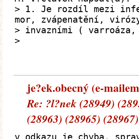
> 1. Je rozdíl mezi inf
mor, zvápenatění, viróz
> invazními ( varroáza,
>
je?ek.obecný (e-mailem)
Re: ?l?nek (28949) (289
(28963) (28965) (28967)
v odkazu je chyba, spra