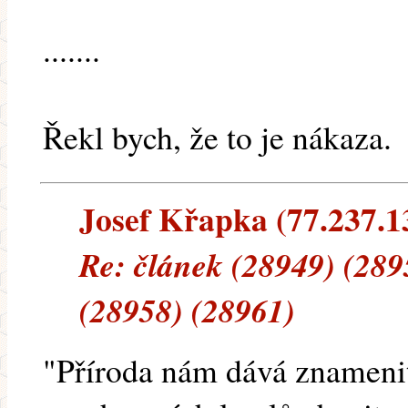
.......
Řekl bych, že to je nákaza.
Josef Křapka (77.237.13
Re: článek (28949) (289
(28958) (28961)
"Příroda nám dává znamenito