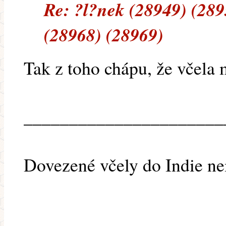
Re: ?l?nek (28949) (289
(28968) (28969)
Tak z toho chápu, že včela
______________________
Dovezené včely do Indie ne