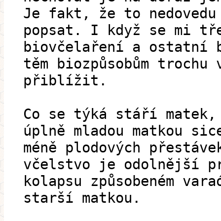
Je fakt, že to nedovedu
popsat. I když se mi tř
biovčelaření a ostatní 
těm biozpůsobům trochu 
přiblížit.
Co se týká stáří matek,
úplně mladou matkou sic
méně plodových přestáve
včelstvo je odolnější p
kolapsu způsobeném vara
starší matkou.