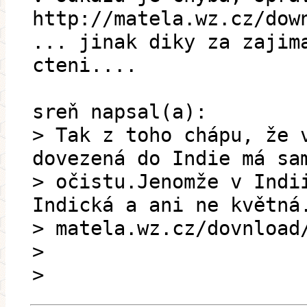
http://matela.wz.cz/dow
... jinak diky za zajim
cteni....
sreň napsal(a):
> Tak z toho chápu, že 
dovezená do Indie má sa
> očistu.Jenomže v Indi
Indická a ani ne květná
> matela.wz.cz/dovnload
>
>