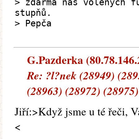
> zdarma nás volených f
stupňů.
> Pepča
G.Pazderka (80.78.146.2
Re: ?l?nek (28949) (289
(28963) (28972) (28975)
Jiří:>Když jsme u té řeči, 
<