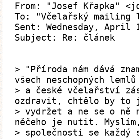
From: "Josef Křapka" <j
To: "Včelařský mailing 
Sent: Wednesday, April 
Subject: Re: článek
> "Příroda nám dává zna
všech neschopných lemlů
> a české včelařství zá
ozdravit, chtělo by to 
> vydržet a ne se o ně 
něčeho je nutit. Myslím
> společnosti se každý 