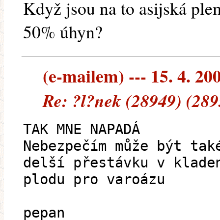
Když jsou na to asijská ple
50% úhyn?
(e-mailem) --- 15. 4. 20
Re: ?l?nek (28949) (289
TAK MNE NAPADÁ
Nebezpečím může být tak
delší přestávku v klade
plodu pro varoázu
pepan