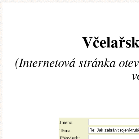
Včelařsk
(Internetová stránka ote
v
Jméno:
Téma:
Příspěvek: