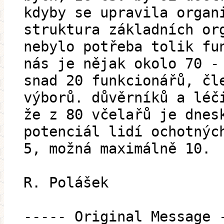
kdyby se upravila organ
struktura základních or
nebylo potřeba tolik fu
nás je nějak okolo 70 -
snad 20 funkcionářů, čl
výborů. důvěrníků a léč
že z 80 včelařů je dnes
potenciál lidí ochotnýc
5, možná maximálně 10.
R. Polášek
----- Original Message 