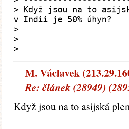
> Když jsou na to asijs
v Indii je 50% úhyn?
>
>
>
M. Václavek (213.29.160.
Re: článek (28949) (289
Když jsou na to asijská pl
______________________