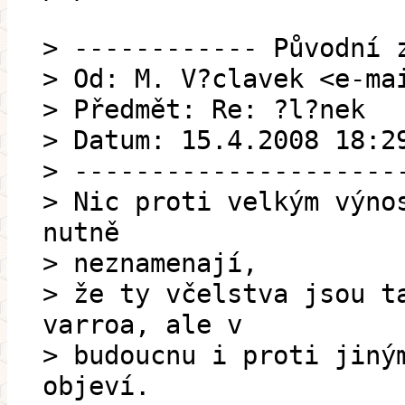
> ------------ Původní 
> Od: M. V?clavek <e-ma
> Předmět: Re: ?l?nek
> Datum: 15.4.2008 18:2
> ---------------------
> Nic proti velkým výno
nutně
> neznamenají,
> že ty včelstva jsou t
varroa, ale v
> budoucnu i proti jiný
objeví.