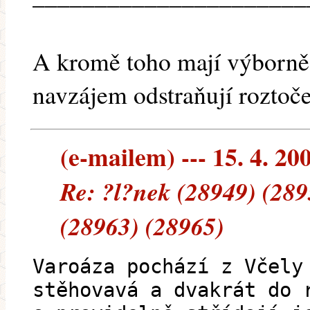
A kromě toho mají výborně 
navzájem odstraňují roztoče 
(e-mailem) --- 15. 4. 20
Re: ?l?nek (28949) (289
(28963) (28965)
Varoáza pochází z Včely
stěhovavá a dvakrát do 