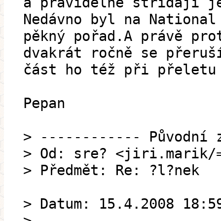
a pravidelně střídají j
Nedávno byl na National
pěkný pořad.A právě pro
dvakrát ročně se přeruš
část ho též při přeletu
Pepan
> ------------ Původní 
> Od: sre? <jiri.marik/
> Předmět: Re: ?l?nek
> Datum: 15.4.2008 18:5
> ---------------------