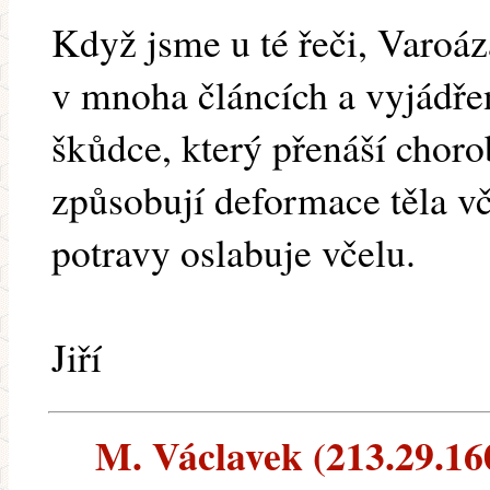
Když jsme u té řeči, Varoáz
v mnoha článcích a vyjádřen
škůdce, který přenáší chorob
způsobují deformace těla v
potravy oslabuje včelu.
Jiří
M. Václavek (213.29.160.