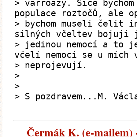
> varroázy. Sice bychom
populace roztočů, ale o
> bychom museli čelit i
silných včeltev bojuji 
> jedinou nemocí a to j
včelí nemoci se u mích 
> neprojevují.
>
>
> S pozdravem...M. Václ
Čermák K. (e-mailem) --