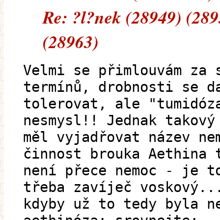
Re: ?l?nek (28949) (289
(28963)
Velmi se přimlouvám za 
termínů, drobnosti se d
tolerovat, ale "tumidóz
nesmysl!! Jednak takový
měl vyjadřovat název ne
činnost brouka Aethina 
není přece nemoc - je t
třeba zavíječ voskový..
kdyby už to tedy byla n