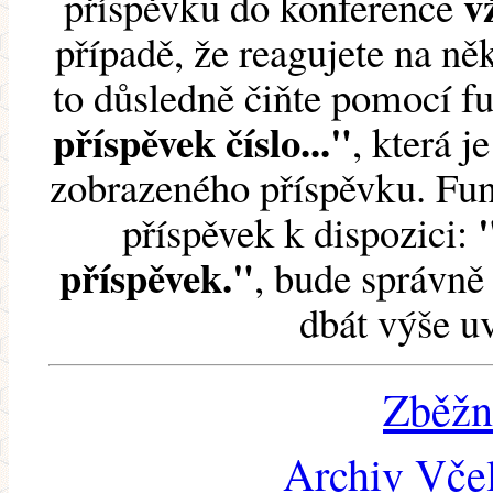
v
příspěvku do konference
případě, že reagujete na něk
to důsledně čiňte pomocí 
příspěvek číslo..."
, která j
zobrazeného příspěvku. Fun
příspěvek k dispozici:
příspěvek."
, bude správně 
dbát výše u
Zběžn
Archiv Včel