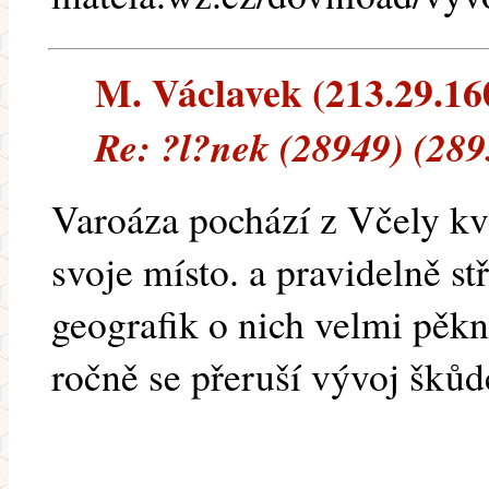
M. Václavek (213.29.160.
Re: ?l?nek (28949) (289
Varoáza pochází z Včely kvě
svoje místo. a pravidelně st
geografik o nich velmi pěkn
ročně se přeruší vývoj škůdc
______________________