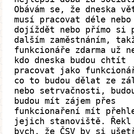
Obávám se, že dneska vě
musí pracovat déle nebo
dojíždět nebo přímo si 
dalším zaměstnáním, tak
funkcionáře zdarma už n
kdo dneska budou chtít
pracovat jako funkcioná
co to budou dělat ze zá
nebo setrvačnosti, budo
budou mít zájem přes
funkcionaření mít přehl
jejich stanoviště. Řekl
bych, že ČSV by si ušet