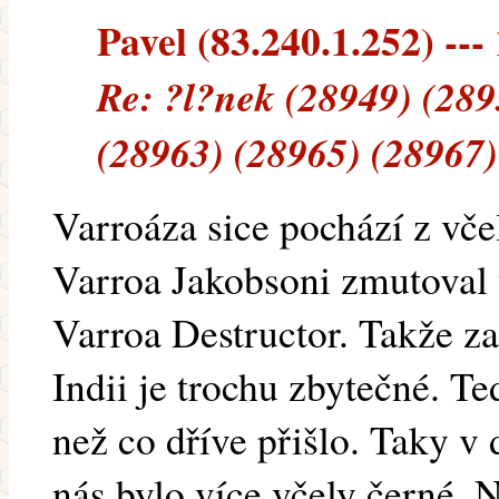
Pavel (83.240.1.252) --- 
Re: ?l?nek (28949) (289
(28963) (28965) (28967)
Varroáza sice pochází z vče
Varroa Jakobsoni zmutoval v
Varroa Destructor. Takže zab
Indii je trochu zbytečné. T
než co dříve přišlo. Taky v
nás bylo více včely černé. 