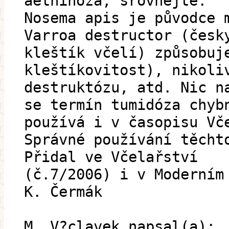
aethinóza; srovnejte:
Nosema apis je původce 
Varroa destructor (česk
kleštík včelí) způsobuj
kleštíkovitost), nikoli
destruktózu, atd. Nic n
se termín tumidóza chyb
používá i v časopisu Vč
Správné používání těcht
Přidal ve Včelařství
(č.7/2006) i v Moderním
K. Čermák
M. V?clavek napsal(a):