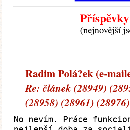
Příspěvky
(nejnovější j
Radim Polá?ek (e-mailem
Re: článek (28949) (289
(28958) (28961) (28976)
No nevím. Práce funkcio
nejlepší doba za social