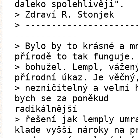
daleko spolehlivěji".
> Zdraví R. Stonjek
> ---------------------
------------
> Bylo by to krásné a m
přírodě to tak funguje.
> bohužel. Lempl, vážen
přírodní úkaz. Je věčný
> nezničitelný a velmi 
bych se za poněkud
radikálnější
> řešení jak lemply umr
klade vyšší nároky na p