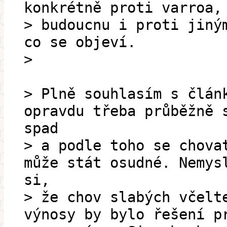
konkrétně proti varroa,
> budoucnu i proti jiný
co se objeví.
>
> Plně souhlasím s člán
opravdu třeba průběžně 
spad
> a podle toho se chova
může stát osudné. Nemys
si,
> že chov slabých včelt
výnosy by bylo řešení p