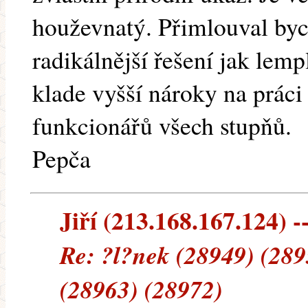
houževnatý. Přimlouval by
radikálnější řešení jak lem
klade vyšší nároky na prác
funkcionářů všech stupňů.
Pepča
Jiří (213.168.167.124) --
Re: ?l?nek (28949) (289
(28963) (28972)