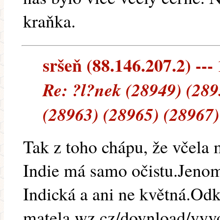
kraňka.
sršeň (88.146.207.2) --- 
Re: ?l?nek (28949) (289
(28963) (28965) (28967)
Tak z toho chápu, že včela
Indie má samo očistu.Jenom
Indická a ani ne květná.Odk
matela.wz.cz/dovnload/vyv