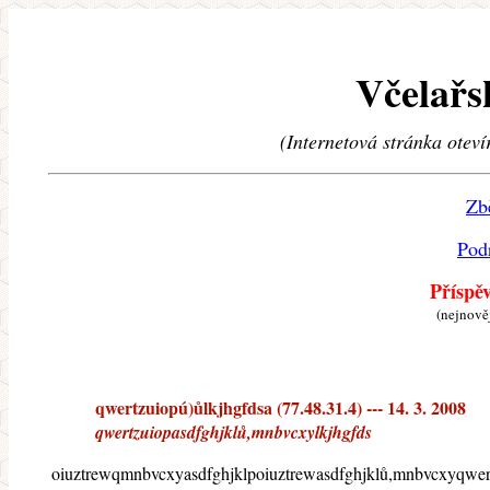
Včelařs
(Internetová stránka oteví
Zb
Pod
Příspě
(nejnově
qwertzuiopú)ůlkjhgfdsa (77.48.31.4) --- 14. 3. 2008
qwertzuiopasdfghjklů,mnbvcxylkjhgfds
oiuztrewqmnbvcxyasdfghjklpoiuztrewasdfghjklů,mnbvcxyqwer