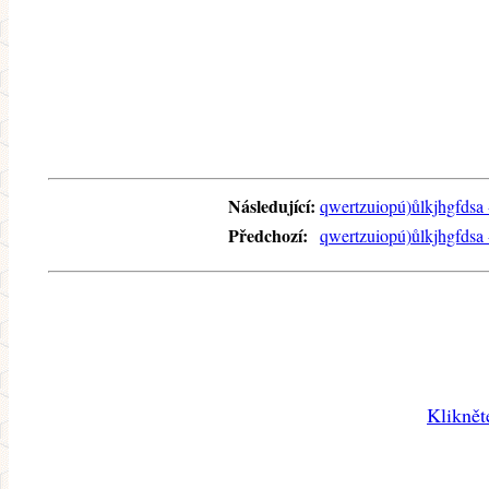
Následující:
qwertzuiopú)ůlkjhgfdsa
Předchozí:
qwertzuiopú)ůlkjhgfdsa -
Kliknět