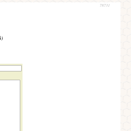
78731
ů)