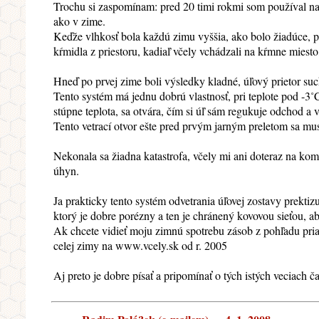
Trochu si zaspomínam: pred 20 timi rokmi som používal na n
ako v zime.
Keďže vlhkosť bola každú zimu vyššia, ako bolo žiadúce, 
kŕmidla z priestoru, kadiaľ včely vchádzali na kŕmne mies
Hneď po prvej zime boli výsledky kladné, úľový prietor suc
Tento systém má jednu dobrú vlastnosť, pri teplote pod -3˚C
stúpne teplota, sa otvára, čím si úľ sám regukuje odchod 
Tento vetrací otvor ešte pred prvým jarným preletom sa musel
Nekonala sa žiadna katastrofa, včely mi ani doteraz na kom
úhyn.
Ja prakticky tento systém odvetrania úľovej zostavy prekti
ktorý je dobre porézny a ten je chránený kovovou sieťou, ab
Ak chcete vidieť moju zimnú spotrebu zásob z pohľadu pri
celej zimy na www.vcely.sk od r. 2005
Aj preto je dobre písať a pripomínať o tých istých veciach ča