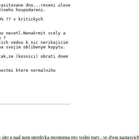
zasitovane dno...reseni ulove
elneho hospodareni.
0% ?? v kritickych
ho necetl.Nenakrmit vcely a
n ?
cich vedou k nic nerikajicim
na svojim oblibenym kopytu.
tak,ze (kosnici) obrati dnem
mostmi ktere normalniho
 sito a nad nem uteplivka prostupna pro vodni pary...ve dvou nastavcic