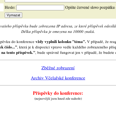
Heslo:
Opište červené slovo pozpátku
vašeho příspěvku bude zobrazena IP adresa, ze které příspěvek odesílá
Délka příspěvku je omezena na 10000 znaků.
vždy vyplnili kolonku "téma".
íspěvku do konference
V případě, že reag
k číslo..."
, která je k dispozici vpravo vedle každého zobrazeného pří
 na tento příspěvek."
, bude správně fungovat jen v případě, že budet
Zběžné zobrazení
Archiv Včelařské konference
Příspěvky do konference:
(nejnovější jsou hned zde nahoře)