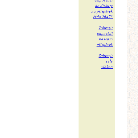
Odpovědět
do diskuze
na příspěvek
číslo 26473
Zobrazit
odpovědi
na tento
příspěvek
Zobrazit
celé
vlákno