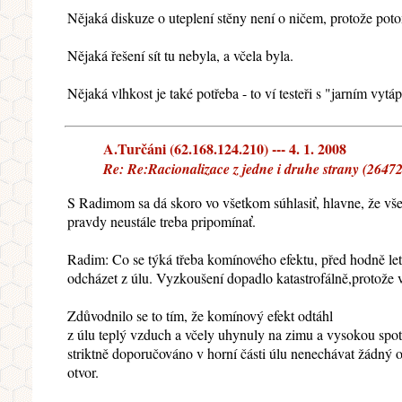
Nějaká diskuze o uteplení stěny není o ničem, protože po
Nějaká řešení sít tu nebyla, a včela byla.
Nějaká vlhkost je také potřeba - to ví testeři s "jarním vy
A.Turčáni (62.168.124.210) --- 4. 1. 2008
Re: Re:Racionalizace z jedne i druhe strany (2647
S Radimom sa dá skoro vo všetkom súhlasiť, hlavne, že vše
pravdy neustále treba pripomínať.
Radim: Co se týká třeba komínového efektu, před hodně let
odcházet z úlu. Vyzkoušení dopadlo katastrofálně,protože 
Zdůvodnilo se to tím, že komínový efekt odtáhl
z úlu teplý vzduch a včely uhynuly na zimu a vysokou sp
striktně doporučováno v horní části úlu nenechávat žádný 
otvor.