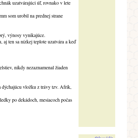
chnák uzatvárajúci úľ, rovnako v lete
 mm som urobil na prednej strane
brý, výnosy vynikajúce.
 aj ten sa nízkej teplote uzatvára a keď
čelstiev, nikdy nezaznamenal žiaden
 dýchajúcu vložku z trávy tzv. Afrik,
ýsledky po dekádoch, mesiacoch počas