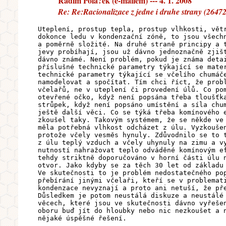
Radim Polá?ek (e-mailem) --- 4. 1. 2008
Re: Re:Racionalizace z jedne i druhe strany (26472
Uteplení, prostup tepla, prostup vlhkosti, vět
dokonce ledu v kondenzační zóně, to jsou všech
a poměrně složité. Na druhé straně principy a 
jevy probíhají, jsou už dávno jednoznačně zjiš
dávno známé. Není problém, pokud je známa deta
příslušné technické parametry týkající se mate
technické parametry týkající se včelího chumáč
namodelovat a spočítat. Tím chci říct, že prob
včelařů, ne v uteplení či provedení úlů. Co po
otevřené očko, když není popsána třeba tloušťk
strůpek, když není popsáno umístění a síla chu
ještě další věci. Co se týká třeba komínového 
zkoušel taky. Takovým systémem, že se někde ve
měla potřebná vlhkost odcházet z úlu. Vyzkouše
protože včely vesměs hynuly. Zdůvodnilo se to 
z úlu teplý vzduch a včely uhynuly na zimu a v
nutností nahražovat teplo odváděné komínovým e
tehdy striktně doporučováno v horní části úlu 
otvor. Jako kdyby se za těch 30 let od základu
Ve skutečnosti to je problém nedostatečného po
přebírání jinými včelaři, kteří se v problemat
kondenzace nevyznají a proto ani netuší, že př
Důsledkem je potom neustálá diskuze a neustálé
věcech, které jsou ve skutečnosti dávno vyřeše
oboru buď jít do hloubky nebo nic nezkoušet a 
nějaké úspěšné řešení.