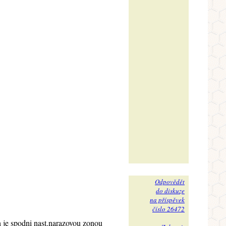
Odpovědět
do diskuze
na příspěvek
číslo 26472
h je spodni nast.narazovou zonou