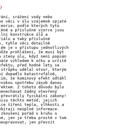
)
rání, srážení vody nebo
no věci v úlu vzájemně spjaté
teorie, podle kterých tyto
těné a příslušné vzorce jsou
ilní konstrukce úlů a
riálu a taky příslušné
e, tyhle věci detailně
lém je v přístupu jednotlivých
může prohlášení, že musí být
a steny úlu, když není popsán
máče vzhledem k očku a určitě
efektu, před hodně lety se
 strůpku udělal otvor, kterým
ní dopadlo katastrofálně,
tím, že komínový efekt odtáhl
ysokou spotřebu zásob danou
fektem. Z tohoto důvodu bylo
nenechávat žádný otevřený
 převrátily fyzikální zákony!
pisu těchto metod, jejich
ice šíření tepla, vlhkosti a
ebírají neúplné informace.
 zkoušení pořád v kruhu o
né, jen je třeba prostě v tom
neupravovat, jen převzít