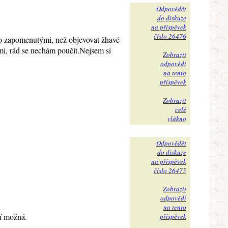
Odpovědět
do diskuze
na příspěvek
číslo 26476
vno zapomenutými, než objevovat žhavé
imi, rád se nechám poučit.Nejsem si
Zobrazit
odpovědi
na tento
příspěvek
Zobrazit
celé
vlákno
Odpovědět
do diskuze
na příspěvek
číslo 26475
Zobrazit
odpovědi
na tento
ní možná.
příspěvek