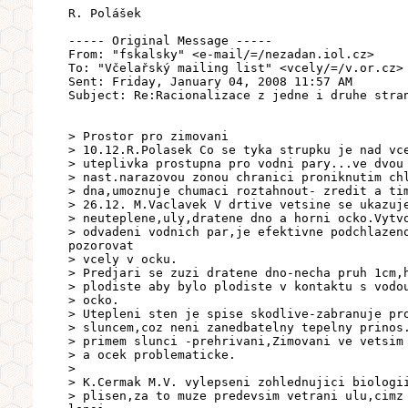
R. Polášek
----- Original Message -----
From: "fskalsky" <e-mail/=/nezadan.iol.cz>
To: "Včelařský mailing list" <vcely/=/v.or.cz>
Sent: Friday, January 04, 2008 11:57 AM
Subject: Re:Racionalizace z jedne i druhe stra
> Prostor pro zimovani
> 10.12.R.Polasek Co se tyka strupku je nad vc
> uteplivka prostupna pro vodni pary...ve dvou
> nast.narazovou zonou chranici proniknutim ch
> dna,umoznuje chumaci roztahnout- zredit a ti
> 26.12. M.Vaclavek V drtive vetsine se ukazuj
> neuteplene,uly,dratene dno a horni ocko.Vytv
> odvadeni vodnich par,je efektivne podchlazen
pozorovat
> vcely v ocku.
> Predjari se zuzi dratene dno-necha pruh 1cm,
> plodiste aby bylo plodiste v kontaktu s vodo
> ocko.
> Utepleni sten je spise skodlive-zabranuje pr
> sluncem,coz neni zanedbatelny tepelny prinos
> primem slunci -prehrivani,Zimovani ve vetsim
> a ocek problematicke.
>
> K.Cermak M.V. vylepseni zohlednujici biologi
> plisen,za to muze predevsim vetrani ulu,cimz