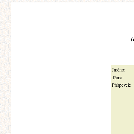
(
Jméno:
Téma:
Příspěvek: