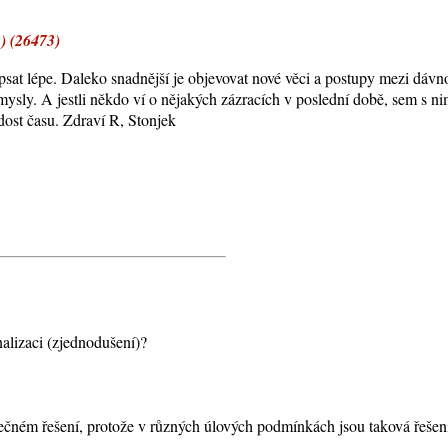
2) (26473)
napsat lépe. Daleko snadnější je objevovat nové věci a postupy mezi dá
mysly. A jestli někdo ví o nějakých zázracích v poslední době, sem s n
dost času. Zdraví R, Stonjek
onalizaci (zjednodušení)?
nečném řešení, protože v různých úlových podmínkách jsou taková řeše