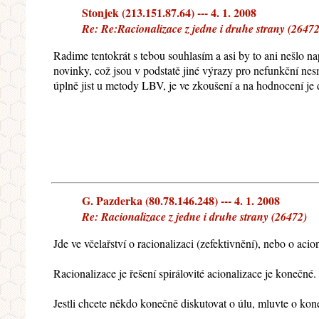
Stonjek (213.151.87.64) --- 4. 1. 2008
Re: Re:Racionalizace z jedne i druhe strany (2647
Radime tentokrát s tebou souhlasím a asi by to ani nešlo 
novinky, což jsou v podstatě jiné výrazy pro nefunkční nes
úplně jist u metody LBV, je ve zkoušení a na hodnocení je 
G. Pazderka (80.78.146.248) --- 4. 1. 2008
Re: Racionalizace z jedne i druhe strany (26472)
Jde ve včelařství o racionalizaci (zefektivnění), nebo o aci
Racionalizace je řešení spirálovité acionalizace je konečné.
Jestli chcete někdo konečně diskutovat o úlu, mluvte o ko