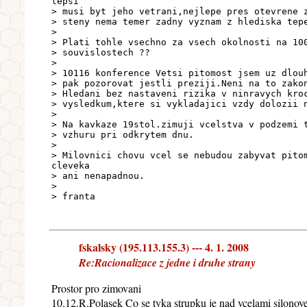
lepsi
> musi byt jeho vetrani,nejlepe pres otevrene 
> steny nema temer zadny vyznam z hlediska tep
>
> Plati tohle vsechno za vsech okolnosti na 10
> souvislostech ??
>
> 10116 konference Vetsi pitomost jsem uz dlou
> pak pozorovat jestli preziji.Neni na to zako
> Hledani bez nastaveni rizika v ninravych kro
> vysledkum,ktere si vykladajici vzdy dolozii 
>
> Na kavkaze 19stol.zimuji vcelstva v podzemi 
> vzhuru pri odkrytem dnu.
>
> Milovnici chovu vcel se nebudou zabyvat pito
cleveka
> ani nenapadnou.
>
> franta
fskalsky (195.113.155.3) --- 4. 1. 2008
Re:Racionalizace z jedne i druhe strany
Prostor pro zimovani
10.12.R.Polasek Co se tyka strupku je nad vcelami silonove