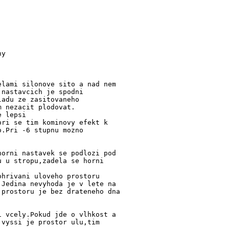
ny
elami silonove sito a nad nem
 nastavcich je spodni
ladu ze zasitovaneho
m nezacit plodovat.
e lepsi
ori se tim kominovy efekt k
o.Pri -6 stupnu mozno
horni nastavek se podlozi pod
u u stropu,zadela se horni
ohrivani uloveho prostoru
.Jedina nevyhoda je v lete na
 prostoru je bez drateneho dna
i vcely.Pokud jde o vlhkost a
 vyssi je prostor ulu,tim