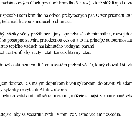
adstavkových úľoch povalové kŕmidlá (5 litrov), ktoré slúžili aj ako vr
prispôsobil som kŕmidlo na odvod prebytočných pár. Otvor priemeru 28
to, teda nad hlavou zimujúceho chumáča.
hý, všetky včely prežili bez ujmy, spotreba zásob minimálna, rozvoj do
 sa postupne zatvára prirodzenou cestou a to na princípe autotermostatu,
a vstup teplého vzduch nasiaknutého vodnými parami.
 uzatvoriť, aby včely lietali len cez hlavný letáč.
ínový efekt neuhynuli. Tento systém prebral včelár, ktorý choval 160 v
zujem doteraz, le s malým doplnkom k vôli sýkorkám, do otvoru vkladám
y sýkorky nevytiahli Afrik z otvorov.
ameho odvetrávaniu úľového priestoru, môžete si nájsť zaznamenané v
stejšie, aby sa včelárili utvrdili v tom, že vlastne včelám neškodia.