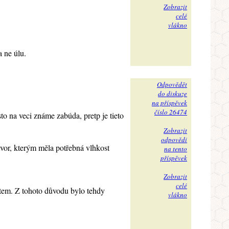
Zobrazit
celé
vlákno
a ne úlu.
Odpovědět
do diskuze
na příspěvek
číslo 26474
o na veci známe zabúda, pretp je tieto
Zobrazit
odpovědi
vor, kterým měla potřebná vlhkost
na tento
příspěvek
Zobrazit
celé
tem. Z tohoto důvodu bylo tehdy
vlákno