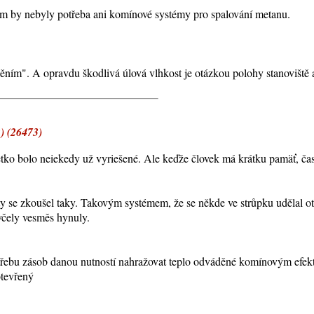
tom by nebyly potřeba ani komínové systémy pro spalování metanu.
tápěním". A opravdu škodlivá úlová vlhkost je otázkou polohy stanoviště 
2) (26473)
tko bolo neiekedy už vyriešené. Ale keďže človek má krátku pamäť, čast
y se zkoušel taky. Takovým systémem, že se někde ve strůpku udělal ot
včely vesměs hynuly.
otřebu zásob danou nutností nahražovat teplo odváděné komínovým efek
otevřený