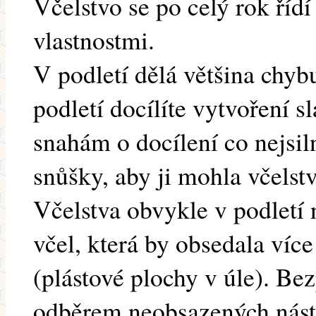
Včelstvo se po celý rok říd
vlastnostmi.
V podletí dělá většina chyb
podletí docílíte vytvoření sl
snahám o docílení co nejsil
snůšky, aby ji mohla včelst
Včelstva obvykle v podletí 
včel, která by obsedala více
(plástové plochy v úle). B
odběrem neobsazených nást