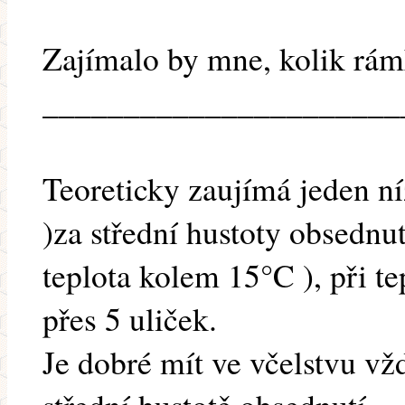
Zajímalo by mne, kolik rám
______________________
Teoreticky zaujímá jeden n
)za střední hustoty obsednutí
teplota kolem 15°C ), při te
přes 5 uliček.
Je dobré mít ve včelstvu vž