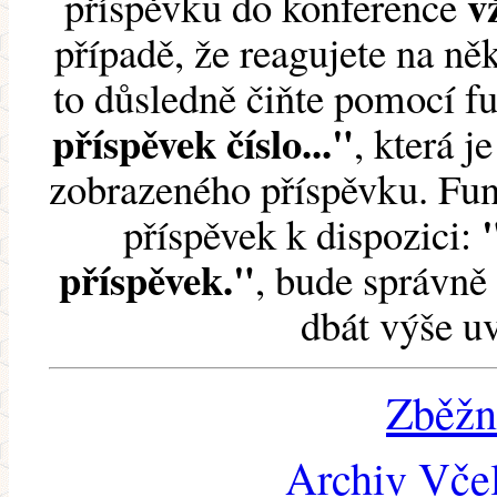
v
příspěvku do konference
případě, že reagujete na něk
to důsledně čiňte pomocí 
příspěvek číslo..."
, která j
zobrazeného příspěvku. Fun
příspěvek k dispozici:
příspěvek."
, bude správně 
dbát výše u
Zběžn
Archiv Včel