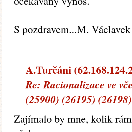
očekávaný výnos.
S pozdravem...M. Václavek
A.Turčáni (62.168.124.2
Re: Racionalizace ve vč
(25900) (26195) (26198)
Zajímalo by mne, kolik rá