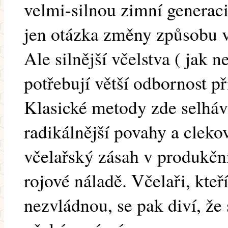
velmi-silnou zimní generaci,
jen otázka změny způsobu v
Ale silnější včelstva ( jak n
potřebují větší odbornost p
Klasické metody zde selháva
radikálnější povahy a cleko
včelařský zásah v produkčn
rojové náladě. Včelaři, kteř
nezvládnou, se pak diví, že 