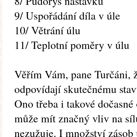
8/ Půdorys nástavku
9/ Uspořádání díla v úle
10/ Větrání úlu
11/ Teplotní poměry v úlu
Věřím Vám, pane Turčáni, že
odpovídají skutečnému stavu
Ono třeba i takové dočasné
může mít značný vliv na sílu
nezužuje. I množství zásob u