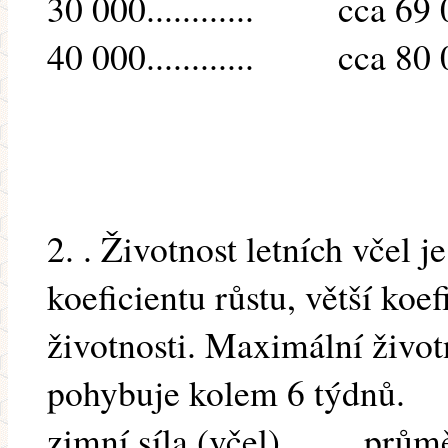
30 000............ cca 69
40 000............ cca 80
2. . Životnost letních včel je
koeficientu růstu, větší koe
životnosti. Maximální životn
pohybuje kolem 6 týdnů.
zimní síla (včel) průměr