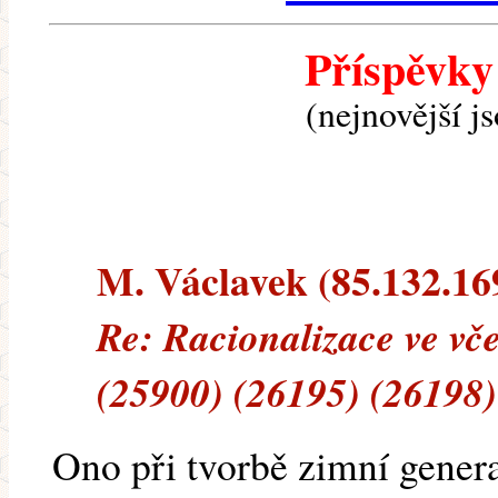
Příspěvky
(nejnovější j
M. Václavek (85.132.169
Re: Racionalizace ve vč
(25900) (26195) (26198)
Ono při tvorbě zimní gener