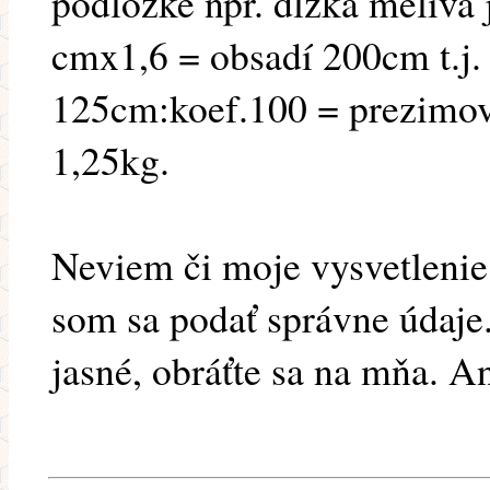
podložke npr. dĺžka meliva
cmx1,6 = obsadí 200cm t.j. 
125cm:koef.100 = prezimov
1,25kg.
Neviem či moje vysvetlenie 
som sa podať správne údaje
jasné, obráťte sa na mňa. A