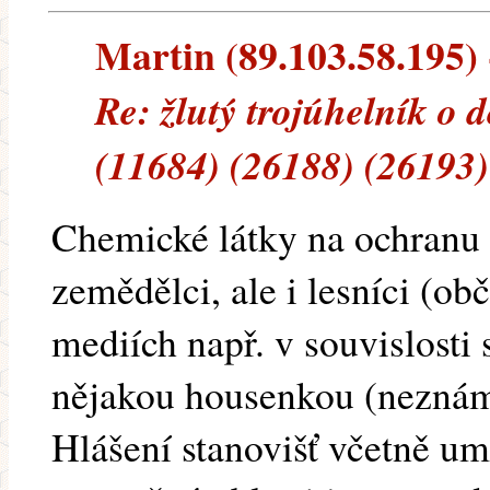
Martin (89.103.58.195) -
Re: žlutý trojúhelník o 
(11684) (26188) (26193)
Chemické látky na ochranu r
zemědělci, ale i lesníci (ob
mediích např. v souvislosti
nějakou housenkou (neznám
Hlášení stanovišť včetně u