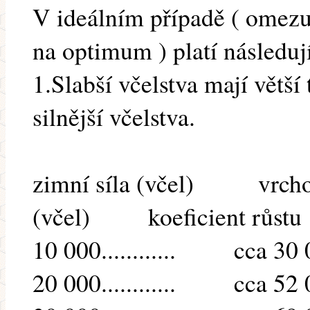
V ideálním případě ( omezuj
na optimum ) platí následují
1.Slabší včelstva mají větší 
silnější včelstva.
zimní síla (včel) vrchol
(včel) koeficient růstu
10 000............ cca 30
20 000............ cca 52