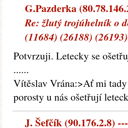
G.Pazderka (80.78.146.2
Re: žlutý trojúhelník o 
(11684) (26188) (26193)
Potvrzuji. Letecky se ošetřu
......
Vítěslav Vrána:>Ať mi tady
porosty u nás ošetřují letec
J. Šefčík (90.176.2.8) --