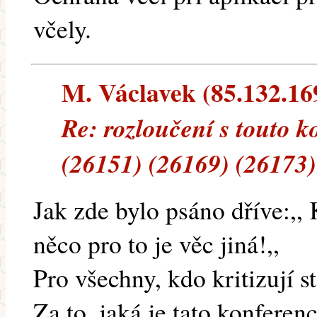
včely.
M. Václavek (85.132.169
Re: rozloučení s touto k
(26151) (26169) (26173)
Jak zde bylo psáno dříve:,, 
něco pro to je věc jiná!,,
Pro všechny, kdo kritizují s
Za to, jaká je tato konferen