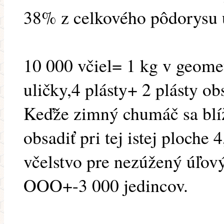
38% z celkového pôdorysu 
10 000 včiel= 1 kg v geome
uličky,4 plásty+ 2 plásty ob
Keďže zimný chumáč sa blíž
obsadiť pri tej istej ploche 
včelstvo pre nezúžený úľový
OOO+-3 000 jedincov.