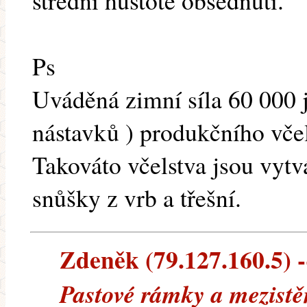
střední hustotě obsednutí.
Ps
Uváděná zimní síla 60 000 j
nástavků ) produkčního včel
Takováto včelstva jsou vytv
snůšky z vrb a třešní.
Zdeněk (79.127.160.5) -
Pastové rámky a mezistě