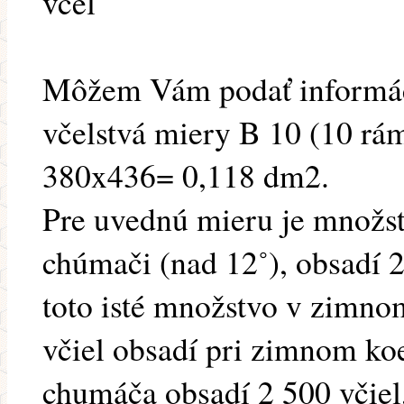
včel
Môžem Vám podať informác
včelstvá miery B 10 (10 rá
380x436= 0,118 dm2.
Pre uvednú mieru je množst
chúmači (nad 12˚), obsadí 2
toto isté množstvo v zimn
včiel obsadí pri zimnom ko
chumáča obsadí 2 500 včiel