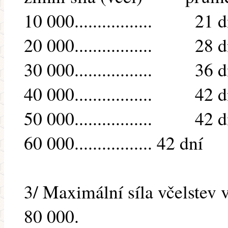
10 000................. 21 d
20 000................. 28 d
30 000................. 36 d
40 000................. 42 d
50 000................. 42 d
60 000................. 42 dní
3/ Maximální síla včelstev
80 000.