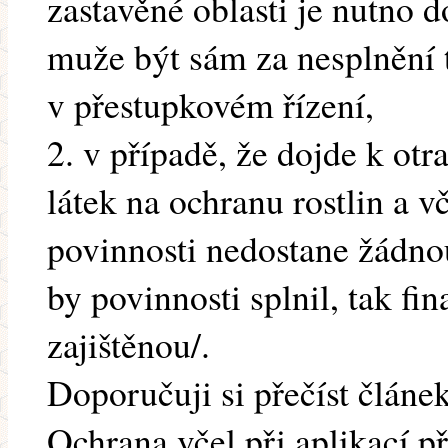
zastavěné oblasti je nutno d
muže být sám za nesplnění t
v přestupkovém řízení,
2. v případě, že dojde k ot
látek na ochranu rostlin a v
povinnosti nedostane žádno
by povinnosti splnil, tak f
zajištěnou/.
Doporučuji si přečíst článek
Ochrana včel při aplikací 