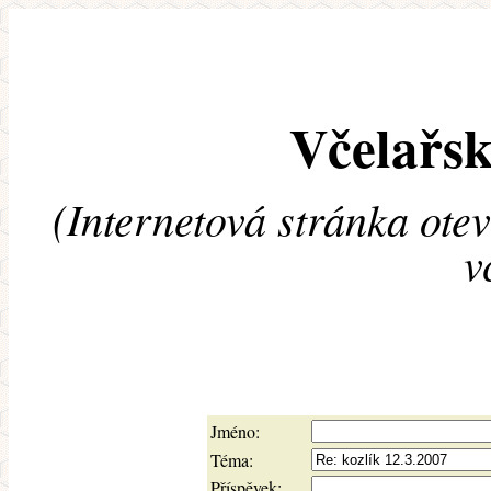
Včelařsk
(Internetová stránka ote
v
Jméno:
Téma:
Příspěvek: