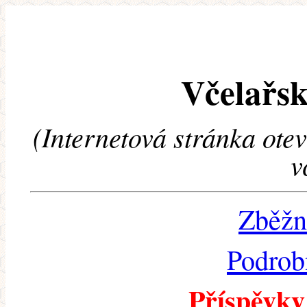
Včelařsk
(Internetová stránka ote
v
Zběžn
Podrob
Příspěvky