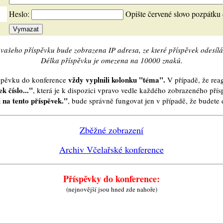
Heslo:
Opište červené slovo pozpátku
vašeho příspěvku bude zobrazena IP adresa, ze které příspěvek odesílá
Délka příspěvku je omezena na 10000 znaků.
vždy vyplnili kolonku "téma".
íspěvku do konference
V případě, že reag
k číslo..."
, která je k dispozici vpravo vedle každého zobrazeného pří
 na tento příspěvek."
, bude správně fungovat jen v případě, že budet
Zběžné zobrazení
Archiv Včelařské konference
Příspěvky do konference:
(nejnovější jsou hned zde nahoře)