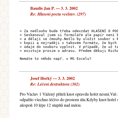
Baudis Jan P. --- 3. 3. 2002
Re: Hlaseni poctu vcelstev. (297)
> Za nedlouho bude třeba odevzdat HLAŠENÍ O PO
> Seskenoval jsem si formuláře ale papír není 
> a dělají se čmouhy.Nešlo by uložit soubor s 
> kopii a nejraději v takovém formátu, že bych
> údaje do souboru vyplnit. V případě, že už t
> existuje prosim o adrasu. Předem děkuji Rich
Nemáte to někdo např. v MS Excelu?
Josef Horký --- 3. 3. 2002
Re: Léčení destruktora (302)
Pro Václav 1 Vážený příteli knot opravdu hořet nesmí.Váš z
odpařilo všechno léčivo do prostoru úlu.Kdyby knot hořel sic
alespoň 10 lépe 12 stupňů nad nulou.