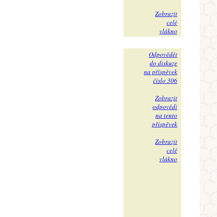
Zobrazit
celé
vlákno
Odpovědět
do diskuze
na příspěvek
číslo 306
Zobrazit
odpovědi
na tento
příspěvek
Zobrazit
celé
vlákno