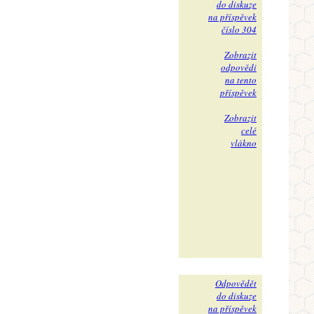
do diskuze
na příspěvek
číslo 304
Zobrazit
odpovědi
na tento
příspěvek
Zobrazit
celé
vlákno
Odpovědět
do diskuze
na příspěvek