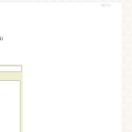
78731
ů)