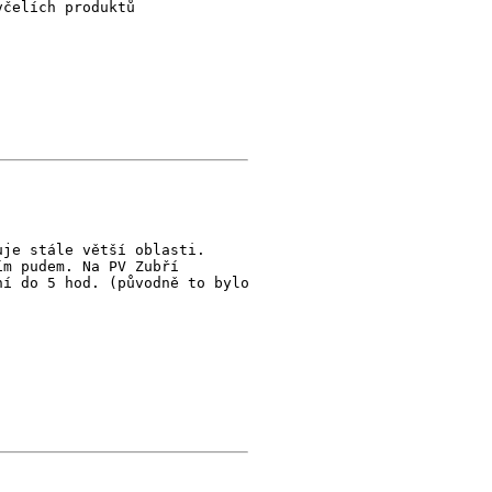
včelích produktů
uje stále větší oblasti.
ím pudem. Na PV Zubří
ní do 5 hod. (původně to bylo