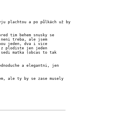
yju plachtou a po půlkách už by
pred tim behem snusky se
 neni treba, ale jsem
nou jeden, dva i vice
 z plodiste jen jeden
 sedi matka (obcas to tak
ednoduche a elegantni, jen
em, ale ty by se zase musely