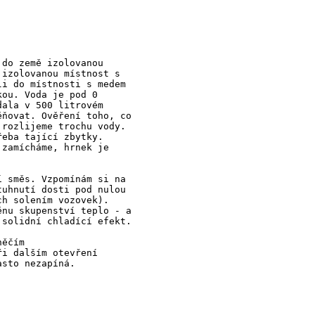
 do země izolovanou
 izolovanou místnost s
li do místnosti s medem
kou. Voda je pod 0
dala v 500 litrovém
ěňovat. Ověření toho, co
 rozlijeme trochu vody.
řeba tající zbytky.
 zamícháme, hrnek je
í směs. Vzpomínám si na
tuhnutí dosti pod nulou
ch solením vozovek).
ěnu skupenství teplo - a
 solidní chladící efekt.
něčím
ři dalším otevření
asto nezapíná.