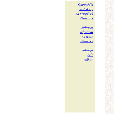
Odpovědět
do diskuze
na příspěvek
číslo 309
Zobrazit
odpovědi
na tento
příspěvek
Zobrazit
celé
vlákno