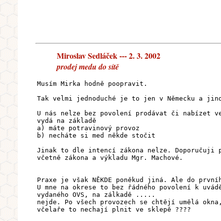
Miroslav Sedláček --- 2. 3. 2002
prodej medu do sítě
Musím Mirka hodně poopravit.
Tak velmi jednoduché je to jen v Německu a jin
U nás nelze bez povolení prodávat či nabízet v
vydá na základě
a) máte potravinový provoz
b) necháte si med někde stočit
Jinak to dle intencí zákona nelze. Doporučuji 
včetně zákona a výkladu Mgr. Machové.
Praxe je však NĚKDE poněkud jiná. Ale do první
U mne na okrese to bez řádného povolení k uvád
vydaného OVS, na zálkadě .....
nejde. Po všech provozech se chtějí umělá okna
včelaře to nechají plnit ve sklepě ????