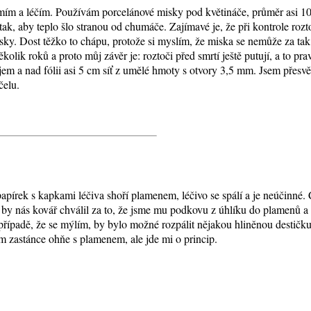
mím a léčím. Používám porcelánové misky pod květináče, průměr asi 1
ak, aby teplo šlo stranou od chumáče. Zajímavé je, že při kontrole rozt
isky. Dost těžko to chápu, protože si myslím, že miska se nemůže za tak 
několik roků a proto můj závěr je: roztoči před smrtí ještě putují, a to 
 a nad fólii asi 5 cm síť z umělé hmoty s otvory 3,5 mm. Jsem přesvědč
čelu.
 papírek s kapkami léčiva shoří plamenem, léčivo se spálí a je neúčinné.
 by nás kovář chválil za to, že jsme mu podkovu z úhlíku do plamenů a s
případě, že se mýlím, by bylo možné rozpálit nějakou hliněnou destičku
em zastánce ohňe s plamenem, ale jde mi o princip.