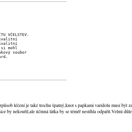
ĆTU VĆELSTEV.
kvalitní
kvalitní
 si mohl
akový soubor
ard.
působ léčení je také trochu špatný,knot s papkami varidolu musí být z
e by nekouřil,ale účinná látka by se téměř nestihla odpařit.Velmi důleži