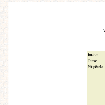
(
Jméno:
Téma:
Příspěvek: