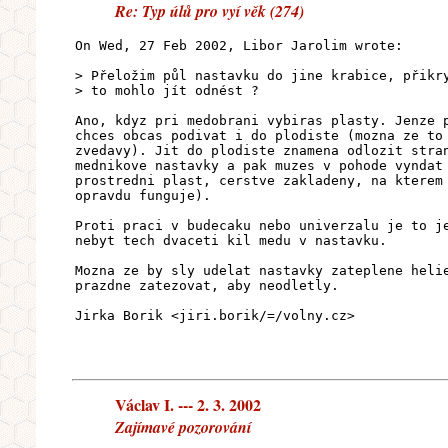
Re: Typ úlů pro vyí věk (274)
On Wed, 27 Feb 2002, Libor Jarolim wrote:
> Přeložim půl nastavku do jine krabice, přikr
> to mohlo jít odnést ?
Ano, kdyz pri medobrani vybiras plasty. Jenze 
chces obcas podivat i do plodiste (mozna ze to
zvedavy). Jit do plodiste znamena odlozit stra
mednikove nastavky a pak muzes v pohode vyndat
prostredni plast, cerstve zakladeny, na kterem
opravdu funguje).
Proti praci v budecaku nebo univerzalu je to j
nebyt tech dvaceti kil medu v nastavku.
Mozna ze by sly udelat nastavky zateplene heli
prazdne zatezovat, aby neodletly.
Jirka Borik <jiri.borik/=/volny.cz>
Václav I. --- 2. 3. 2002
Zajímavé pozorování