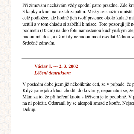
Při zimování nechávám vždy spodní patro prázdné. Zde kr
3 kapky a knot na rozích zapálím. Misky se snažím umístit t
celé podložce, ale hodně jich tvoří prstenec okolo kulaté m
ucítili a v tom chladu si zaběhli k misce. Toto pozoruji již 
podmetu (10 cm) na dno fólii namaštěnou kuchyňským olejem
budou mít dost, a už nikdy nebudou moci osedlat žádnou v
Srdečně zdravím.
Václav I. --- 2. 3. 2002
Léčení destruktora
V poslední době jsem již několikráte četl, že v případě, že
Když jsme jako kluci chodili do kovárny, nepamatuji se, že
Mám za to, že při hoření knotu s léčivem je to podobné. V 
na ni položit. Odstranil by se alespoň smrad z kouře. Nejs
Děkuji.