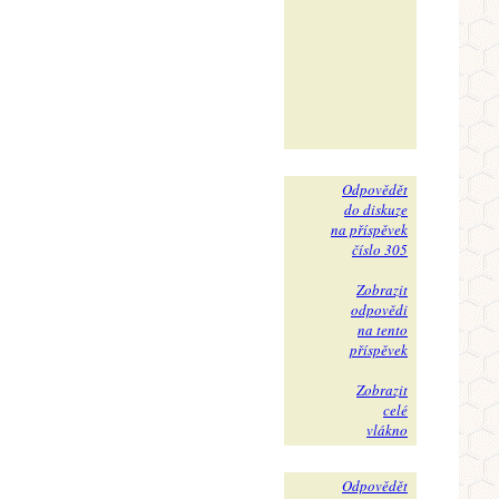
Odpovědět
do diskuze
na příspěvek
číslo 305
Zobrazit
odpovědi
na tento
příspěvek
Zobrazit
celé
vlákno
Odpovědět