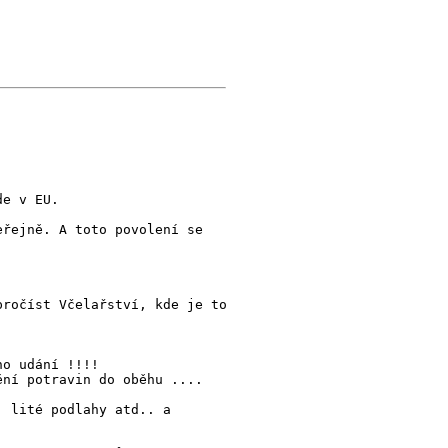
de v EU.
eřejně. A toto povolení se
pročíst Včelařství, kde je to
ho udání !!!!
ění potravin do oběhu ....
, lité podlahy atd.. a