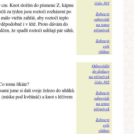
číslo 303
0 cm. Knot složím do písmene Z, kápnu
očů za týden jsou roztoči rozházení po
Zobrazit
málo vteřin zahřát, aby roztoči teplo
odpovědi
pravděpodobně i v létě. Proto dávám do
na tento
en, že spadlí roztoči udělají pár sáhů,
příspěvek
Zobrazit
celé
vlákno
Odpovědět
do diskuze
na příspěvek
číslo 302
 Co tomu říkáte?
ami jsme si dali svoje železo do uhlíků.
Zobrazit
 (misku pod květináč) a knot s léčivem
odpovědi
na tento
příspěvek
Zobrazit
celé
vlákno