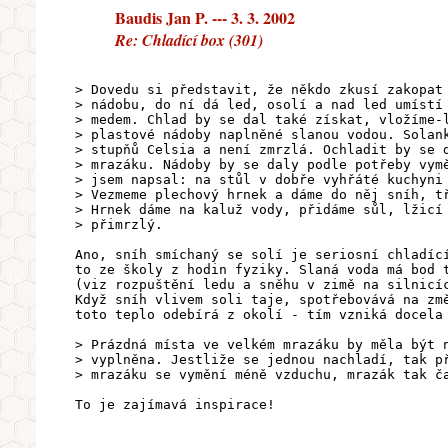
Baudis Jan P. --- 3. 3. 2002
Re: Chladící box (301)
> Dovedu si představit, že někdo zkusí zakopat
> nádobu, do ní dá led, osolí a nad led umístí
> medem. Chlad by se dal také získat, vložíme-
> plastové nádoby naplněné slanou vodou. Solan
> stupňů Celsia a není zmrzlá. Ochladit by se 
> mrazáku. Nádoby by se daly podle potřeby vym
> jsem napsal: na stůl v dobře vyhřáté kuchyni
> Vezmeme plechový hrnek a dáme do něj sníh, t
> Hrnek dáme na kaluž vody, přidáme sůl, lžicí
> přimrzlý.
Ano, sníh smíchaný se solí je seriosní chladíc
to ze školy z hodin fyziky. Slaná voda má bod 
(viz rozpuštění ledu a sněhu v zimě na silnicí
Když sníh vlivem soli taje, spotřebovává na zm
toto teplo odebírá z okolí - tím vzniká docela
> Prázdná místa ve velkém mrazáku by měla být 
> vyplněna. Jestliže se jednou nachladí, tak p
> mrazáku se vymění méně vzduchu, mrazák tak č
To je zajímavá inspirace!