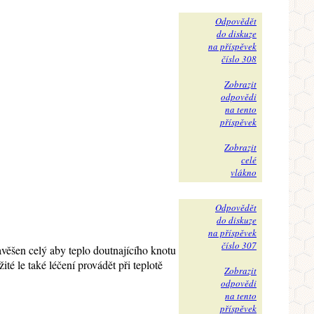
Odpovědět
do diskuze
na příspěvek
číslo 308
Zobrazit
odpovědi
na tento
příspěvek
Zobrazit
celé
vlákno
Odpovědět
do diskuze
na příspěvek
číslo 307
avěšen celý aby teplo doutnajícího knotu
té le také léčení provádět při teplotě
Zobrazit
odpovědi
na tento
příspěvek