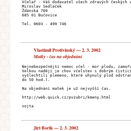
Včelař - Váš dodavatel všech zdravých českých 
Miroslav Sedláček
Ždánská 709
685 01 Bučovice
Tel. 0603 - 499 746
Vlastimil Protivínský --- 2. 3. 2002
Matky - čas na objednání
Nejnebezpečnější nemoc včel - mor plodu, zamoř
Velkou nadějí je chov včelstev s dobrým čistic
vyšlechtili plemeno, které uhynulý plod odstra
do 50 hod.).
Na objednání matek je už nejvyšší čas.
http://web.quick.cz/pvzubri/kmeny.html
vojta
Jiri Borik --- 2. 3. 2002