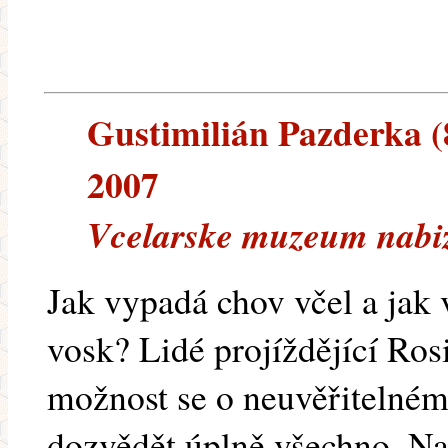
Gustimilián Pazderka (8
2007
Vcelarske muzeum nabizi
Jak vypadá chov včel a jak
vosk? Lidé projíždějící Ro
možnost se o neuvěřitelném
dozvědět úplně všechno. Na