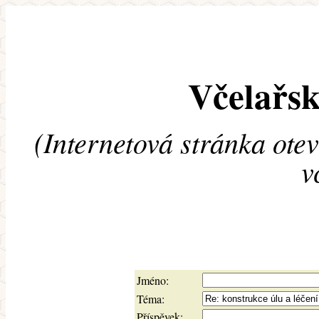
Včelařsk
(Internetová stránka ote
v
Jméno:
Téma:
Příspěvek: