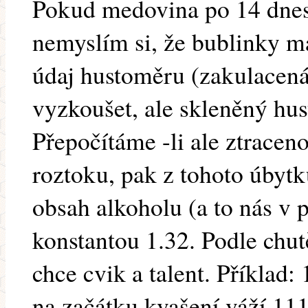
Pokud medovina po 14 dnes 
nemyslím si, že bublinky ma
údaj hustoměru (zakulacená
vyzkoušet, ale skleněný hu
Přepočítáme -li ale ztracen
roztoku, pak z tohoto úbytk
obsah alkoholu (a to nás v 
konstantou 1.32. Podle chutě
chce cvik a talent. Příklad
na začátku kvašení váží 11