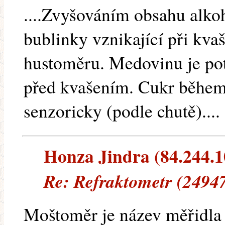
....Zvyšováním obsahu alkoh
bublinky vznikající při kva
hustoměru. Medovinu je pot
před kvašením. Cukr během k
senzoricky (podle chutě)....
Honza Jindra (84.244.10
Re: Refraktometr (24947
Moštoměr je název měřidla