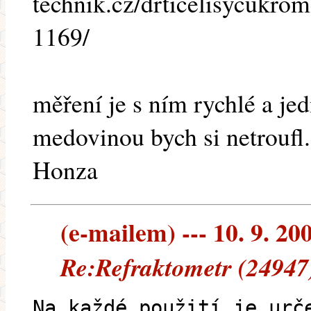
technik.cz/drticelisycukr
1169/
měření je s ním rychlé a je
medovinou bych si netroufl.
Honza
(e-mailem) --- 10. 9. 20
Re:Refraktometr (24947
Na každé použití je urč