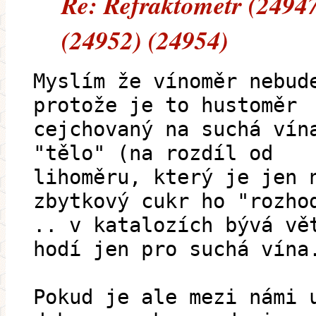
Re: Refraktometr (24947
(24952) (24954)
Myslím že vínoměr nebud
protože je to hustoměr
cejchovaný na suchá vín
"tělo" (na rozdíl od
lihoměru, který je jen 
zbytkový cukr ho "rozho
.. v katalozích bývá vě
hodí jen pro suchá vína
Pokud je ale mezi námi 