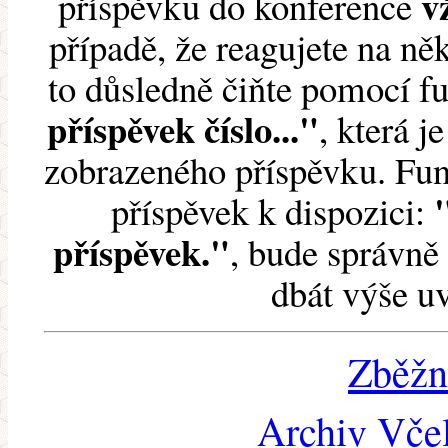
v
příspěvku do konference
případě, že reagujete na něk
to důsledně čiňte pomocí 
příspěvek číslo..."
, která j
zobrazeného příspěvku. Fun
příspěvek k dispozici:
příspěvek."
, bude správně 
dbát výše u
Zběžn
Archiv Včel