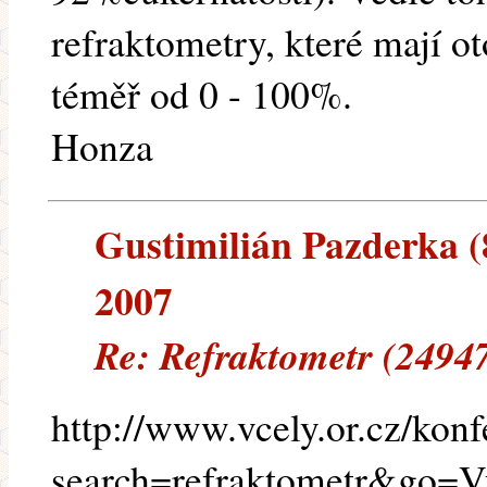
refraktometry, které mají o
téměř od 0 - 100%.
Honza
Gustimilián Pazderka (8
2007
Re: Refraktometr (2494
http://www.vcely.or.cz/konf
search=refraktometr&go=V