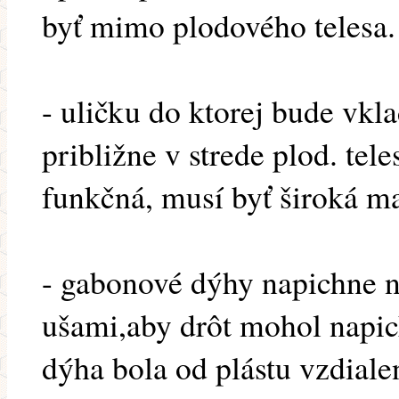
byť mimo plodového telesa.
- uličku do ktorej bude vkl
približne v strede plod. tel
funkčná, musí byť široká 
- gabonové dýhy napichne n
ušami,aby drôt mohol napich
dýha bola od plástu vzdia