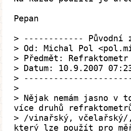
Pepan
> ------------ Původní 
> Od: Michal Pol <pol.m
> Předmět: Refraktometr
> Datum: 10.9.2007 07:2
> ---------------------
>
> Nějak nemám jasno v t
více druhů refraktometr
> /vinařský, včelařský/
který lze použít pro mě