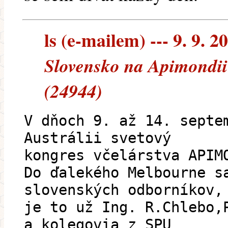
ls (e-mailem) --- 9. 9. 2
Slovensko na Apimondii 
(24944)
V dňoch 9. až 14. septe
Austrálii svetový
kongres včelárstva APIM
Do ďalekého Melbourne s
slovenských odborníkov,
je to už Ing. R.Chlebo,
a kolegovia z SPU