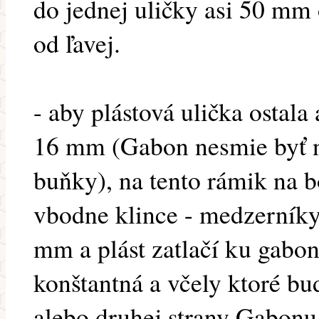
do jednej uličky asi 50 mm 
od ľavej.
- aby plástová ulička ostala 
16 mm (Gabon nesmie byť n
buňky), na tento rámik na 
vbodne klince - medzerníky
mm a plást zatlačí ku gabo
konštantná a včely ktoré bu
alebo druhej strany Gabonu