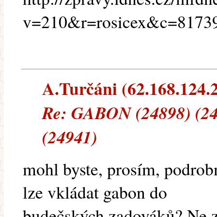
v=210&r=rosicex&c=8173
A.Turčáni (62.168.124.21
Re: GABON (24898) (24
(24941)
mohl byste, prosím, podrob
lze vkládat gabon do
budečských zadováků? Ne z