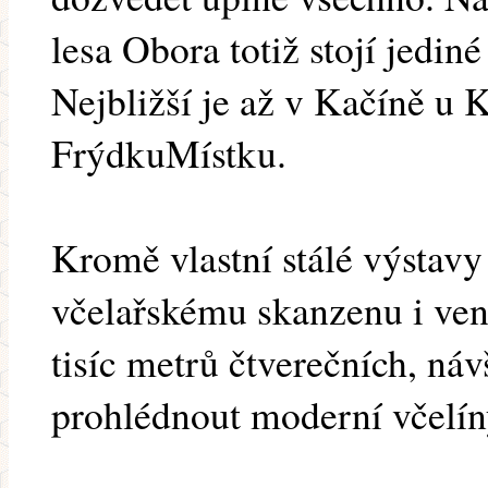
lesa Obora totiž stojí jedin
Nejbližší je až v Kačíně u
FrýdkuMístku.
Kromě vlastní stálé výstavy
včelařskému skanzenu i ven
tisíc metrů čtverečních, ná
prohlédnout moderní včelíny