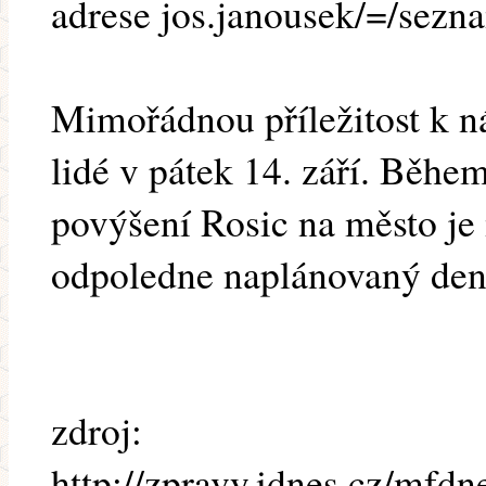
adrese jos.janousek/=/sezna
Mimořádnou příležitost k 
lidé v pátek 14. září. Běhe
povýšení Rosic na město je
odpoledne naplánovaný den 
zdroj:
http://zpravy.idnes.cz/mfdn