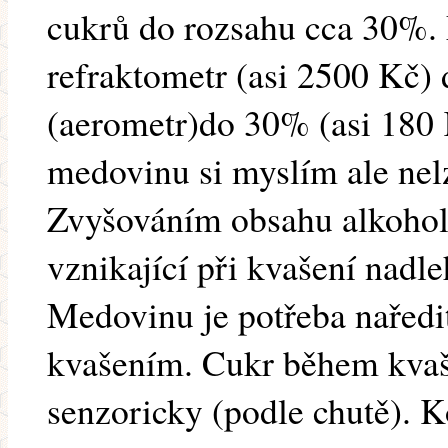
cukrů do rozsahu cca 30%.
refraktometr (asi 2500 Kč)
(aerometr)do 30% (asi 180 
medovinu si myslím ale nel
Zvyšováním obsahu alkoholu
vznikající při kvašení nadl
Medovinu je potřeba naředit
kvašením. Cukr během kvašen
senzoricky (podle chutě). 