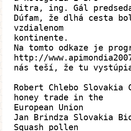
Nitra, ing. Gál predsed
Dúfam, že dlhá cesta bo
vzdialenom
kontinente.
Na tomto odkaze je prog
http://www.apimondia200
nás teší, že tu vystúpi
Robert Chlebo Slovakia 
honey trade in the
European Union
Jan Brindza Slovakia Bi
Squash pollen