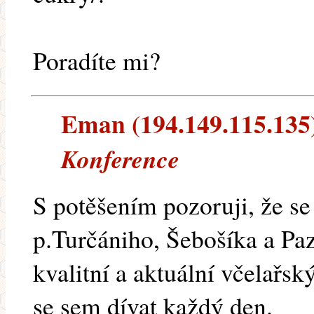
Poradíte mi?
Eman (194.149.115.135) 
Konference
S potěšením pozoruji, že s
p.Turčániho, Šebošíka a P
kvalitní a aktuální včelařsk
se sem dívat každý den.