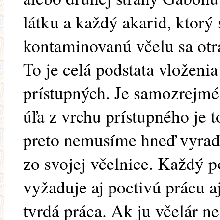
látku a každý akarid, ktorý 
kontaminovanú včelu sa otrá
To je celá podstata vložen
prístupných. Je samozrejmé
úľa z vrchu prístupného je 
preto nemusíme hneď vyraďo
zo svojej včelnice. Každý p
vyžaduje aj poctivú prácu aj
tvrdá práca. Ak ju včelár n