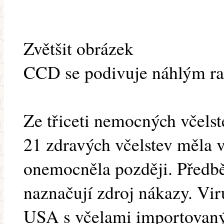
Zvětšit obrázek
CCD se podivuje náhlým ra
Ze třiceti nemocných včelst
21 zdravých včelstev měla v
onemocněla později. Předb
naznačují zdroj nákazy. Vir
USA s včelami importovaným