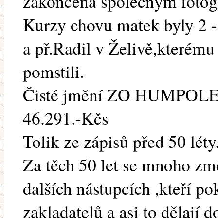
zakončena společným fotog
Kurzy chovu matek byly 2 -
a př.Radil v Želivě,kterému
pomstili.
Čisté jmění ZO HUMPOLEC 
46.291.-Kčs
Tolik ze zápisů před 50 léty
Za těch 50 let se mnoho zm
dalších nástupcích ,kteří po
zakladatelů a asi to dělají 