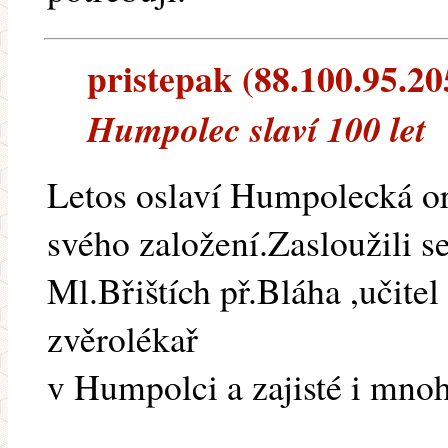
pristepak (88.100.95.205
Humpolec slaví 100 let
Letos oslaví Humpolecká or
svého založení.Zasloužili s
Ml.Břištích př.Bláha ,učite
zvěrolékař
v Humpolci a zajisté i mno