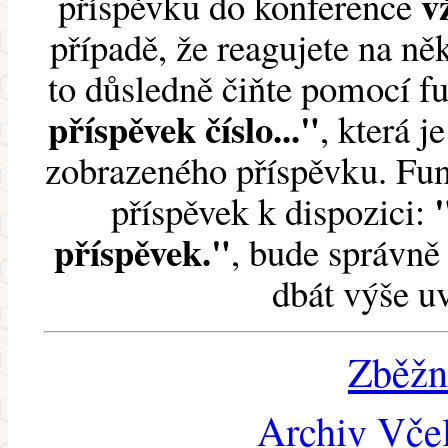
v
příspěvku do konference
případě, že reagujete na něk
to důsledně čiňte pomocí 
příspěvek číslo..."
, která j
zobrazeného příspěvku. Fun
příspěvek k dispozici:
příspěvek."
, bude správně 
dbát výše u
Zběžn
Archiv Včel