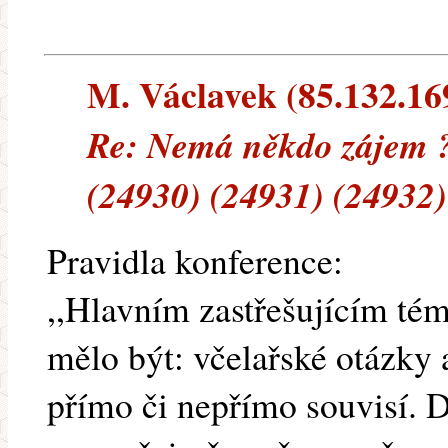
M. Václavek (85.132.169.
Re: Nemá někdo zájem ?
(24930) (24931) (24932)
Pravidla konference:
,,Hlavním zastřešujícím té
mělo být: včelařské otázky a
přímo či nepřímo souvisí. D