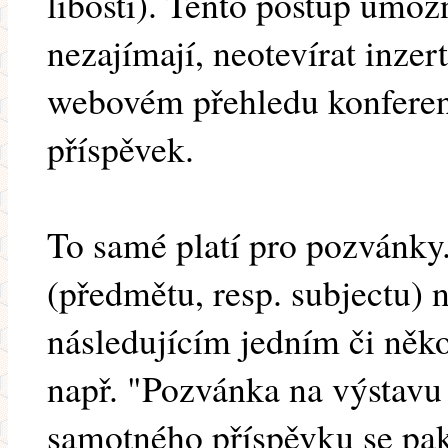
libosti). Tento postup umož
nezajímají, neotevírat inze
webovém přehledu konferenc
příspěvek.
To samé platí pro pozvánky
(předmětu, resp. subjectu) 
následujícím jedním či někol
např. "Pozvánka na výstavu 
samotného příspěvku se pak