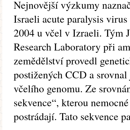
Nejnovější výzkumy naznaču
Israeli acute paralysis viru
2004 u včel v Izraeli. Tým J
Research Laboratory při am
zemědělství provedl genetic
postižených CCD a srovnal j
včelího genomu. Ze srovná
sekvence“, kterou nemocné v
postrádají. Tato sekvence p