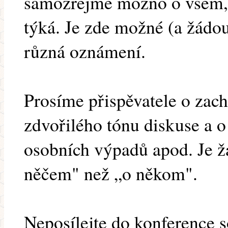
samozřejmě možno o všem, 
týká. Je zde možné (a žádouc
různá oznámení.
Prosíme přispěvatele o zac
zdvořilého tónu diskuse a o
osobních výpadů apod. Je ž
něčem" než „o někom".
Neposílejte do konference 