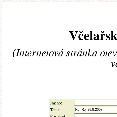
Včelařsk
(Internetová stránka ote
v
Jméno:
Téma:
Příspěvek: