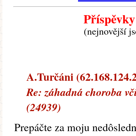
Příspěvky
(nejnovější j
A.Turčáni (62.168.124.21
Re: záhadná choroba vč
(24939)
Prepáčte za moju nedôsled