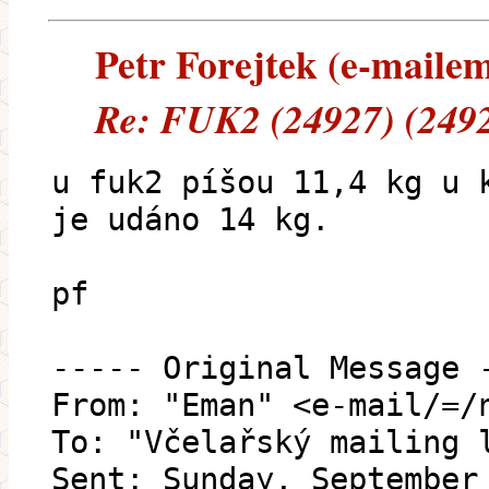
Petr Forejtek (e-mailem)
Re: FUK2 (24927) (2492
u fuk2 píšou 11,4 kg u 
je udáno 14 kg.
pf
----- Original Message 
From: "Eman" <e-mail/=/
To: "Včelařský mailing 
Sent: Sunday, September