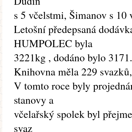
Dudín
s 5 včelstmi, Šimanov s 10 v
Letošní předepsaná dodáv
HUMPOLEC byla
3221kg , dodáno bylo 3171.
Knihovna měla 229 svazků,
V tomto roce byly projedná
stanovy a
včelařský spolek byl přejm
svaz