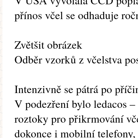
V USA vyvolala CCD popla
přínos včel se odhaduje roč
Zvětšit obrázek
Odběr vzorků z včelstva p
Intenzivně se pátrá po pří
V podezření bylo ledacos 
roztoky pro přikrmování vče
dokonce i mobilní telefony,