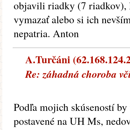
objavili riadky (7 riadkov),
vymazať alebo si ich nevší
nepatria. Anton
A.Turčáni (62.168.124.21
Re: záhadná choroba vč
Podľa mojich skúseností by 
postavené na UH Ms, nedovo