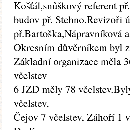
Košťál,snůškový referent př
budov př. Stehno.Revizoři 
př.Bartoška,Nápravníková a
Okresním důvěrníkem byl zv
Základní organizace měla 3
včelstev
6 JZD měly 78 včelstev.Byl
včelstev,
Čejov 7 včelstev, Záhoří 1 