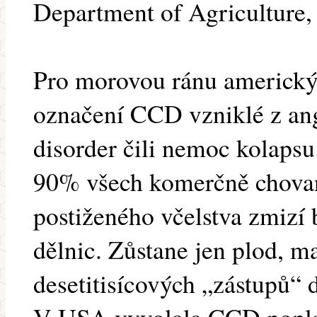
Department of Agriculture, 
Pro morovou ránu americkýc
označení CCD vzniklé z ang
disorder čili nemoc kolapsu 
90% všech komerčně chovan
postiženého včelstva zmizí 
dělnic. Zůstane jen plod, m
desetitisícových „zástupů“ d