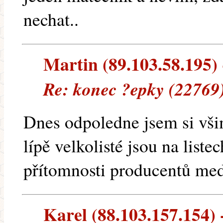
nechat..
Martin (89.103.58.195) -
Re: konec ?epky (22769
Dnes odpoledne jsem si všim
lípě velkolisté jsou na list
přítomnosti producentů med
Karel (88.103.157.154) -