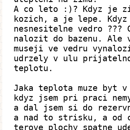
A co leto :)? Kdyz je z
kozich, a je lepe. Kdyz
nesnesitelne vedro ??? 
nalozit do bazenu. Ale 
museji ve vedru vynaloz
udrzely v ulu prijateln
teplotu.
Jaka teplota muze byt v
kdyz jsem pri praci nem
a dal jsem si do rezerv
a nad to strisku, a od 
terove plochy spatne ud