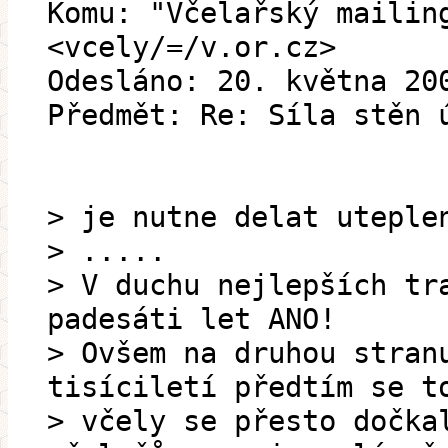
Komu: "Včelařský mailin
<vcely/=/v.or.cz>
Odesláno: 20. května 20
Předmět: Re: Síla stěn 
> je nutne delat uteple
> .....
> V duchu nejlepších tr
padesáti let ANO!
> Ovšem na druhou stran
tisíciletí předtím se t
> včely se přesto dočka