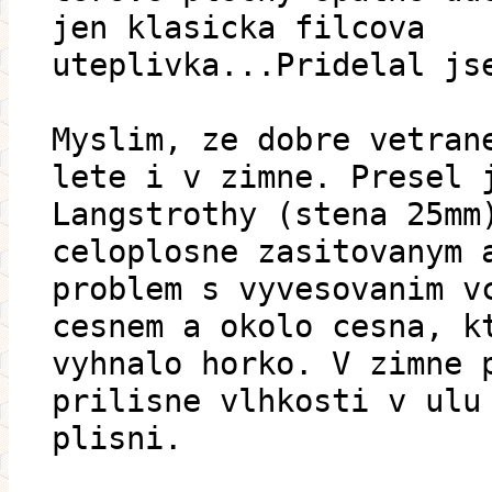
jen klasicka filcova
uteplivka...Pridelal js
Myslim, ze dobre vetran
lete i v zimne. Presel 
Langstrothy (stena 25mm
celoplosne zasitovanym 
problem s vyvesovanim v
cesnem a okolo cesna, k
vyhnalo horko. V zimne 
prilisne vlhkosti v ulu
plisni.