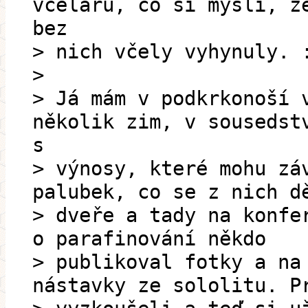
včelařů, co si myslí, ž
bez
> nich včely vyhynuly. 
>
> Já mám v podkrkonoší 
několik zim, v sousedst
s
> výnosy, které mohu zá
palubek, co se z nich d
> dveře a tady na konfe
o parafinování někdo
> publikoval fotky a na
nástavky ze sololitu. P