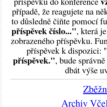
v
příspěvku do konference
případě, že reagujete na něk
to důsledně čiňte pomocí 
příspěvek číslo..."
, která j
zobrazeného příspěvku. Fun
příspěvek k dispozici:
příspěvek."
, bude správně 
dbát výše u
Zběžn
Archiv Včel