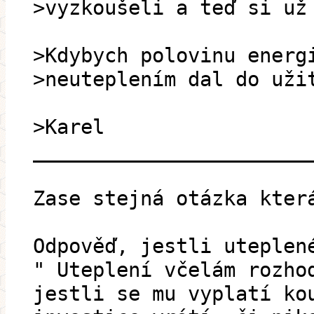
>vyzkoušeli a teď si už
>Kdybych polovinu energ
>neuteplením dal do uži
>Karel
_______________________
Zase stejná otázka kter
Odpověď, jestli uteplen
" Uteplení včelám rozho
jestli se mu vyplatí ko