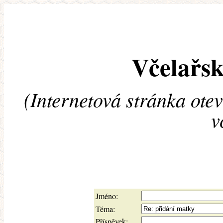
Včelařsk
(Internetová stránka ote
v
Jméno:
Téma:
Příspěvek: