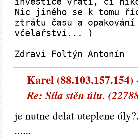
investice vrátí, či nik
Nic jiného se k tomu ří
ztrátu času a opakování
včelařství... )
Zdraví Foltýn Antonín
Karel (88.103.157.154) -
Re: Síla stěn úlu. (2278
je nutne delat uteplene úly?
......