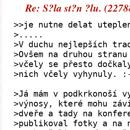
Re: S?la st?n ?lu. (2278
>>je nutne delat uteple
>.....
>V duchu nejlepších tra
>Ovšem na druhou stranu
>včely se přesto dočkal
>nich včely vyhynuly. :
>Já mám v podkrkonoší v
>výnosy, které mohu záv
>dveře a tady na konfer
>publikoval fotky a na 