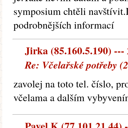
symposium chtěli navštívit.
podrobnějších informací
Jirka (85.160.5.190) --- 
Re: Včelařské potřeby (
zavolej na toto tel. číslo, 
včelama a dalším vybyven
Pavel K (77.101.21.44) -