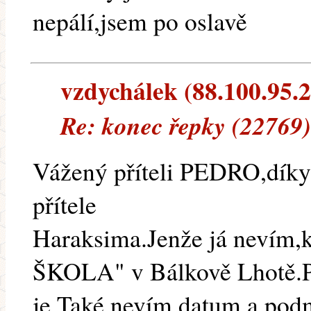
nepálí,jsem po oslavě
vzdychálek (88.100.95.20
Re: konec řepky (22769)
Vážený příteli PEDRO,díky 
přítele
Haraksima.Jenže já nevím,
ŠKOLA" v Bálkově Lhotě.Pr
je.Také nevím datum a podmí