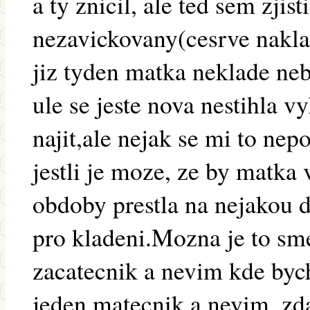
a ty znicil, ale ted sem zjisti
nezavickovany(cesrve nakl
jiz tyden matka neklade nebo
ule se jeste nova nestihla v
najit,ale nejak se mi to ne
jestli je moze, ze by matk
obdoby prestla na nejakou d
pro kladeni.Mozna je to sm
zacatecnik a nevim kde byc
jeden matecnik a nevim, zda