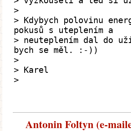
> vyzkoušeli a teď si u
>
> Kdybych polovinu ener
pokusů s uteplením a
> neuteplením dal do už
bych se měl. :-))
>
> Karel
>
Antonin Foltyn (e-maile