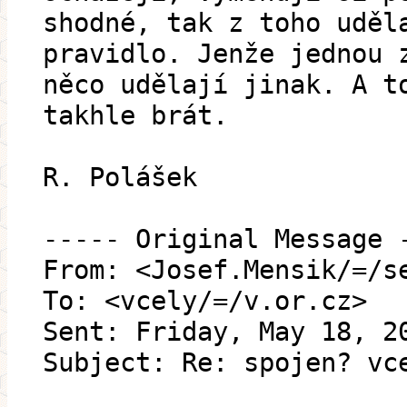
shodné, tak z toho uděl
pravidlo. Jenže jednou 
něco udělají jinak. A t
takhle brát.
R. Polášek
----- Original Message 
From: <Josef.Mensik/=/s
To: <vcely/=/v.or.cz>
Sent: Friday, May 18, 2
Subject: Re: spojen? vc