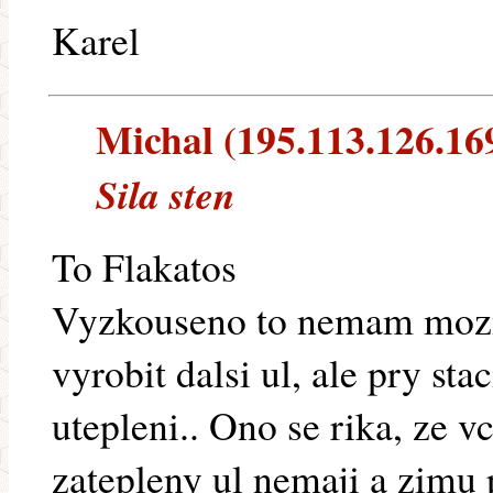
Karel
Michal (195.113.126.169)
Sila sten
To Flakatos
Vyzkouseno to nemam mozn
vyrobit dalsi ul, ale pry sta
utepleni.. Ono se rika, ze v
zatepleny ul nemaji a zimu p