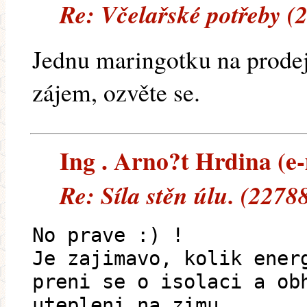
Re: Včelařské potřeby (
Jednu maringotku na prode
zájem, ozvěte se.
Ing . Arno?t Hrdina (e-
Re: Síla stěn úlu. (2278
No prave :) !
Je zajimavo, kolik ener
preni se o isolaci a ob
utepleni na zimu.