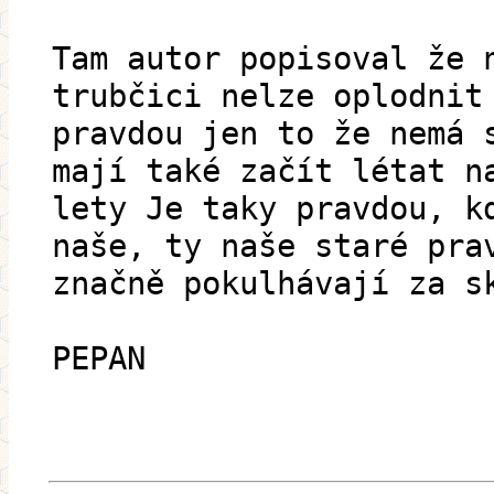
Tam autor popisoval že 
trubčici nelze oplodnit
pravdou jen to že nemá 
mají také začít létat n
lety Je taky pravdou, k
naše, ty naše staré pra
značně pokulhávají za s
PEPAN