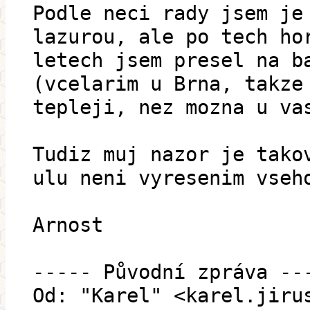
Podle neci rady jsem je
lazurou, ale po tech ho
letech jsem presel na b
(vcelarim u Brna, takze
tepleji, nez mozna u va
Tudiz muj nazor je tako
ulu neni vyresenim vseh
Arnost
----- Původní zpráva --
Od: "Karel" <karel.jiru