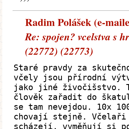
Radim Polášek (e-mailem
Re: spojen? vcelstva s 
(22772) (22773)
Staré pravdy za skutečn
včely jsou přírodní výt
jako jiné živočišstvo. 
člověk zařadit do škatu
se tam nevejdou. 10x 10
chovají stejně. Včelaři
scházejí, vyměňují si p