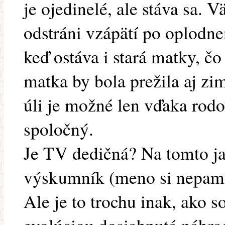
je ojedinelé, ale stáva sa. 
odstráni vzápätí po oplodne
keď ostáva i stará matky, čo
matka by bola prežila aj zi
úli je možné len vďaka rod
spoločný.
Je TV dedičná? Na tomto j
výskumník (meno si nepamät
Ale je to trochu inak, ako s