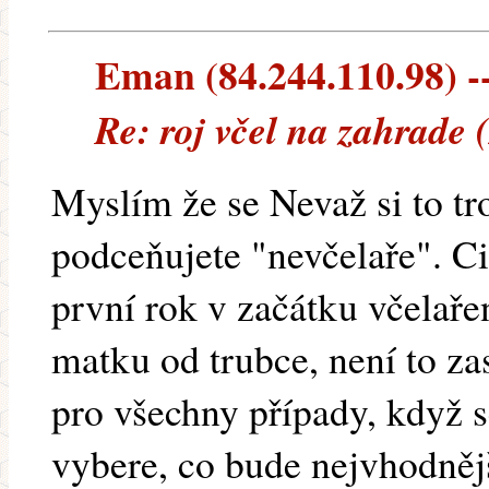
Eman (84.244.110.98) --
Re: roj včel na zahrade 
Myslím že se Nevaž si to tr
podceňujete "nevčelaře". Ci
první rok v začátku včelaře
matku od trubce, není to za
pro všechny případy, když se
vybere, co bude nejvhodnějš