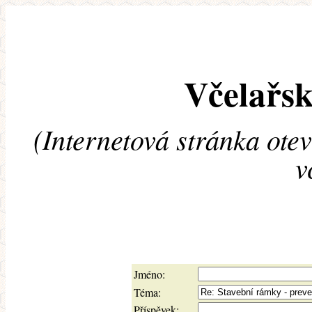
Včelařsk
(Internetová stránka ote
v
Jméno:
Téma:
Příspěvek: