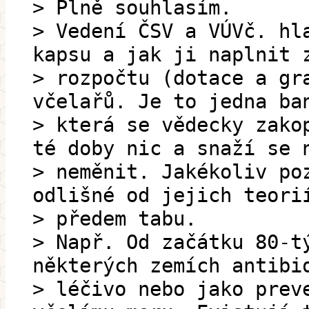
> Plně souhlasím.
> Vedení ČSV a VÚVč. hl
kapsu a jak ji naplnit 
> rozpočtu (dotace a gr
včelařů. Je to jedna ba
> která se vědecky zako
té doby nic a snaží se 
> neměnit. Jakékoliv po
odlišné od jejich teori
> předem tabu.
> Např. Od začátku 80-t
některých zemích antibi
> léčivo nebo jako prev