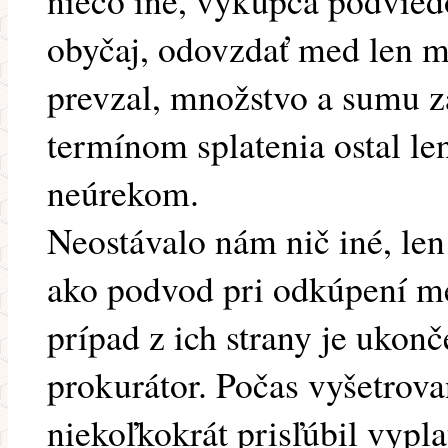
niečo iné, výkupca podviedo
obyčaj, odovzdať med len 
prevzal, množstvo a sumu z
termínom splatenia ostal le
neúrekom.
Neostávalo nám nič iné, len
ako podvod pri odkúpení me
prípad z ich strany je uko
prokurátor. Počas vyšetrov
niekoľkokrát prisľúbil vypla