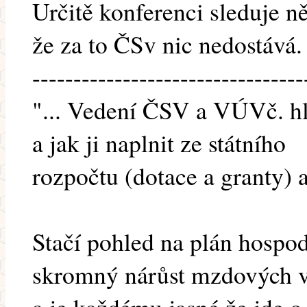
Určitě konferenci sleduje n
že za to ČSv nic nedostává.
---------------------------------
"... Vedení ČSV a VÚVč. hl
a jak ji naplnit ze státního
rozpočtu (dotace a granty) a
Stačí pohled na plán hospod
skromný nárůst mzdových výd