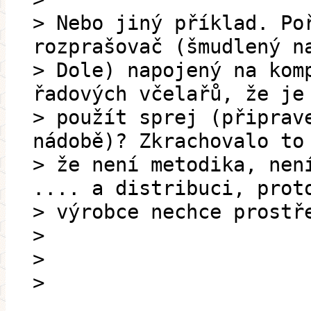
> Nebo jiný příklad. Po
rozprašovač (šmudlený n
> Dole) napojený na kom
řadových včelařů, že je
> použít sprej (připrav
nádobě)? Zkrachovalo to
> že není metodika, nen
.... a distribuci, prot
> výrobce nechce prostř
>
>
>