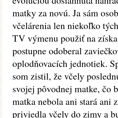
evolúciou dosiahnutá náhr
matky za novú. Ja sám oso
včelárenia len niekoľko týc
TV výmenu použiť na získa
postupne odoberal zaviečk
oplodňovacích jednotiek. Spr
som zistil, že včely posledn
svojej pôvodnej matke, čo 
matka nebola ani stará ani z
priviedla včely do zimy a b