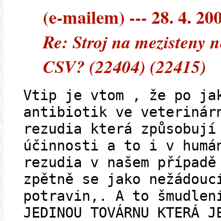
(e-mailem) --- 28. 4. 20
Re: Stroj na mezisteny n
CSV? (22404) (22415)
Vtip je vtom , že po ja
antibiotik ve veterinár
rezudia která způsobují
účinnosti a to i v humá
rezudia v našem případě
zpětně se jako nežádouc
potravin,. A to šmudlen
JEDINOU TOVÁRNU KTERÁ J