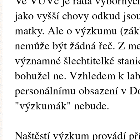
Ve VUVč je řada výbornýc
jako vyšší chovy odkud jso
matky. Ale o výzkumu (zák
nemůže být žádná řeč. Z me
významné šlechtitelké sta
bohužel ne. Vzhledem k la
personálnímu obsazení v Do
"výzkumák" nebude.
Naštěstí výzkum provádí př