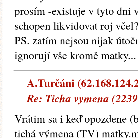
prosím -existuje v tyto dni
schopen likvidovat roj včel
PS. zatím nejsou nijak útoč
ignorují vše kromě matky..
A.Turčáni (62.168.124.22
Re: Ticha vymena (2239
Vrátim sa i keď opozdene (
tichá výmena (TV) matky.