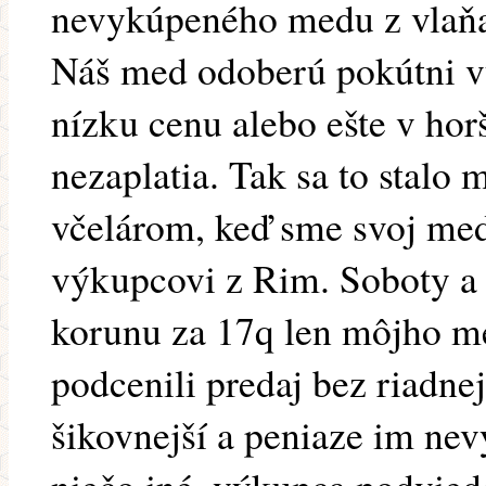
nevykúpeného medu z vlaňa
Náš med odoberú pokútni vý
nízku cenu alebo ešte v h
nezaplatia. Tak sa to stalo
včelárom, keď sme svoj med
výkupcovi z Rim. Soboty a 
korunu za 17q len môjho m
podcenili predaj bez riadne
šikovnejší a peniaze im nev