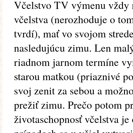
Včelstvo TV výmenu vždy r
včelstva (nerozhoduje o tom
tvrdí), mať vo svojom stred
nasledujúcu zimu. Len malý 
riadnom jarnom termíne vyro
starou matkou (priaznivé p
svoj zenit za sebou a možn
prežiť zimu. Prečo potom pr
životaschopnosť včelstva je