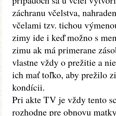
prípadoch sa u včiel vytvor
záchranu včelstva, nahrade
včelami tzv. tichou výmenou
zimy ide i keď možno s mene
zimu ak má primerane zásob
vlastne vždy o prežitie a ni
ich mať toľko, aby prežilo z
kondícii.
Pri akte TV je vždy tento sc
rozhodne pre obnovu matky 