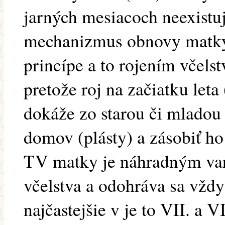
jarných mesiacoch neexistuj
mechanizmus obnovy matky
princípe a to rojením včelst
pretože roj na začiatku let
dokáže zo starou či mlado
domov (plásty) a zásobiť ho
TV matky je náhradným var
včelstva a odohráva sa vždy
najčastejšie v je to VII. a V