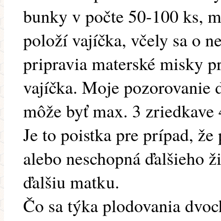
bunky v počte 50-100 ks, m
položí vajíčka, včely sa o n
pripravia materské misky p
vajíčka. Moje pozorovanie d
môže byť max. 3 zriedkave 4
Je to poistka pre prípad, ž
alebo neschopná ďalšieho ži
ďalšiu matku.
Čo sa týka plodovania dvoc