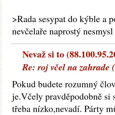
>Rada sesypat do kýble a p
nevčelaře naprostý nesmysl
Nevaž si to (88.100.95.20
Re: roj včel na zahrade 
Pokud budete rozumný člově
je.Včely pravděpodobně si 
třeba nízko,nevadí. Párty m