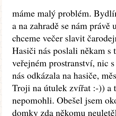
máme malý problém. Bydlí
a na zahradě se nám právě us
chceme večer slavit čarodej
Hasiči nás poslali někam s 
veřejném prostranství, nic s 
nás odkázala na hasiče, měs
Troji na útulek zvířat :-))
nepomohli. Obešel jsem oko
domky zda někomu neuletěli