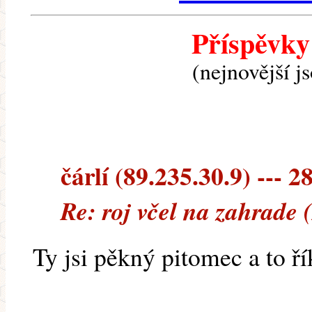
Příspěvky
(nejnovější j
čárlí (89.235.30.9) --- 2
Re: roj včel na zahrade 
Ty jsi pěkný pitomec a to ř