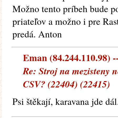
Možno tento príbeh bude po
priateľov a možno i pre Ra
predá. Anton
Eman (84.244.110.98) --
Re: Stroj na mezisteny n
CSV? (22404) (22415)
Psi štěkají, karavana jde dál....