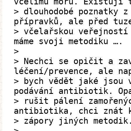
včelímu moru. Existují 
> dlouhodobé poznatky z
přípravků, ale před tuz
> včelařskou veřejností
máme svoji metodiku ….
>
> Nechci se opičit a za
léčení/prevence, ale na
> bych vědět jaké jsou 
podávání antibiotik. Op
> rušit pálení zamořený
antibiotika, chci znát 
> zápory jiných metodik
>