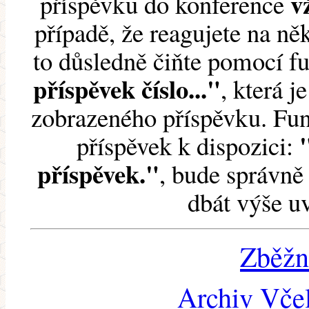
v
příspěvku do konference
případě, že reagujete na něk
to důsledně čiňte pomocí 
příspěvek číslo..."
, která j
zobrazeného příspěvku. Fun
příspěvek k dispozici:
příspěvek."
, bude správně 
dbát výše u
Zběžn
Archiv Včel