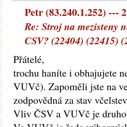
Petr (83.240.1.252) --- 2
Re: Stroj na mezisteny n
CSV? (22404) (22415) (
Přátelé,
trochu haníte i obhajujete 
VUVč). Zapoměli jste na vet
zodpovědná za stav včelste
Vliv ČSV a VUVč je druho