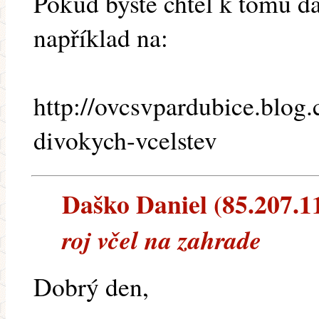
Pokud byste chtěl k tomu da
například na:
http://ovcsvpardubice.blog.
divokych-vcelstev
Daško Daniel (85.207.118
roj včel na zahrade
Dobrý den,