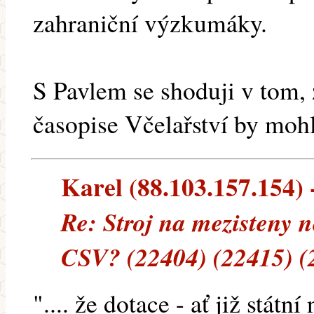
zahraniční výzkumáky.
S Pavlem se shoduji v tom,
časopise Včelařství by moh
Karel (88.103.157.154) -
Re: Stroj na mezisteny n
CSV? (22404) (22415) (
".... že dotace - ať již stá