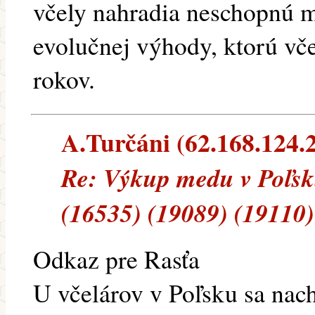
včely nahradia neschopnú 
evolučnej výhody, ktorú vč
rokov.
A.Turčáni (62.168.124.22
Re: Výkup medu v Poľsk
(16535) (19089) (19110)
Odkaz pre Rasťa
U včelárov v Poľsku sa nach