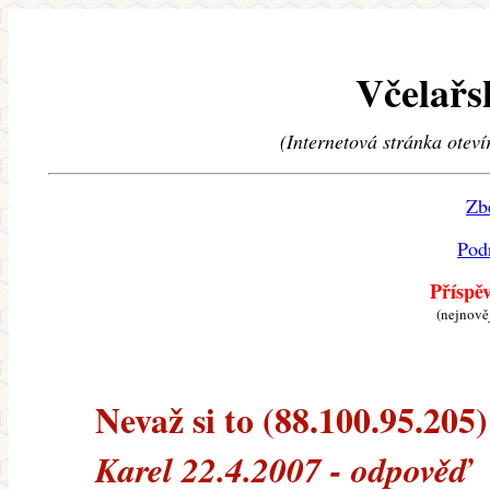
Včelařs
(Internetová stránka oteví
Zb
Pod
Příspě
(nejnově
Nevaž si to (88.100.95.205) 
Karel 22.4.2007 - odpověď