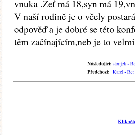
vnuka .Zeť má 18,syn má 19,vn
V naší rodině je o včely postar
odpověď a je dobré se této konf
těm začínajícím,neb je to velmi
Následující:
stonjek - R
Předchozí:
Karel - Re:
Kliknět