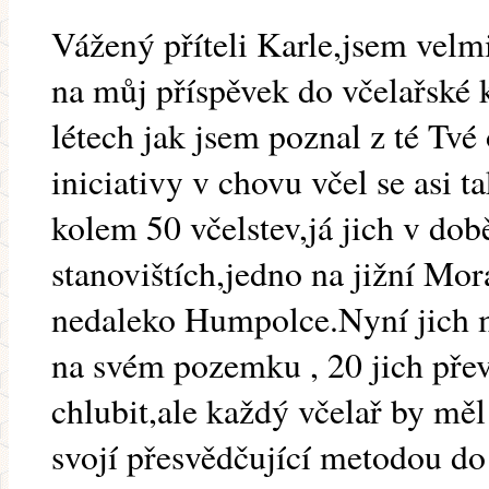
Vážený příteli Karle,jsem velm
na můj příspěvek do včelařské 
létech jak jsem poznal z té Tvé
iniciativy v chovu včel se asi t
kolem 50 včelstev,já jich v do
stanovištích,jedno na jižní Mo
nedaleko Humpolce.Nyní jich m
na svém pozemku , 20 jich přev
chlubit,ale každý včelař by mě
svojí přesvědčující metodou do 