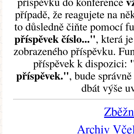
v
příspěvku do konference
případě, že reagujete na něk
to důsledně čiňte pomocí 
příspěvek číslo..."
, která j
zobrazeného příspěvku. Fun
příspěvek k dispozici:
příspěvek."
, bude správně 
dbát výše u
Zběžn
Archiv Včel