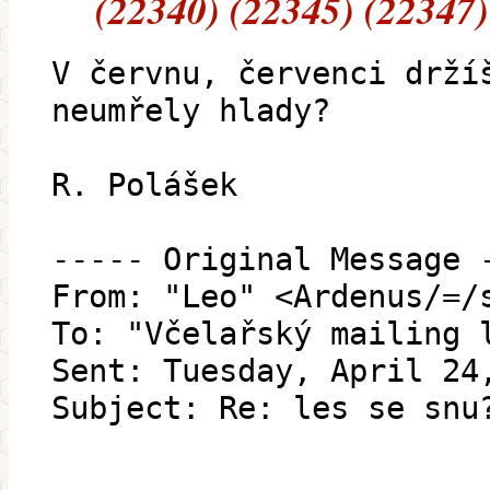
(22340) (22345) (22347)
V červnu, červenci drží
neumřely hlady?
R. Polášek
----- Original Message 
From: "Leo" <Ardenus/=/
To: "Včelařský mailing 
Sent: Tuesday, April 24
Subject: Re: les se snu