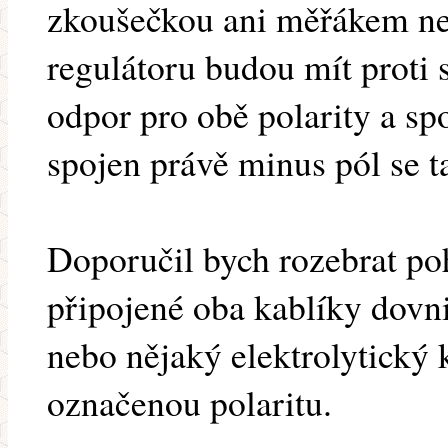
zkoušečkou ani měřákem n
regulátoru budou mít proti
odpor pro obě polarity a spo
spojen právě minus pól se t
Doporučil bych rozebrat po
připojené oba kablíky dovni
nebo nějaký elektrolytický 
označenou polaritu.