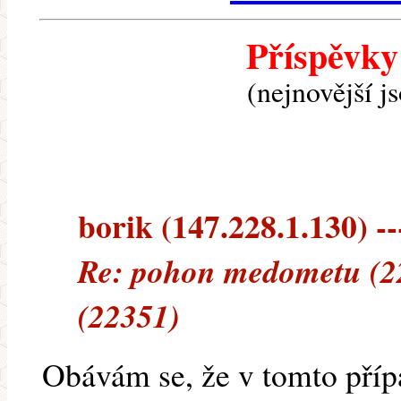
Příspěvky
(nejnovější j
borik (147.228.1.130) --
Re: pohon medometu (22
(22351)
Obávám se, že v tomto pří