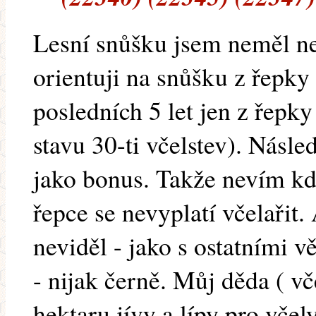
Lesní snůšku jsem neměl ne
orientuji na snůšku z řepk
posledních 5 let jen z řepk
stavu 30-ti včelstev). Násl
jako bonus. Takže nevím kde 
řepce se nevyplatí včelařit.
neviděl - jako s ostatními v
- nijak černě. Můj děda ( vč
hektaru jívy a lípy pro vče