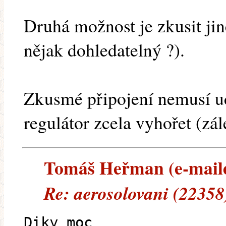
Druhá možnost je zkusit jin
nějak dohledatelný ?).
Zkusmé připojení nemusí ud
regulátor zcela vyhořet (zál
Tomáš Heřman (e-mailem
Re: aerosolovani (22358
Diky moc