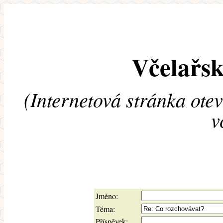
Včelařsk
(Internetová stránka ote
v
Jméno:
Téma:
Příspěvek: