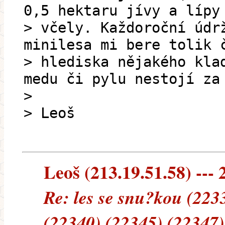
0,5 hektaru jívy a lípy
> včely. Každoroční údr
minilesa mi bere tolik 
> hlediska nějakého kla
medu či pylu nestojí za
>
> Leoš
Leoš (213.19.51.58) --- 
Re: les se snu?kou (223
(22340) (22345) (22347)