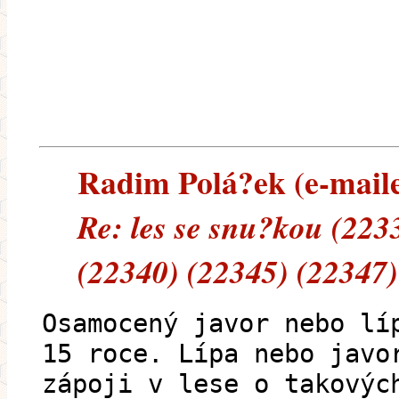
Radim Polá?ek (e-mailem
Re: les se snu?kou (223
(22340) (22345) (22347)
Osamocený javor nebo lí
15 roce. Lípa nebo javo
zápoji v lese o takovýc