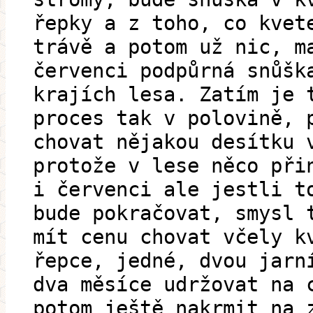
řepky a z toho, co kvet
trávě a potom už nic, m
červenci podpůrná snůšk
krajích lesa. Zatím je 
proces tak v polovině, 
chovat nějakou desítku 
protože v lese něco při
i červenci ale jestli t
bude pokračovat, smysl 
mít cenu chovat včely k
řepce, jedné, dvou jarn
dva měsíce udržovat na 
potom ještě nakrmit na 