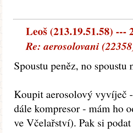
Leoš (213.19.51.58) --- 
Re: aerosolovani (22358
Spoustu peněz, no spoustu n
Koupit aerosolový vyvíječ -
dále kompresor - mám ho od
ve Včelařství). Pak si podat