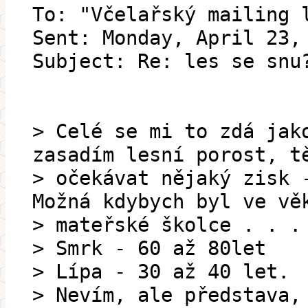
To: "Včelařský mailing 
Sent: Monday, April 23,
Subject: Re: les se snu
> Celé se mi to zdá jak
zasadím lesní porost, t
> očekávat nějaký zisk 
Možná kdybych byl ve vě
> mateřské školce . . .
> Smrk - 60 až 80let
> Lípa - 30 až 40 let.
> Nevím, ale představa,