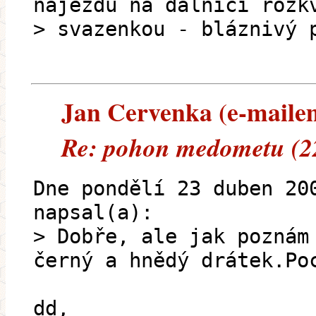
nájezdu na dálnici rozk
> svazenkou - bláznivý 
Jan Cervenka (e-mailem)
Re: pohon medometu (22
Dne pondělí 23 duben 20
napsal(a):
> Dobře, ale jak poznám
černý a hnědý drátek.Po
dd,