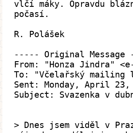
vlčí máky. Opravdu bláz
počasí.
R. Polášek
----- Original Message 
From: "Honza Jindra" <e
To: "Včelařský mailing 
Sent: Monday, April 23,
Subject: Svazenka v dub
> Dnes jsem viděl v Pra