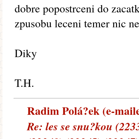
dobre popostrceni do zacat
zpusobu leceni temer nic n
Diky
T.H.
Radim Polá?ek (e-mailem
Re: les se snu?kou (223