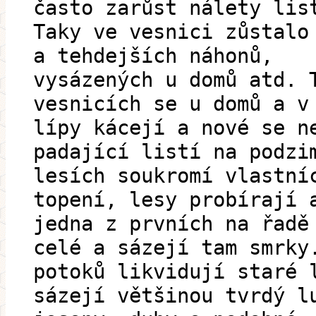
často zarůst nálety lis
Taky ve vesnici zůstalo
a tehdejších náhonů,
vysázených u domů atd. 
vesnicích se u domů a v
lípy kácejí a nové se n
padající listí na podzi
lesích soukromí vlastní
topení, lesy probírají 
jedna z prvních na řadě
celé a sázejí tam smrky
potoků likvidují staré 
sázejí většinou tvrdý l