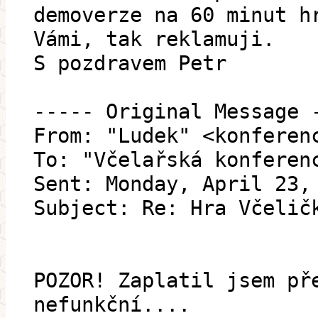
demoverze na 60 minut h
Vámi, tak reklamuji.
S pozdravem Petr
----- Original Message 
From: "Ludek" <konferen
To: "Včelařská konferen
Sent: Monday, April 23,
Subject: Re: Hra Včelič
POZOR! Zaplatil jsem př
nefunkční....