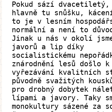
Pokud sází dvacetiletý,
hlavně tu snůšku, kácen
to je v lesním hospodář
normální a není to důvo
Jinak u nás v okolí jsm
javorů a lip díky
socialistickému nepořád
znárodnění lesů došlo k
vyřezávání kvalitních s
původně svažitých kousk
pro drobný dobytek nále
lípami a javory. Taky s
monokultury sázené za s