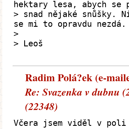
hektary lesa, abych se 
> snad nějaké snůšky. N
se mi to opravdu nezdá.
>
> Leoš
Radim Polá?ek (e-mailem
Re: Svazenka v dubnu (
(22348)
Včera jsem viděl v poli