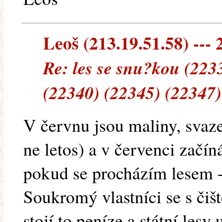
Leoš (213.19.51.58) --- 
Re: les se snu?kou (223
(22340) (22345) (22347)
V červnu jsou maliny, svaz
ne letos) a v červenci začí
pokud se procházím lesem - 
Soukromý vlastníci se s čiš
stojí to peníze a státní lesy