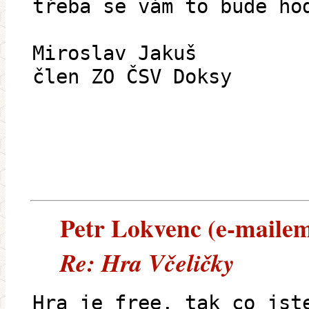
třeba se vám to bude ho
Miroslav Jakuš
člen ZO ČSV Doksy
Petr Lokvenc (e-mailem)
Re: Hra Včeličky
Hra je free, tak co jst