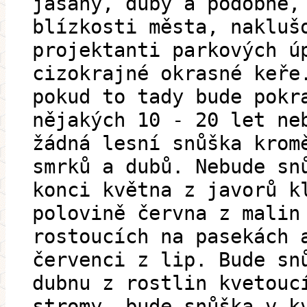
jasany, duby a podobné,
blízkosti města, nakluš
projektanti parkových ú
cizokrajné okrasné keře
pokud to tady bude pokr
nějakých 10 - 20 let ne
žádná lesní snůška krom
smrků a dubů. Nebude sn
konci května z javorů k
polovině června z malin
rostoucích na pasekách 
červenci z lip. Bude sn
dubnu z rostlin kvetouc
stromy, bude snůška v k