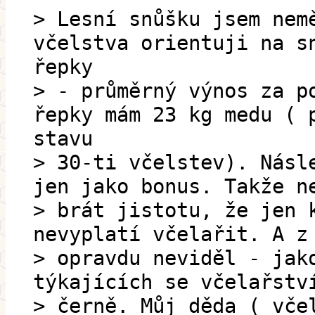
> Lesní snůšku jsem nem
včelstva orientuji na s
řepky
> - průměrný výnos za p
řepky mám 23 kg medu ( 
stavu
> 30-ti včelstev). Násl
jen jako bonus. Takže n
> brát jistotu, že jen 
nevyplatí včelařit. A z
> opravdu neviděl - jak
týkajících se včelařstv
> černě. Můj děda ( vče