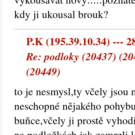
kdy ji ukousal brouk?
P.K (195.39.10.34) --- 2
Re: podloky (20437) (20
(20449)
to je nesmysl,ty včely jsou
neschopné nějakého pohybu 
buňce,včely ji prostě vyhod
na podložkách jak zamrzli lo