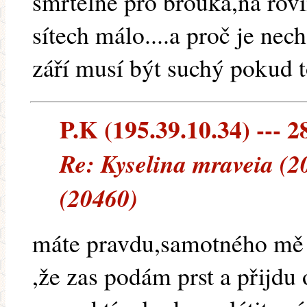
smrtelné pro brouka,na rov
sítech málo....a proč je nec
září musí být suchý pokud t
P.K (195.39.10.34) --- 2
Re: Kyselina mraveia (2
(20460)
máte pravdu,samotného mě t
,že zas podám prst a přijdu 