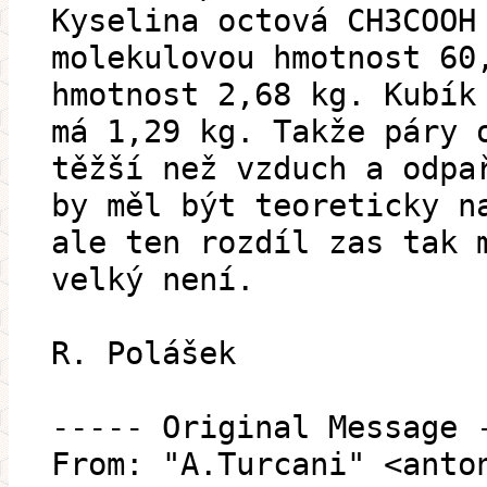
Kyselina octová CH3COOH
molekulovou hmotnost 60
hmotnost 2,68 kg. Kubík
má 1,29 kg. Takže páry 
těžší než vzduch a odpa
by měl být teoreticky n
ale ten rozdíl zas tak 
velký není.
R. Polášek
----- Original Message 
From: "A.Turcani" <anto