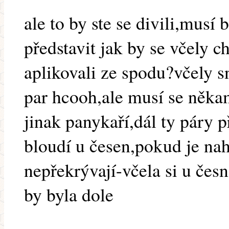
ale to by ste se divili,musí
představit jak by se včely ch
aplikovali ze spodu?včely 
par hcooh,ale musí se něka
jinak panykaří,dál ty páry p
bloudí u česen,pokud je na
nepřekrývají-včela si u čes
by byla dole