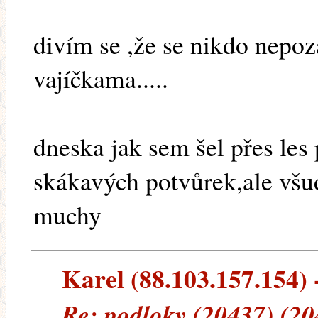
divím se ,že se nikdo nepoz
vajíčkama.....
dneska jak sem šel přes les 
skákavých potvůrek,ale všud
muchy
Karel (88.103.157.154) -
Re: podloky (20437) (20