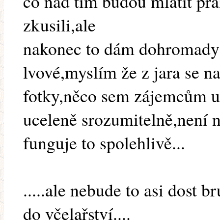
co nad tím budou mlátit prá
zkusili,ale
nakonec to dám dohromady
lvové,myslím že z jara se n
fotky,něco sem zájemcům už 
uceleně srozumitelně,není 
funguje to spolehlivě...
.....ale nebude to asi dost b
do včelařství....