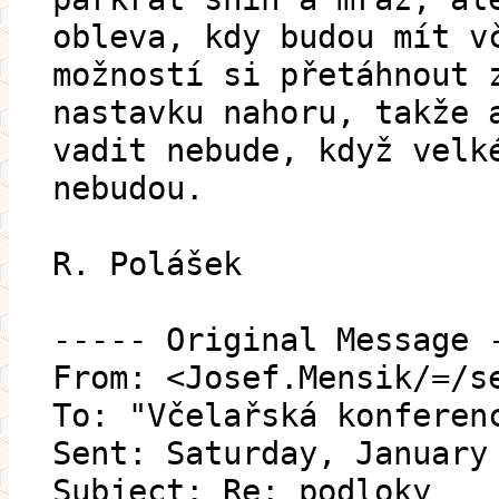
obleva, kdy budou mít v
možností si přetáhnout 
nastavku nahoru, takže 
vadit nebude, když velk
nebudou.
R. Polášek
----- Original Message 
From: <Josef.Mensik/=/s
To: "Včelařská konferen
Sent: Saturday, January
Subject: Re: podloky