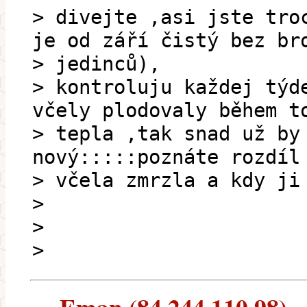
> divejte ,asi jste tro
je od září čistý bez br
> jedinců),
> kontroluju každej týd
včely plodovaly během t
> tepla ,tak snad už by
nový:::::poznáte rozdíl
> včela zmrzla a kdy ji
>
>
>