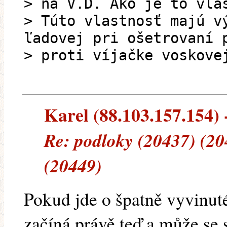
> na V.D. Ako je to vla
> Túto vlastnosť majú v
ľadovej pri ošetrovaní 
> proti víjačke voskove
Karel (88.103.157.154) -
Re: podloky (20437) (20
(20449)
Pokud jde o špatně vyvinuté
začíná právě teď a může se s