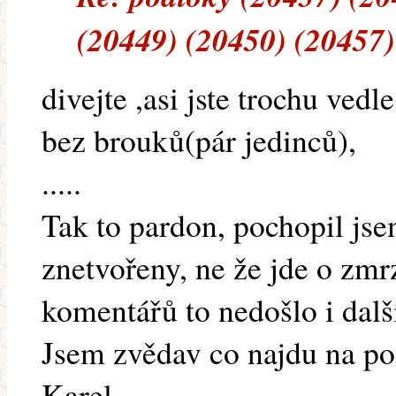
(20449) (20450) (20457)
divejte ,asi jste trochu vedle
bez brouků(pár jedinců),
.....
Tak to pardon, pochopil jsem
znetvořeny, ne že jde o zmr
komentářů to nedošlo i dalš
Jsem zvědav co najdu na po
Karel