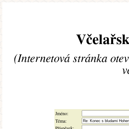
Včelařsk
(Internetová stránka ote
v
Jméno:
Téma:
Příspěvek: