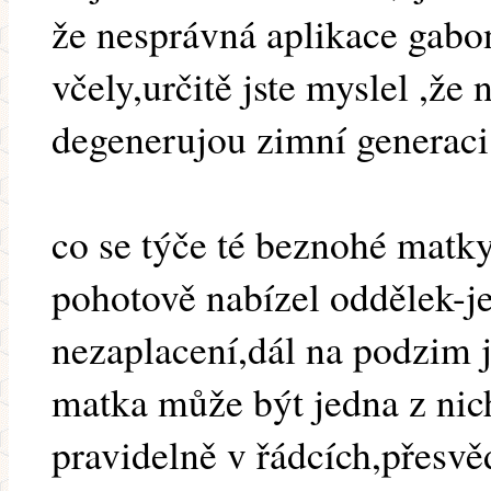
že nesprávná aplikace gabo
včely,určitě jste myslel ,že 
degenerujou zimní generaci,
co se týče té beznohé matk
pohotově nabízel oddělek-je
nezaplacení,dál na podzim j
matka může být jedna z nich
pravidelně v řádcích,přesvě