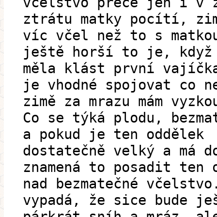
včelstvo přece jen i v 
ztrátu matky pocítí, zi
víc včel než to s matko
ještě horší to je, když
měla klást první vajíčk
je vhodné spojovat co n
zimě za mrazu mám vyzko
Co se týká plodu, bezma
a pokud je ten oddělek
dostatečně velký a má d
znamená to posadit ten 
nad bezmatečné včelstvo
vypadá, že sice bude je
párkrát sníh a mráz, al