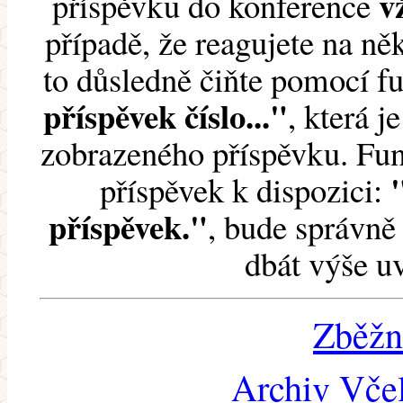
v
příspěvku do konference
případě, že reagujete na něk
to důsledně čiňte pomocí 
příspěvek číslo..."
, která j
zobrazeného příspěvku. Fun
příspěvek k dispozici:
příspěvek."
, bude správně 
dbát výše u
Zběžn
Archiv Včel