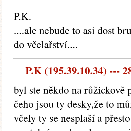
P.K.
....ale nebude to asi dost br
do včelařství....
P.K (195.39.10.34) --- 2
byl ste někdo na růžickově
čeho jsou ty desky,že to m
včely ty se nesplaší a přest