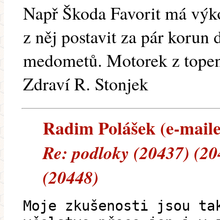
Např Škoda Favorit má výko
z něj postavit za pár korun
medometů. Motorek z topen
Zdraví R. Stonjek
Radim Polášek (e-mailem
Re: podloky (20437) (20
(20448)
Moje zkušenosti jsou ta