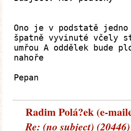
Ono je v podstatě jedno
špatně vyvinuté včely s
umřou A oddělek bude pl
nahoře
Pepan
Radim Polá?ek (e-mailem
Re: (no subject) (20446)