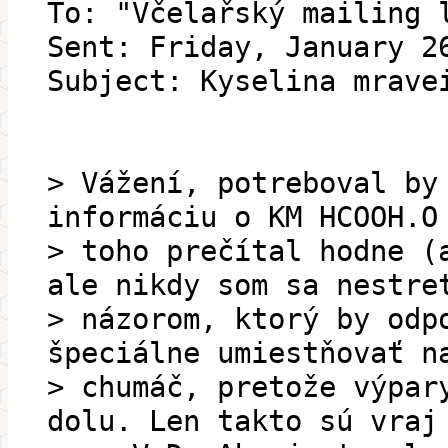
To: "Včelařský mailing 
Sent: Friday, January 2
Subject: Kyselina mrave
> Vážení, potreboval by
informáciu o KM HCOOH.O
> toho prečítal hodne (
ale nikdy som sa nestre
> názorom, ktorý by odp
špeciálne umiestňovať n
> chumáč, pretože výpar
dolu. Len takto sú vraj