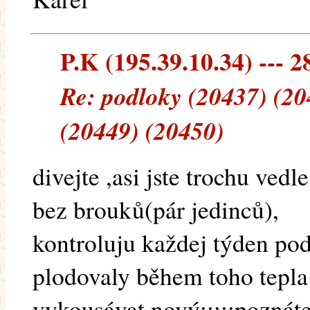
P.K (195.39.10.34) --- 2
Re: podloky (20437) (20
(20449) (20450)
divejte ,asi jste trochu vedle
bez brouků(pár jedinců),
kontroluju každej týden podl
plodovaly během toho tepla 
vykousávat nový:::::poznáte