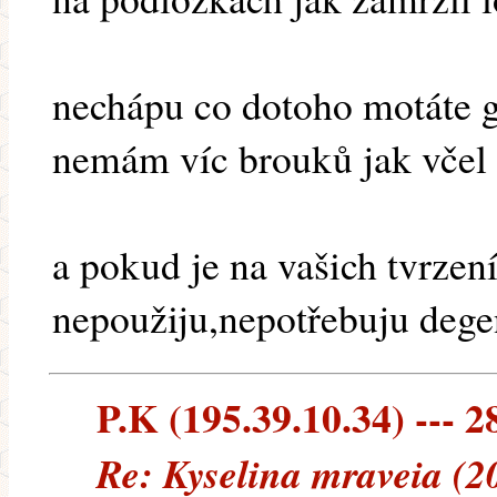
nechápu co dotoho motáte 
nemám víc brouků jak včel
a pokud je na vašich tvrzen
nepoužiju,nepotřebuju dege
P.K (195.39.10.34) --- 2
Re: Kyselina mraveia (2