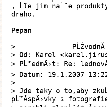
, Ĺľe jim naĹˇe produkty
draho.
Pepan
> ------------ PĹŻvodnĂ­
> Od: Karel <karel.jiru
> PĹ™edmÄ›t: Re: lednovĂ 
> Datum: 19.1.2007 13:2
> ---------------------
> Jde taky o to,aby zkuĹ
pĹ™Ă­spÄ›vky s fotografi