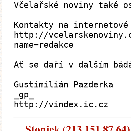
Včelařské noviny také o
Kontakty na internetové
http://vcelarskenoviny.
name=redakce
Ať se daří v dalším bád
Gustimilián Pazderka
_gp_
http://vindex.ic.cz
Stonjek (213.151.87.64) 