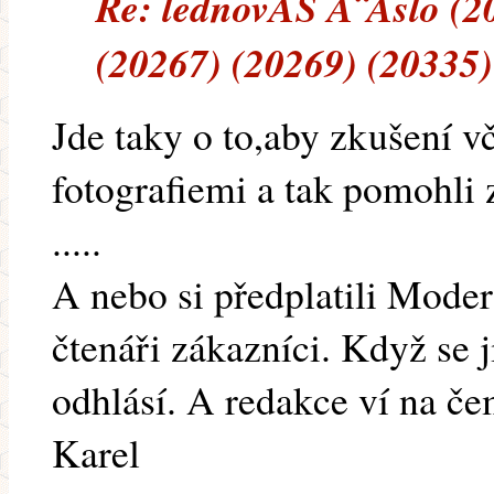
Re: lednovĂŠ Ă¨Ă­slo (2
(20267) (20269) (20335)
Jde taky o to,aby zkušení vč
fotografiemi a tak pomohli 
.....
A nebo si předplatili Moder
čtenáři zákazníci. Když se j
odhlásí. A redakce ví na čem
Karel