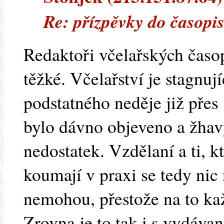
Re: přízpěvky do časopis
Redaktoři včelařských časop
těžké. Včelařství je stagnuj
podstatného neděje již přes 
bylo dávno objeveno a žhav
nedostatek. Vzdělaní a ti, k
koumají v praxi se tedy nic
nemohou, přestože na to kaž
Zrovna je to tak i s vydávan