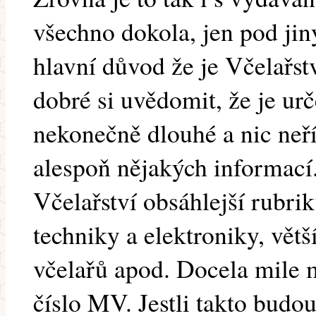
všechno dokola, jen pod jin
hlavní důvod že je Včelařstv
dobré si uvědomit, že je urč
nekonečně dlouhé a nic neří
alespoň nějakých informací.
Včelařství obsáhlejší rubri
techniky a elektroniky, vět
včelařů apod. Docela mile 
číslo MV. Jestli takto budo