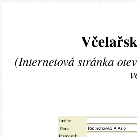
Včelařsk
(Internetová stránka ote
v
Jméno:
Téma:
Příspěvek: