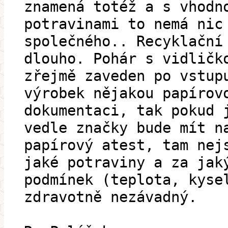
znamená totéž a s vhodn
potravinami to nemá nic
společného.. Recyklační
dlouho. Pohár s vidličk
zřejmě zaveden po vstup
výrobek nějakou papírov
dokumentaci, tak pokud 
vedle značky bude mít n
papírový atest, tam nej
jaké potraviny a za jak
podmínek (teplota, kyse
zdravotně nezávadný.