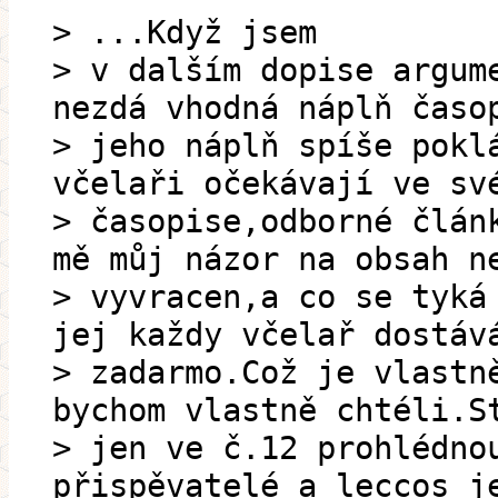
> ...Když jsem
> v dalším dopise argum
nezdá vhodná náplň časo
> jeho náplň spíše pokl
včelaři očekávají ve sv
> časopise,odborné člán
mě můj názor na obsah n
> vyvracen,a co se tyká
jej každy včelař dostáv
> zadarmo.Což je vlastn
bychom vlastně chtéli.S
> jen ve č.12 prohlédno
přispěvatelé a leccos j