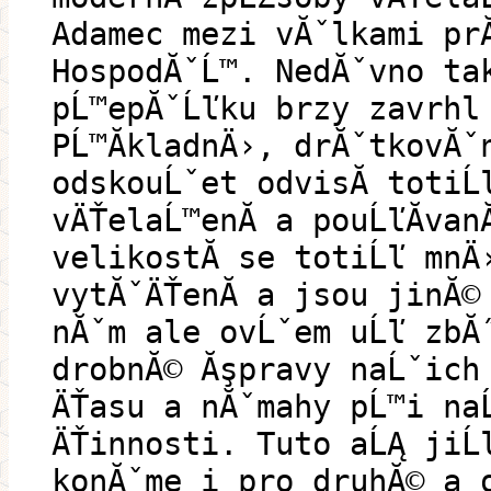
Adamec mezi vĂˇlkami pr
HospodĂˇĹ™. NedĂˇvno tak
pĹ™epĂˇĹľku brzy zavrhl
PĹ™Ă­kladnÄ›, drĂˇtkovĂˇn
odskouĹˇet odvisĂ­ totiĹ
vÄŤelaĹ™enĂ­ a pouĹľĂ­va
velikostĂ­ se totiĹľ mnÄ
vytĂˇÄŤenĂ­ a jsou jinĂ©
nĂˇm ale ovĹˇem uĹľ zbĂ
drobnĂ© Ăşpravy naĹˇich 
ÄŤasu a nĂˇmahy pĹ™i naĹ
ÄŤinnosti. Tuto aĹĄ jiĹ
konĂˇme i pro druhĂ© a o