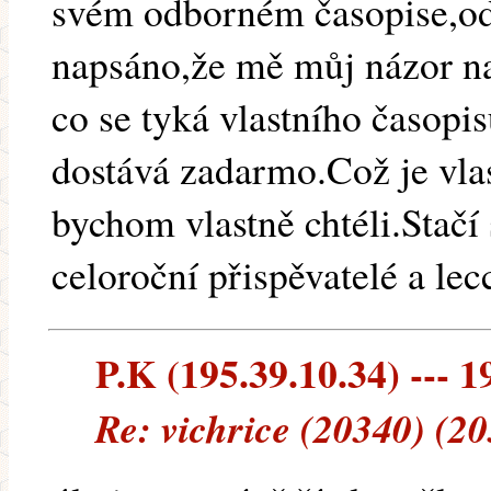
svém odborném časopise,od
napsáno,že mě můj názor n
co se tyká vlastního časopis
dostává zadarmo.Což je vla
bychom vlastně chtéli.Stačí 
celoroční přispěvatelé a lec
P.K (195.39.10.34) --- 1
Re: vichrice (20340) (2