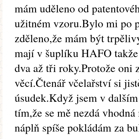
mám uděleno od patentovéh
užitném vzoru.Bylo mi po p
zděleno,že mám být trpěliv
mají v šuplíku HAFO takže 
dva až tři roky.Protože oni 
věcí.Čtenář včelařství si ji
úsudek.Když jsem v dalším
tím,že se mě nezdá vhodná 
náplň spíše pokládám za bul