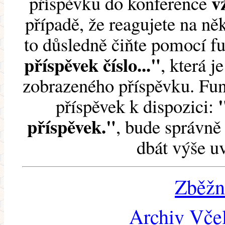
v
příspěvku do konference
případě, že reagujete na něk
to důsledně čiňte pomocí 
příspěvek číslo..."
, která j
zobrazeného příspěvku. Fun
příspěvek k dispozici:
příspěvek."
, bude správně 
dbát výše u
Zběžn
Archiv Včel