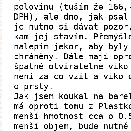
polovinu (tuším že 166,
DPH), ale dno, jak psal
je nutno si dávat pozor
kam jej stavím. Přemýšl
nalepím jekor, aby byly
chráněny. Dále mají opr
špatně otvíratelné víko
není za co vzít a víko 
o prsty.
Jak jsem koukal na bare
má oproti tomu z Plastk
menší hmotnost cca o 0.
menší objem, bude nutně