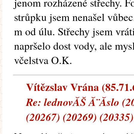
jenom rozházené střechy. F
strůpku jsem nenašel vůbec.
m od úlu. Střechy jsem vráti
napršelo dost vody, ale mys
včelstva O.K.
Vítězslav Vrána (85.71.6
Re: lednovĂŠ Ă¨Ă­slo (2
(20267) (20269) (20335)