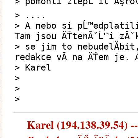
> pomohli zlepĹˇit Ăşrov
> ....
> A nebo si pĹ™edplatili
Tam jsou ÄŤtenĂˇĹ™i zĂˇk
> se jim to nebudelĂ­bit
redakce vĂ­ na ÄŤem je. 
> Karel
>
>
>
Karel (194.138.39.54) --