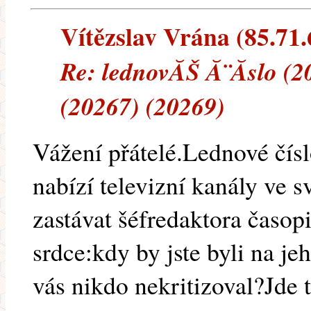
Vítězslav Vrána (85.71.6
Re: lednovĂŠ Ă¨Ă­slo (2
(20267) (20269)
Vážení přátelé.Lednové čísl
nabízí televizní kanály ve 
zastávat šéfredaktora časop
srdce:kdy by jste byli na jeh
vás nikdo nekritizoval?Jde 