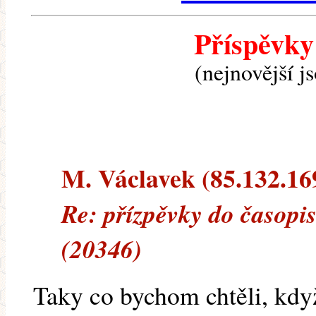
Příspěvky
(nejnovější j
M. Václavek (85.132.169.
Re: přízpěvky do časopis
(20346)
Taky co bychom chtěli, když