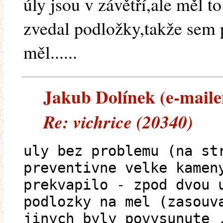
úly jsou v závětří,ale měl t
zvedal podložky,takže sem p
měl......
Jakub Dolínek (e-mailem
Re: vichrice (20340)
uly bez problemu (na st
preventivne velke kamen
prekvapilo - zpod dvou 
podlozky na mel (zasouv
jinych byly povysunute 