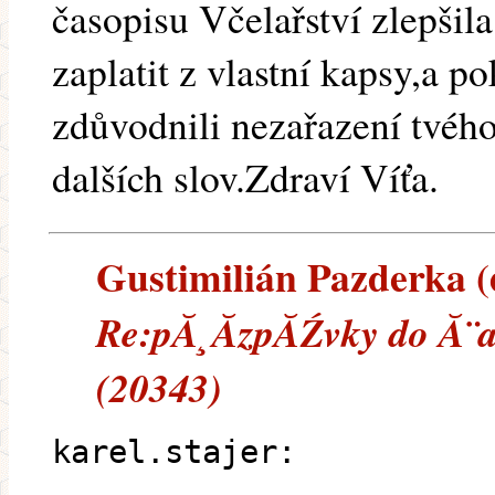
časopisu Včelařství zlepšil
zaplatit z vlastní kapsy,a p
zdůvodnili nezařazení tvéh
dalších slov.Zdraví Víťa.
Gustimilián Pazderka (e
Re:pĂ¸Ă­zpĂŹvky do Ă¨a
(20343)
karel.stajer: