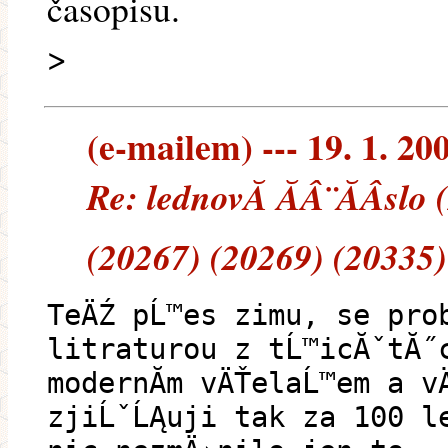
časopisu.
>
(e-mailem) --- 19. 1. 20
Re: lednovĂ ĂÂ¨ĂÂ­slo
(20267) (20269) (20335)
TeÄŹ pĹ™es zimu, se prob
litraturou z tĹ™icĂˇtĂ˝
modernĂ­m vÄŤelaĹ™em a v
zjiĹˇĹĄuji tak za 100 l