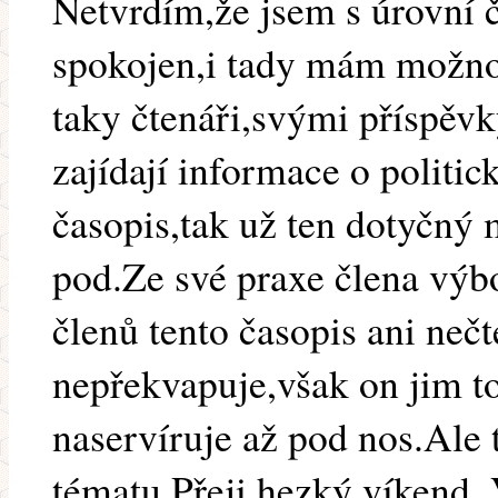
Netvrdím,že jsem s úrovní 
spokojen,i tady mám možnos
taky čtenáři,svými příspěv
zajídají informace o politi
časopis,tak už ten dotyčný m
pod.Ze své praxe člena výb
členů tento časopis ani neč
nepřekvapuje,však on jim t
naservíruje až pod nos.Ale 
tématu.Přeji hezký víkend. 