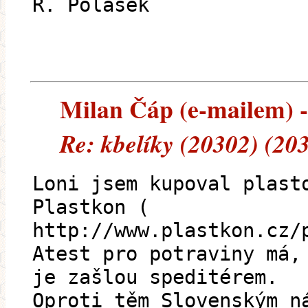
R. Polášek
Milan Čáp (e-mailem) --
Re: kbelíky (20302) (20
Loni jsem kupoval plast
Plastkon (
http://www.plastkon.cz/
Atest pro potraviny má,
je zašlou speditérem.
Oproti těm Slovenským n