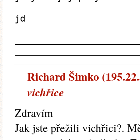
jd
_______________________
_______________________
Richard Šimko (195.22.3
vichřice
Zdravím
Jak jste přežili vichřici?. 