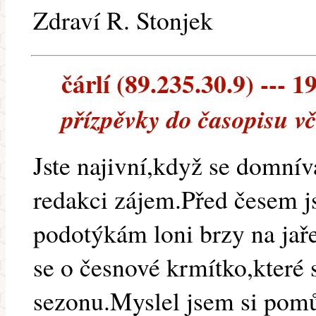
Zdraví R. Stonjek
čárlí (89.235.30.9) --- 1
přízpěvky do časopisu vč
Jste najivní,když se domnív
redakci zájem.Před česem j
podotýkám loni brzy na jaře
se o česnové krmítko,které 
sezonu.Myslel jsem si pom