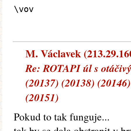
\vov
M. Václavek (213.29.160.
Re: ROTAPI úl s otáčiv
(20137) (20138) (20146)
(20151)
Pokud to tak funguje...
tak by se dala obstranit v b