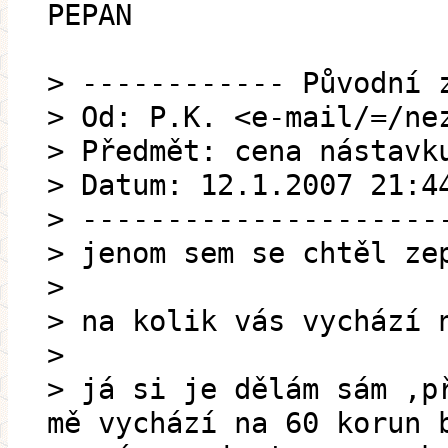
PEPAN
> ------------ Původní 
> Od: P.K. <e-mail/=/ne
> Předmět: cena nástavk
> Datum: 12.1.2007 21:4
> ---------------------
> jenom sem se chtěl ze
>
> na kolik vás vychází 
>
> já si je dělám sám ,p
mě vychází na 60 korun 