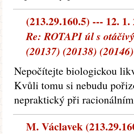
(213.29.160.5) --- 12. 1.
Re: ROTAPI úl s otáčiv
(20137) (20138) (20146)
Nepočítejte biologickou likv
Kvůli tomu si nebudu pořizo
nepraktický při racionálním
M. Václavek (213.29.160.