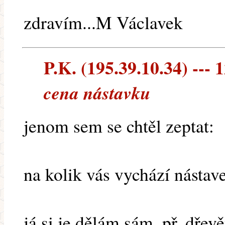
zdravím...M Václavek
P.K. (195.39.10.34) --- 1
cena nástavku
jenom sem se chtěl zeptat:
na kolik vás vychází nástav
já si je dělám sám ,př. dř