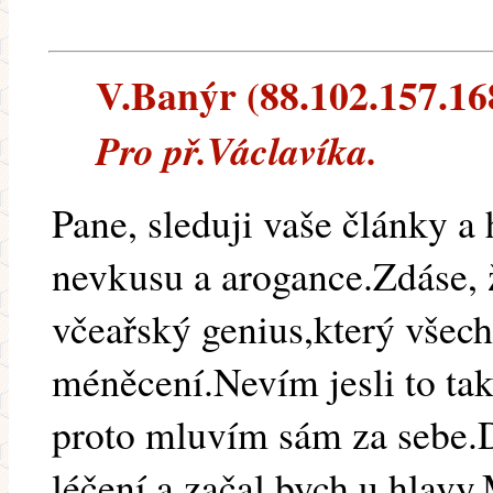
V.Banýr (88.102.157.168
Pro př.Václavíka.
Pane, sleduji vaše články a
nevkusu a arogance.Zdáse, 
včeařský genius,který všechn
méněcení.Nevím jesli to tak
proto mluvím sám za sebe.
léčení a začal bych u hlavy