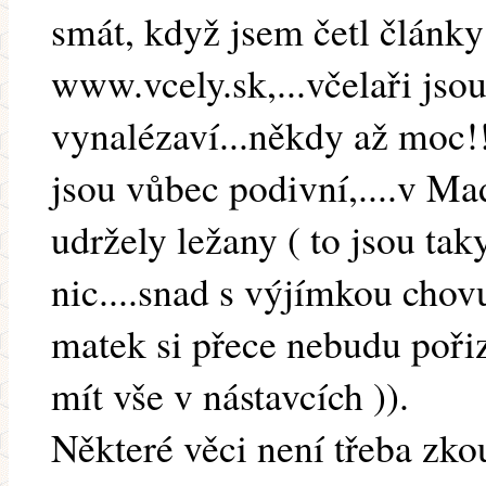
smát, když jsem četl článk
www.vcely.sk,...včelaři jso
vynalézaví...někdy až moc!!
jsou vůbec podivní,....v M
udržely ležany ( to jsou ta
nic....snad s výjímkou chov
matek si přece nebudu pořizo
mít vše v nástavcích )).
Některé věci není třeba zko