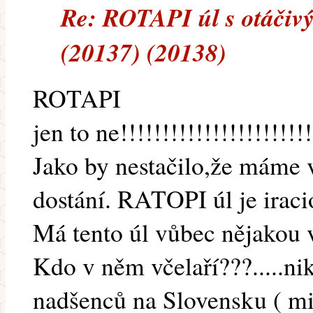
Re: ROTAPI úl s otáčiv
(20137) (20138)
ROTAPI
jen to ne!!!!!!!!!!!!!!!!!!!!!!!
Jako by nestačilo,že máme 
dostání. RATOPI úl je iraci
Má tento úl vůbec nějakou
Kdo v něm včelaří???.....nik
nadšenců na Slovensku ( m