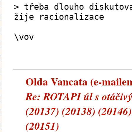
> třeba dlouho diskutov
žije racionalizace
\vov
Olda Vancata (e-mailem)
Re: ROTAPI úl s otáčiv
(20137) (20138) (20146)
(20151)