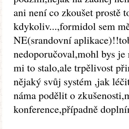
ani není co zkoušet prostě t
kdykoliv...,formidol sem m
NE(srandovní aplikace)!!to
nedoporučoval,mohl bys je ro
mi to stalo,ale trpělivost p
nějaký svůj systém ,jak léči
náma podělit o zkušenosti,m
konference,případně dopln