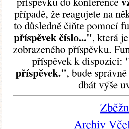
v
příspěvku do konference
případě, že reagujete na něk
to důsledně čiňte pomocí 
příspěvek číslo..."
, která j
zobrazeného příspěvku. Fun
příspěvek k dispozici:
příspěvek."
, bude správně 
dbát výše u
Zběžn
Archiv Včel