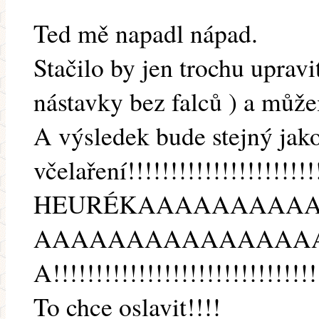
Ted mě napadl nápad.
Stačilo by jen trochu uprav
nástavky bez falců ) a můž
A výsledek bude stejný ja
včelaření!!!!!!!!!!!!!!!!!!!!!!
HEURÉKAAAAAAAAA
AAAAAAAAAAAAAAA
A!!!!!!!!!!!!!!!!!!!!!!!!!!!!!!!
To chce oslavit!!!!