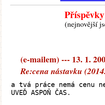
Příspěvky
(nejnovější j
(e-mailem) --- 13. 1. 20
Re:cena nástavku (2014
a tvá práce nemá cenu n
UVEĎ ASPOŇ ČAS.