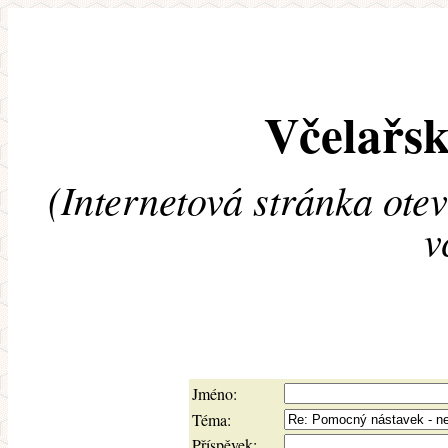
Včelařsk
(Internetová stránka ote
v
Jméno:
Téma:
Příspěvek: