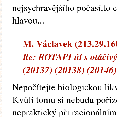
nejsychravějšího počasí,to c
hlavou...
M. Václavek (213.29.160.
Re: ROTAPI úl s otáčiv
(20137) (20138) (20146)
Nepočítejte biologickou likv
Kvůli tomu si nebudu pořizo
nepraktický při racionálním