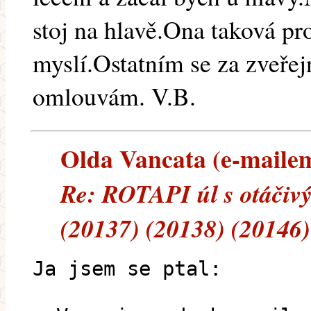
stoj na hlavě.Ona taková pr
myslí.Ostatním se za zveře
omlouvám. V.B.
Olda Vancata (e-mailem)
Re: ROTAPI úl s otáčiv
(20137) (20138) (20146)
Ja jsem se ptal: