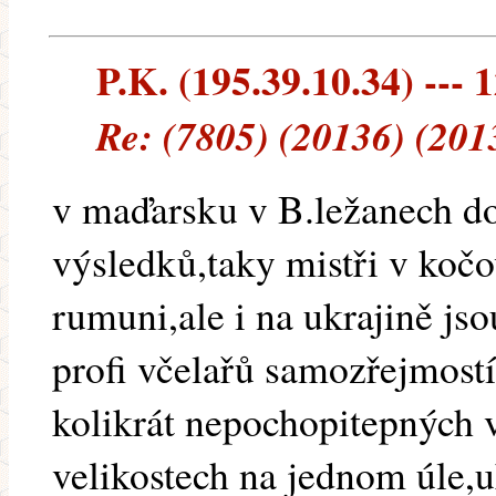
P.K. (195.39.10.34) --- 1
Re: (7805) (20136) (201
v maďarsku v B.ležanech do
výsledků,taky mistři v kočo
rumuni,ale i na ukrajině jso
profi včelařů samozřejmostí
kolikrát nepochopitepných 
velikostech na jednom úle,uk