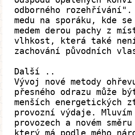
odborného rozehřívání".
medu na sporáku, kde se
medem derou pachy z mís
vlhkost, která také nen
zachování původních vla
Další ..
Vývoj nové metody ohřev
přesného odrazu může bý
menších energetických z
provozní výdaje. Mluvím
provozech a novém směru
který má podle mého nár