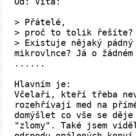
Od: Vita:
> Přátelé,
> proč to tolik řešíte?
> Existuje nějaký pádný
mikrovlnce? Já o žádném
......
Hlavním je:
Včelaři, kteří třeba ne
rozehřívají med na přím
domýšlet co vše se děje
"zlomy". Také jsem vidě
odspodu opálených konví