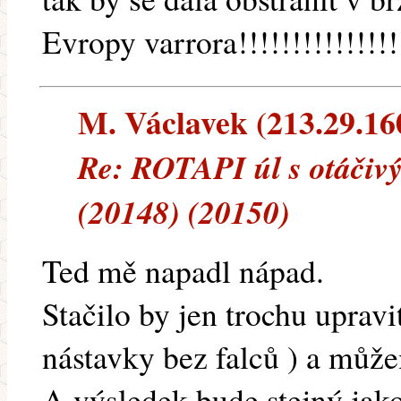
Evropy varrora!!!!!!!!!!!!!!!
M. Václavek (213.29.160.
Re: ROTAPI úl s otáčivý
(20148) (20150)
Ted mě napadl nápad.
Stačilo by jen trochu uprav
nástavky bez falců ) a můž
A výsledek bude stejný ja