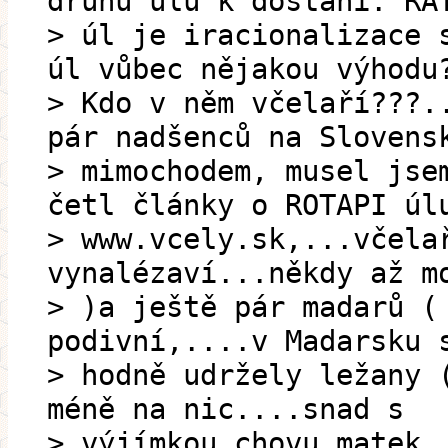
druhů úlů k dostání. RA
> úl je iracionalizace 
úl vůbec nějakou výhodu
> Kdo v něm včelaří???.
pár nadšenců na Slovens
> mimochodem, musel jse
četl články o ROTAPI úl
> www.vcely.sk,...včela
vynalézaví...někdy až m
> )a ještě pár madarů (
podivní,....v Madarsku 
> hodně udržely ležany 
méně na nic....snad s
> výjímkou chovu matek.