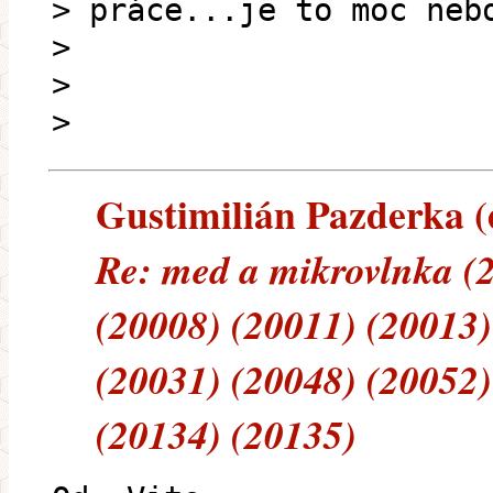
> práce...je to moc neb
>
>
>
Gustimilián Pazderka (e
Re: med a mikrovlnka (
(20008) (20011) (20013)
(20031) (20048) (20052)
(20134) (20135)