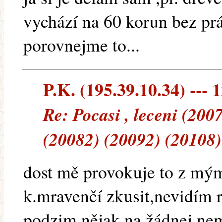
vychází na 60 korun bez pr
porovnejme to...
P.K. (195.39.10.34) --- 1
Re: Pocasi , leceni (200
(20082) (20092) (20108)
dost mě provokuje to z mý
k.mravenčí zkusit,nevidím r
podzim,nějak na žádnej nem