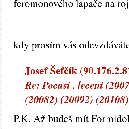
feromonového lapače na roje,
kdy prosím vás odevzdávát
Josef Šefčík (90.176.2.8)
Re: Pocasi , leceni (200
(20082) (20092) (20108)
P.K. Až budeš mít Formidol