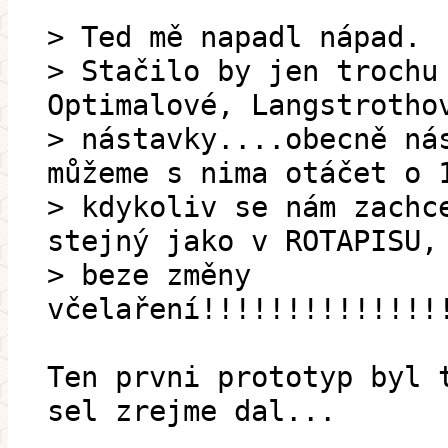
> Ted mě napadl nápad.
> Stačilo by jen trochu
Optimalové, Langstrotho
> nástavky....obecně ná
můžeme s nima otáčet o 
> kdykoliv se nám zachc
stejný jako v ROTAPISU,
> beze změny
včelaření!!!!!!!!!!!!!!
Ten prvni prototyp byl 
sel zrejme dal...