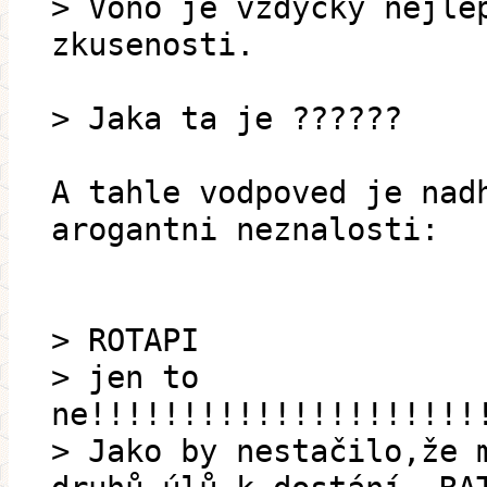
> Vono je vzdycky nejle
zkusenosti.
> Jaka ta je ??????
A tahle vodpoved je nad
arogantni neznalosti:
> ROTAPI
> jen to
ne!!!!!!!!!!!!!!!!!!!!!
> Jako by nestačilo,že 