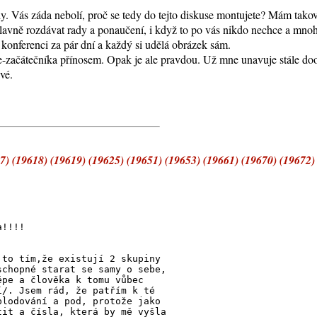
ády. Vás záda nebolí, proč se tedy do tejto diskuse montujete? Mám tako
lavně rozdávat rady a ponaučení, i když to po vás nikdo nechce a mno
t konferenci za pár dní a každý si udělá obrázek sám.
ne-začátečníka přínosem. Opak je ale pravdou. Už mne unavuje stále doo
vé.
 (19618) (19619) (19625) (19651) (19653) (19661) (19670) (19672)
a!!!!
 to tím,že existují 2 skupiny
schopné starat se samy o sebe,
épe a člověka k tomu vůbec
í/. Jsem rád, že patřím k té
plodování a pod, protože jako
tit a čísla, která by mě vyšla