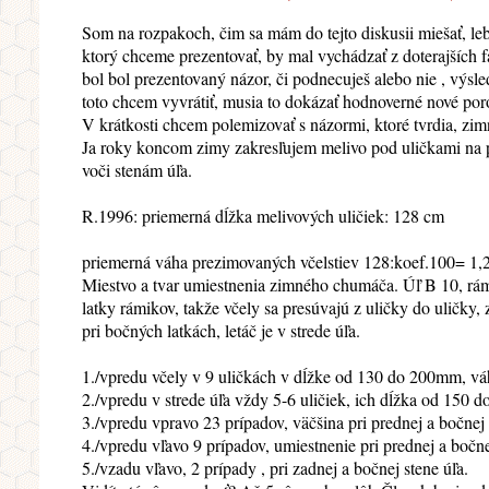
Som na rozpakoch, čim sa mám do tejto diskusii miešať, leb
ktorý chceme prezentovať, by mal vychádzať z doterajších f
bol bol prezentovaný názor, či podnecuješ alebo nie , výsl
toto chcem vyvrátiť, musia to dokázať hodnoverné nové poro
V krátkosti chcem polemizovať s názormi, ktoré tvrdia, zi
Ja roky koncom zimy zakresľujem melivo pod uličkami na p
voči stenám úľa.
R.1996: priemerná dĺžka melivových uličiek: 128 cm
priemerná váha prezimovaných včelstiev 128:koef.100= 1,28
Miestvo a tvar umiestnenia zimného chumáča. Úľ B 10, rá
latky rámikov, takže včely sa presúvajú z uličky do uličky,
pri bočných latkách, letáč je v strede úľa.
1./vpredu včely v 9 uličkách v dĺžke od 130 do 200mm, vá
2./vpredu v strede úľa vždy 5-6 uličiek, ich dĺžka od 150 
3./vpredu vpravo 23 prípadov, väčšina pri prednej a bočnej 
4./vpredu vľavo 9 prípadov, umiestnenie pri prednej a bočne
5./vzadu vľavo, 2 prípady , pri zadnej a bočnej stene úľa.