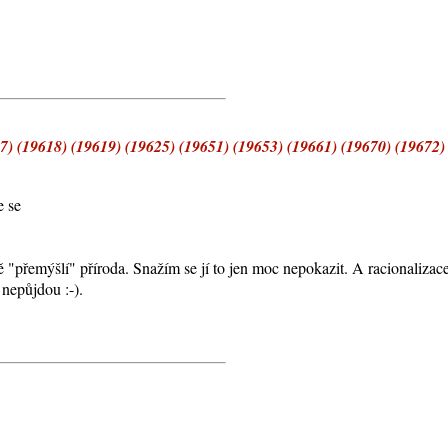
 (19618) (19619) (19625) (19651) (19653) (19661) (19670) (19672)
e se
 "přemýšlí" příroda. Snažím se jí to jen moc nepokazit. A racionalizac
nepůjdou :-).