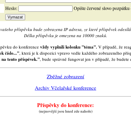
Heslo:
Opište červené slovo pozpátku
vašeho příspěvku bude zobrazena IP adresa, ze které příspěvek odesílá
Délka příspěvku je omezena na 10000 znaků.
vždy vyplnili kolonku "téma".
íspěvku do konference
V případě, že reag
k číslo..."
, která je k dispozici vpravo vedle každého zobrazeného pří
 na tento příspěvek."
, bude správně fungovat jen v případě, že budet
Zběžné zobrazení
Archiv Včelařské konference
Příspěvky do konference:
(nejnovější jsou hned zde nahoře)