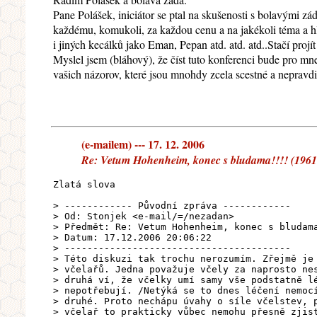
Pane Polášek, iniciátor se ptal na skušenosti s bolavými z
každému, komukoli, za každou cenu a na jakékoli téma a h
i jiných kecálků jako Eman, Pepan atd. atd. atd..Stačí projí
Myslel jsem (bláhový), že číst tuto konferenci bude pro m
vašich názorov, které jsou mnohdy zcela scestné a nepravdi
(e-mailem) --- 17. 12. 2006
Re: Vetum Hohenheim, konec s bludama!!!! (19617)
Zlatá slova
> ------------ Původní zpráva ------------
> Od: Stonjek <e-mail/=/nezadan>
> Předmět: Re: Vetum Hohenheim, konec s bludam
> Datum: 17.12.2006 20:06:22
> ----------------------------------------
> Této diskuzi tak trochu nerozumím. Zřejmě je
> včelařů. Jedna považuje včely za naprosto ne
> druhá ví, že včelky umí samy vše podstatně l
> nepotřebují. /Netýká se to dnes léčení nemoc
> druhé. Proto nechápu úvahy o síle včelstev, 
> včelař to prakticky vůbec nemohu přesně zjis