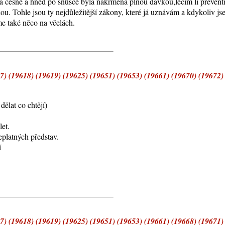
na česně a hned po snůšce byla nakrmena plnou dávkou,léčím li preventi
dou. Tohle jsou ty nejdůležitější zákony, které já uznávám a kdykoliv jse
e také něco na včelách.
) (19618) (19619) (19625) (19651) (19653) (19661) (19670) (19672)
dělat co chtějí)
let.
eplatných představ.
í
) (19618) (19619) (19625) (19651) (19653) (19661) (19668) (19671)