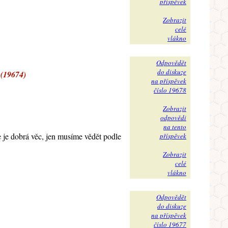
příspěvek
Zobrazit
celé
vlákno
Odpovědět
do diskuze
 (19674)
na příspěvek
číslo 19678
Zobrazit
odpovědi
na tento
e je dobrá věc, jen musíme vědět podle
příspěvek
Zobrazit
celé
vlákno
Odpovědět
do diskuze
na příspěvek
číslo 19677