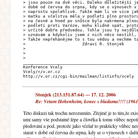
> jsou pouze na dvě věci. Daleko důležitější j
> době od června do srpna, kdy se o výnosech v
> naprosto spolehlivě. Takže mám li ve více ja
> matku a včelstva měla v podletí plno prostor
> na česně a hned po snůšce byla nakrmena plno
> podletí proti Varóze, mohu klidně spát, prot
> určitě dobře předvedou. Tohle jsou ty nejdůl
> uznávám a kdykoliv jsem z nich něco nestihl,
> Takže nepřehánějme to s tou vědou a nechme t
> Zdraví R. Stonje
>
>
>
______________________________________________
Konference Vcely
Vcely/=/v.or.cz
http://v.or.cz/cgi-bin/mailman/listinfo/vcely
Stonjek (213.151.87.64) --- 17. 12. 2006
Re: Vetum Hohenheim, konec s bludama!!!! (19617)
Této diskuzi tak trochu nerozumím. Zřejmě je to tím,že exis
umí samy vše podstatně lépe a člověka k tomu vůbec nepotře
plodování a pod, protože jako včelař to prakticky vůbec nemo
starat v době od června do srpna, kdy se o výnosech v dalš