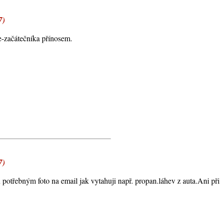
7)
e-začátečníka přínosem.
7)
 potřebným foto na email jak vytahuji např. propan.láhev z auta.Ani při