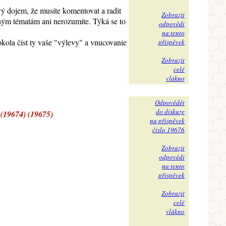
vý dojem, že musíte komentovat a radit
Zobrazit
hým tématám ani nerozumíte. Týká se to
odpovědi
na tento
kola číst ty vaše "výlevy" a vnucovanie
příspěvek
Zobrazit
celé
vlákno
Odpovědět
do diskuze
 (19674) (19675)
na příspěvek
číslo 19676
Zobrazit
odpovědi
na tento
příspěvek
Zobrazit
celé
vlákno