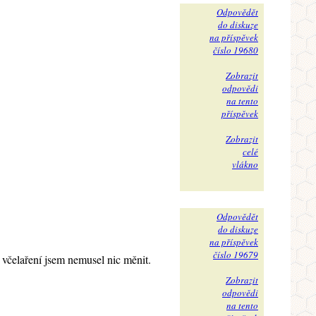
Odpovědět
do diskuze
na příspěvek
číslo 19680
Zobrazit
odpovědi
na tento
příspěvek
Zobrazit
celé
vlákno
Odpovědět
do diskuze
na příspěvek
číslo 19679
 včelaření jsem nemusel nic měnit.
Zobrazit
odpovědi
na tento