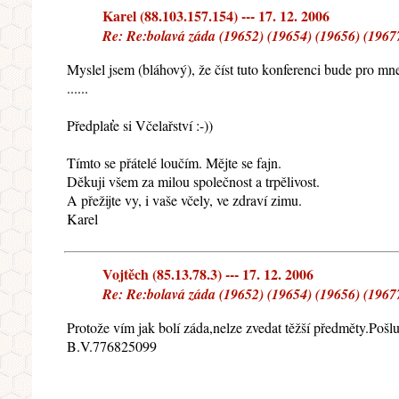
Karel (88.103.157.154) --- 17. 12. 2006
Re: Re:bolavá záda (19652) (19654) (19656) (1967
Myslel jsem (bláhový), že číst tuto konferenci bude pro mn
......
Předplaťe si Včelařství :-))
Tímto se přátelé loučím. Mějte se fajn.
Děkuji všem za milou společnost a trpělivost.
A přežijte vy, i vaše včely, ve zdraví zimu.
Karel
Vojtěch (85.13.78.3) --- 17. 12. 2006
Re: Re:bolavá záda (19652) (19654) (19656) (1967
Protože vím jak bolí záda,nelze zvedat těžší předměty.Pošlu
B.V.776825099