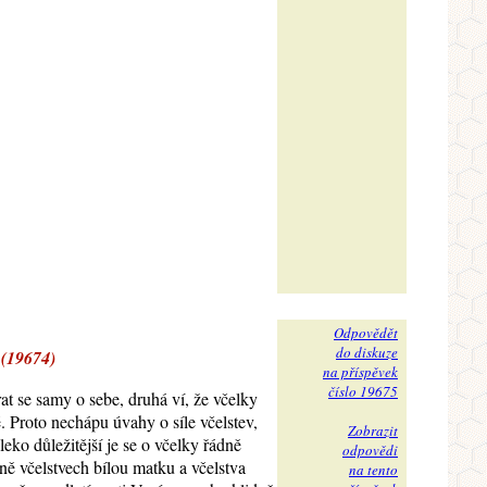
Odpovědět
do diskuze
 (19674)
na příspěvek
číslo 19675
at se samy o sebe, druhá ví, že včelky
. Proto nechápu úvahy o síle včelstev,
Zobrazit
eko důležitější je se o včelky řádně
odpovědi
ně včelstvech bílou matku a včelstva
na tento