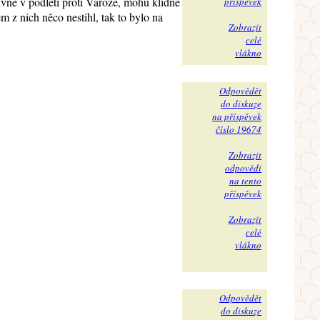
vně v podletí proti Varóze, mohu klidně
příspěvek
m z nich něco nestihl, tak to bylo na
Zobrazit
celé
vlákno
Odpovědět
do diskuze
na příspěvek
číslo 19674
Zobrazit
odpovědi
na tento
příspěvek
Zobrazit
celé
vlákno
Odpovědět
do diskuze