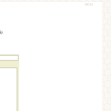
78731
ů)