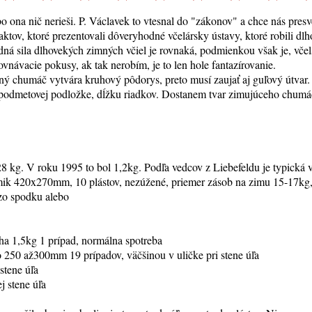
o ona nič nerieši. P. Václavek to vtesnal do "zákonov" a chce nás presv
aktov, ktoré prezentovali dôveryhodné včelársky ústavy, ktoré robili d
edná sila dlhovekých zimných včiel je rovnaká, podmienkou však je, vč
vnávacie pokusy, ak tak nerobím, je to len hole fantazírovanie.
mný chumáč vytvára kruhový pôdorys, preto musí zaujať aj guľový útvar.
odmetovej podložke, dĺžku riadkov. Dostanem tvar zimujúceho chumáča,
 kg. V roku 1995 to bol 1,2kg. Podľa vedcov z Liebefeldu je typická 
mik 420x270mm, 10 plástov, nezúžené, priemer zásob na zimu 15-17kg,
 zo spodku alebo
ha 1,5kg 1 prípad, normálna spotreba
do 250 až300mm 19 prípadov, väčšinou v uličke pri stene úľa
stene úľa
j stene úľa