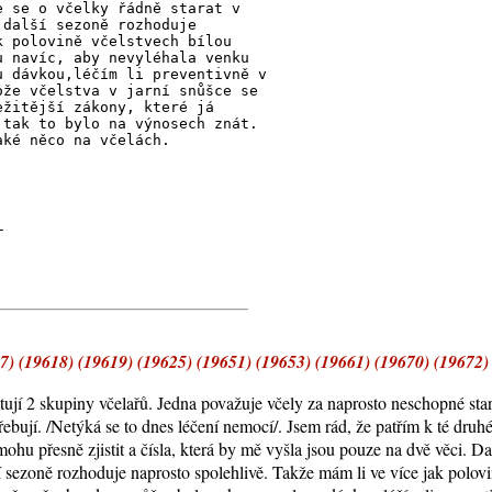
e se o včelky řádně starat v
 další sezoně rozhoduje
k polovině včelstvech bílou
u navíc, aby nevyléhala venku
u dávkou,léčím li preventivně v
ože včelstva v jarní snůšce se
ežitější zákony, které já
 tak to bylo na výnosech znát.
aké něco na včelách.
k
_
 (19618) (19619) (19625) (19651) (19653) (19661) (19670) (19672)
tují 2 skupiny včelařů. Jedna považuje včely za naprosto neschopné star
bují. /Netýká se to dnes léčení nemocí/. Jsem rád, že patřím k té druhé
hu přesně zjistit a čísla, která by mě vyšla jsou pouze na dvě věci. Dal
í sezoně rozhoduje naprosto spolehlivě. Takže mám li ve více jak polovi