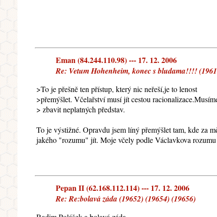
Eman (84.244.110.98) --- 17. 12. 2006
Re: Vetum Hohenheim, konec s bludama!!!! (19617)
>To je přešně ten přístup, který nic neřeší,je to lenost
>přemýšlet. Včelařství musí jít cestou racionalizace.Musím
> zbavit neplatných představ.
To je výstižné. Opravdu jsem líný přemýšlet tam, kde za mě
jakého "rozumu" jít. Moje včely podle Václavkova rozumu 
Pepan II (62.168.112.114) --- 17. 12. 2006
Re: Re:bolavá záda (19652) (19654) (19656)
Radim Polášek a bolavá záda.