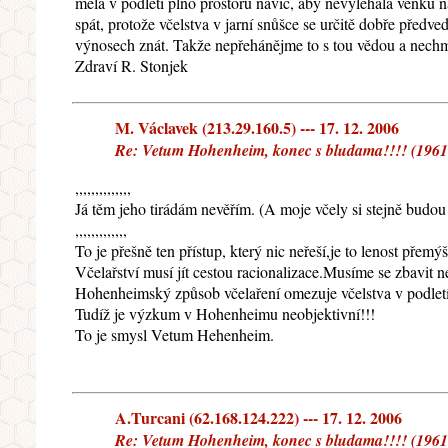
měla v podletí plno prostoru navíc, aby nevyléhala venku 
spát, protože včelstva v jarní snůšce se určitě dobře předve
výnosech znát. Takže nepřehánějme to s tou vědou a nechm
Zdraví R. Stonjek
M. Václavek (213.29.160.5) --- 17. 12. 2006
Re: Vetum Hohenheim, konec s bludama!!!! (19617
,,,,,,,,,,,,,,
Já těm jeho tirádám nevěřím. (A moje včely si stejně budou 
,,,,,,,,,,,,,
To je přešně ten přístup, který nic neřeší,je to lenost přemýš
Včelařství musí jít cestou racionalizace.Musíme se zbavit n
Hohenheimský způsob včelaření omezuje včelstva v podlet
Tudíž je výzkum v Hohenheimu neobjektivní!!!
To je smysl Vetum Hehenheim.
A.Turcani (62.168.124.222) --- 17. 12. 2006
Re: Vetum Hohenheim, konec s bludama!!!! (19617