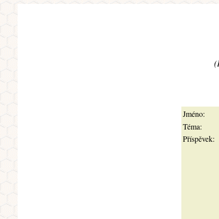
(
Jméno:
Téma:
Příspěvek: