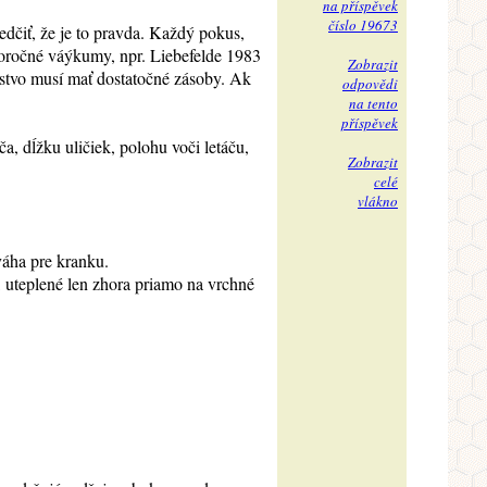
na příspěvek
číslo 19673
edčiť, že je to pravda. Každý pokus,
lhoročné váýkumy, npr. Liebefelde 1983
Zobrazit
elstvo musí mať dostatočné zásoby. Ak
odpovědi
na tento
příspěvek
 dĺžku uličiek, polohu voči letáču,
Zobrazit
celé
vlákno
váha pre kranku.
 uteplené len zhora priamo na vrchné