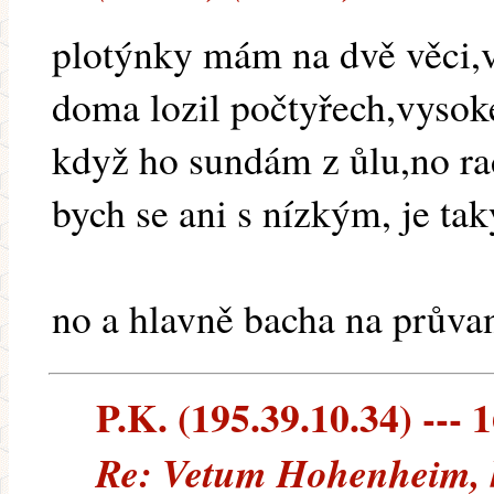
plotýnky mám na dvě věci,v
doma lozil počtyřech,vysok
když ho sundám z ůlu,no ra
bych se ani s nízkým, je tak
no a hlavně bacha na průvan
P.K. (195.39.10.34) --- 
Re: Vetum Hohenheim, 