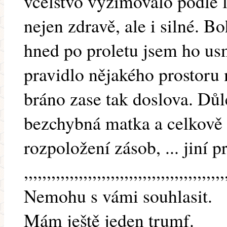
včelstvo vyzimovalo podle l
nejen zdravě, ale i silné. B
hned po proletu jsem ho usm
pravidlo nějakého prostoru
bráno zase tak doslova. Důle
bezchybná matka a celkově 
rozpoložení zásob, ... jiní p
,,,,,,,,,,,,,,,,,,,,,,,,,,,,,,,,,,,,,,,,,,,,
Nemohu s vámi souhlasit.
Mám ještě jeden trumf.