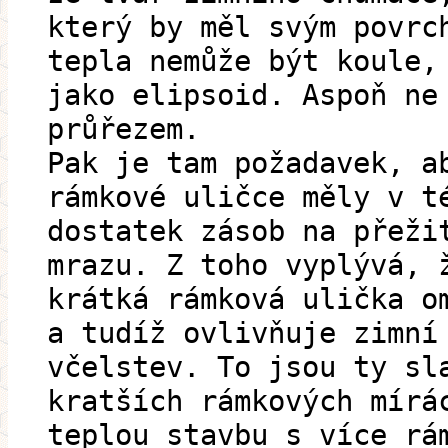
který by měl svým povrc
tepla nemůže být koule,
jako elipsoid. Aspoň ne
průřezem.
Pak je tam požadavek, a
rámkové uličce měly v t
dostatek zásob na přeži
mrazu. Z toho vyplývá, 
krátká rámková ulička o
a tudíž ovlivňuje zimní
včelstev. To jsou ty sl
kratších rámkových mírá
teplou stavbu s více rá