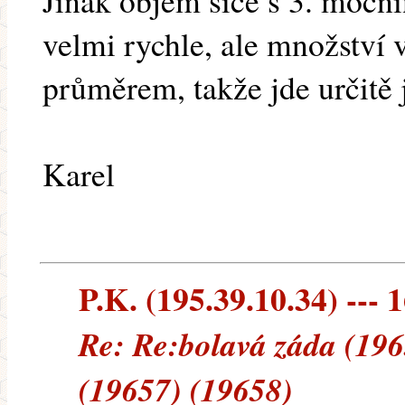
Jinak objem sice s 3. mocn
velmi rychle, ale množství v
průměrem, takže jde určitě 
Karel
P.K. (195.39.10.34) --- 
Re: Re:bolavá záda (196
(19657) (19658)