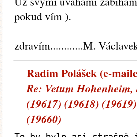
Už svými úvahami zabíhám
pokud vím ).
zdravím............M. Václave
Radim Polášek (e-mailem
Re: Vetum Hohenheim, 
(19617) (19618) (19619)
(19660)
To by bylo asi strašně 