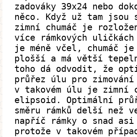
zadováky 39x24 nebo dok
něco. Když už tam jsou 
zimní chumáč je rozlože
více rámkových uličkách
je méně včel, chumáč je
plošší a má větší tepel
toho dá odvodit, že opt
průřez úlu pro zimování
v takovém úlu je zimní 
elipsoid. Optimální prů
směru rámků delší než v
napříč rámky o snad asi
protože v takovém přípa