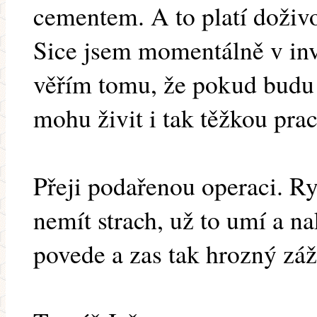
cementem. A to platí doživ
Sice jsem momentálně v inv
věřím tomu, že pokud budu p
mohu živit i tak těžkou prac
Přeji podařenou operaci. R
nemít strach, už to umí a na
povede a zas tak hrozný záži