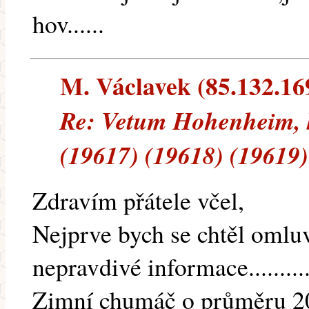
hov......
M. Václavek (85.132.169
Re: Vetum Hohenheim, 
(19617) (19618) (19619)
Zdravím přátele včel,
Nejprve bych se chtěl omluv
nepravdivé informace...........
Zimní chumáč o průměru 2