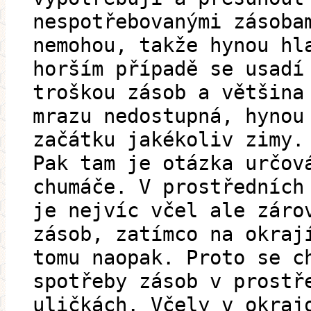
nespotřebovanými zásoba
nemohou, takže hynou hl
horším případě se usadí
troškou zásob a většina
mrazu nedostupná, hynou
začátku jakékoliv zimy.
Pak tam je otázka určov
chumáče. V prostředních
je nejvíc včel ale záro
zásob, zatímco na okraj
tomu naopak. Proto se c
spotřeby zásob v prostř
uličkách. Včely v okraj