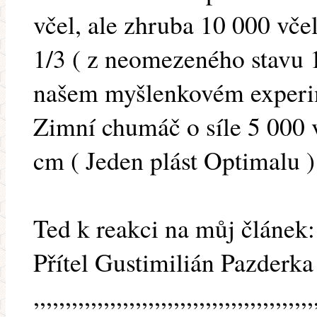
včel, ale zhruba 10 000 vče
1/3 ( z neomezeného stavu 
našem myšlenkovém experim
Zimní chumáč o síle 5 000 
cm ( Jeden plást Optimalu )
Ted k reakci na můj článek:
Přítel Gustimilián Pazderka
,,,,,,,,,,,,,,,,,,,,,,,,,,,,,,,,,,,,,,,,,,,,