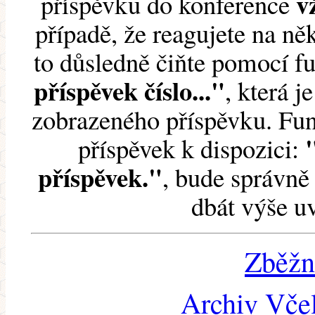
v
příspěvku do konference
případě, že reagujete na něk
to důsledně čiňte pomocí 
příspěvek číslo..."
, která j
zobrazeného příspěvku. Fun
příspěvek k dispozici:
příspěvek."
, bude správně 
dbát výše u
Zběžn
Archiv Včel