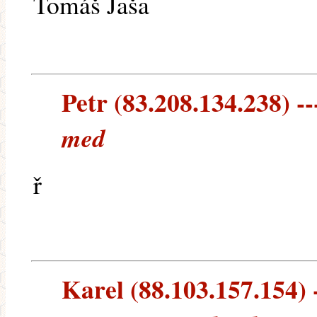
Tomáš Jaša
Petr (83.208.134.238) --
med
ř
Karel (88.103.157.154) -