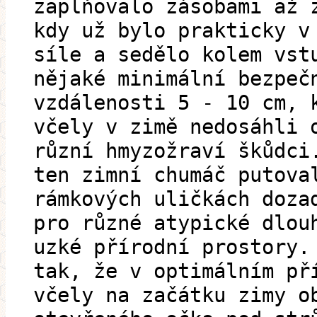
zaplňovalo zásobami až 
kdy už bylo prakticky v
síle a sedělo kolem vst
nějaké minimální bezpeč
vzdálenosti 5 - 10 cm, 
včely v zimě nedosáhli 
různí hmyzožraví škůdci
ten zimní chumáč putova
rámkových uličkách doza
pro různé atypické dlou
uzké přírodní prostory.
tak, že v optimálním př
včely na začátku zimy o