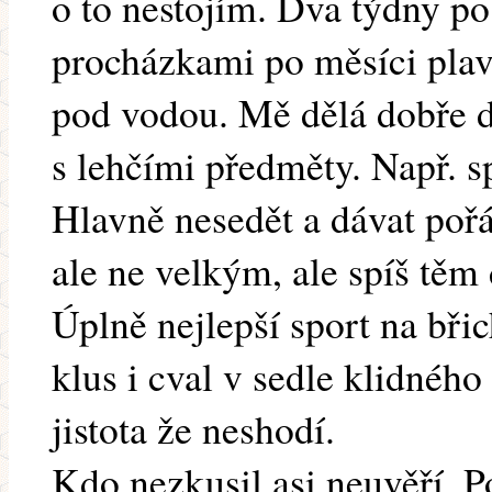
o to nestojím. Dva týdny po
procházkami po měsíci plavá
pod vodou. Mě dělá dobře dr
s lehčími předměty. Např. s
Hlavně nesedět a dávat poř
ale ne velkým, ale spíš těm
Úplně nejlepší sport na bři
klus i cval v sedle klidného
jistota že neshodí.
Kdo nezkusil asi neuvěří. P