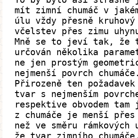
mít zimní chumáč v jaké
úlu vždy přesně kruhový
včelstev přes zimu uhyn
Mně se to jeví tak, že 
určován několika parame
ne jen prostým geometri
nejmenší povrch chumáče
Přirozeně ten požadavek
tvar s nejmenším povrch
respektive obvodem tam 
z chumáče je menší přes
než ve směru rámkových 
že tvar zimního chumáče