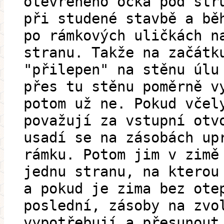
otevřeného očka pod str
při studené stavbě a bě
po rámkových uličkách n
stranu. Takže na začátk
"přilepen" na stěnu úlu
přes tu stěnu poměrně v
potom už ne. Pokud včel
považují za vstupní otv
usadí se na zásobách up
rámku. Potom jim v zimě
jednu stranu, na kterou
a pokud je zima bez ote
poslední, zásoby na zvo
vypotřebují a přesunout