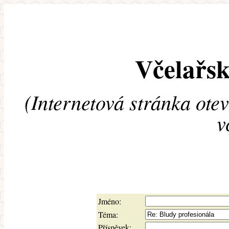
Včelařsk
(Internetová stránka ote
v
Jméno:
Téma:
Příspěvek: