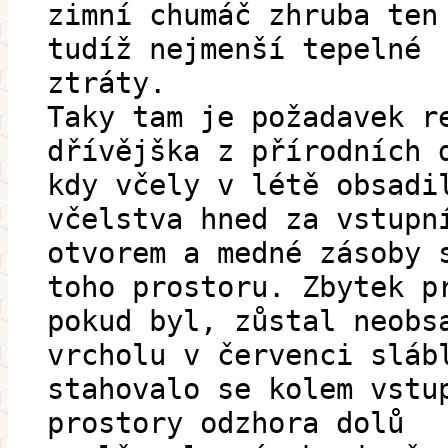
zimní chumáč zhruba ten
tudíž nejmenší tepelné
ztráty.
Taky tam je požadavek r
dřívějška z přírodních 
kdy včely v létě obsadi
včelstva hned za vstupn
otvorem a medné zásoby 
toho prostoru. Zbytek p
pokud byl, zůstal neobs
vrcholu v červenci sláb
stahovalo se kolem vstu
prostory odzhora dolů