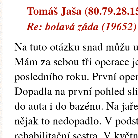
Tomáš Jaša (80.79.28.15
Re: bolavá záda (19652)
Na tuto otázku snad můžu u
Mám za sebou tři operace 
posledního roku. První oper
Dopadla na první pohled sl
do auta i do bazénu. Na jaře
nějak to nedopadlo. V podst
rehabilitační sestra. V květ