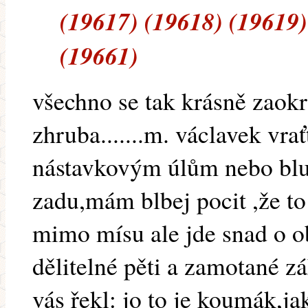
(19617) (19618) (19619)
(19661)
všechno se tak krásně zaokr
zhruba.......m. václavek vra
nástavkovým úlům nebo bl
zadu,mám blbej pocit ,že to
mimo mísu ale jde snad o ob
dělitelné pěti a zamotané z
vás řekl: jo to je koumák,j