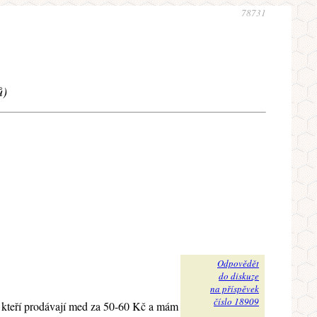
78731
ů)
Odpovědět
do diskuze
na příspěvek
číslo 18909
", kteří prodávají med za 50-60 Kč a mám