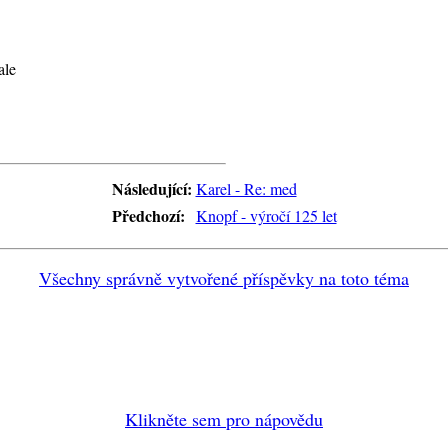
ale
Následující:
Karel - Re: med
Předchozí:
Knopf - výročí 125 let
Všechny správně vytvořené příspěvky na toto téma
Klikněte sem pro nápovědu