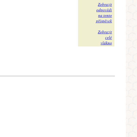
Zobrazit
odpovědi
na tento
příspěvek
Zobrazit
celé
vlákno