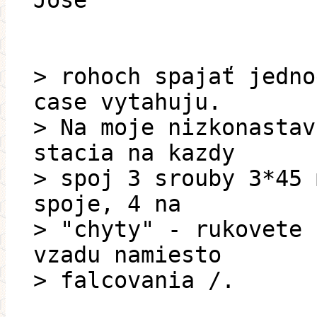
Jose
> rohoch spajať jedno
case vytahuju.
> Na moje nizkonastav
stacia na kazdy
> spoj 3 srouby 3*45 
spoje, 4 na
> "chyty" - rukovete 
vzadu namiesto
> falcovania /.