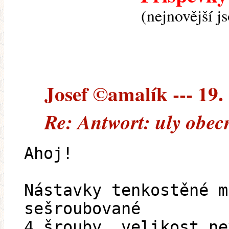
(nejnovější j
Josef ©amalík --- 19.
Re: Antwort: uly obec
Ahoj!
Nástavky tenkostěné m
sešroubované
4 šrouby, velikost ne