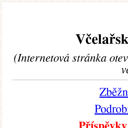
Včelařsk
(Internetová stránka ote
v
Zběžn
Podrob
Příspěvky