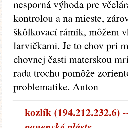
nesporná výhoda pre včelár
kontrolou a na mieste, zárov
škôlkovací rámik, môžem vl
larvičkami. Je to chov pri m
chovnej časti materskou m
rada trochu pomôže zoriento
problematike. Anton
kozlík (194.212.232.6) -
panenské plásty