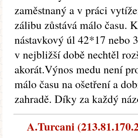
zaměstnaný a v práci vytíž
zálibu zůstává málo času. K
nástavkový úl 42*17 nebo 3
v nejbližší době nechtěl roz
akorát.Výnos medu není pro
málo času na ošetření a dob
zahradě. Díky za každý náz
A.Turcani (213.81.170.23