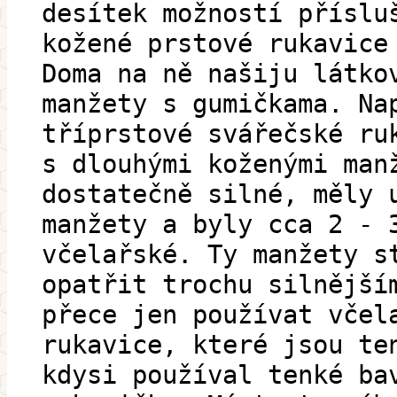
desítek možností příslu
kožené prstové rukavice
Doma na ně našiju látko
manžety s gumičkama. Na
tříprstové svářečské ru
s dlouhými koženými man
dostatečně silné, měly 
manžety a byly cca 2 - 
včelařské. Ty manžety s
opatřit trochu silnější
přece jen používat včel
rukavice, které jsou te
kdysi používal tenké ba