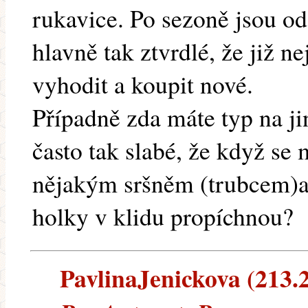
rukavice. Po sezoně jsou o
hlavně tak ztvrdlé, že již n
vyhodit a koupit nové.
Případně zda máte typ na jin
často tak slabé, že když se
nějakým sršněm (trubcem)a v
holky v klidu propíchnou?
PavlinaJenickova (213.23