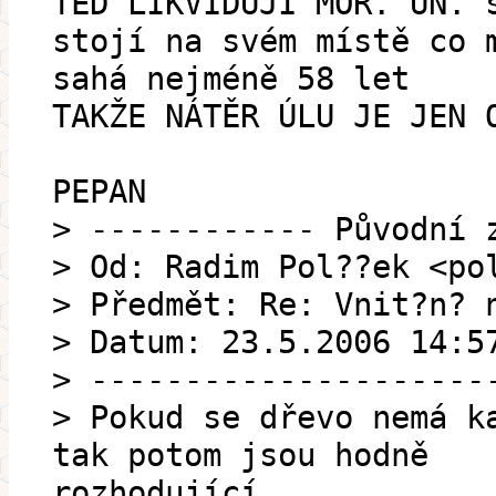
TEĎ LIKVIDUJI MOR. UN. 
stojí na svém místě co 
sahá nejméně 58 let
TAKŽE NÁTĚR ÚLU JE JEN 
PEPAN
> ------------ Původní 
> Od: Radim Pol??ek <po
> Předmět: Re: Vnit?n? 
> Datum: 23.5.2006 14:5
> ---------------------
> Pokud se dřevo nemá k
tak potom jsou hodně
rozhodující