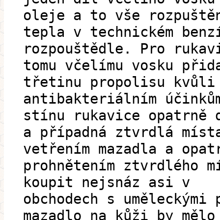
oleje a to vše rozpuště
tepla v technickém benz
rozpouštědle. Pro rukav
tomu včelímu vosku přid
třetinu propolisu kvůli
antibakteriálním účinků
stínu rukavice opatrně 
a případná ztvrdlá míst
vetřením mazadla a opat
prohnětením ztvrdlého m
koupit nejsnáz asi v
obchodech s uměleckými 
mazadlo na kůži by mělo