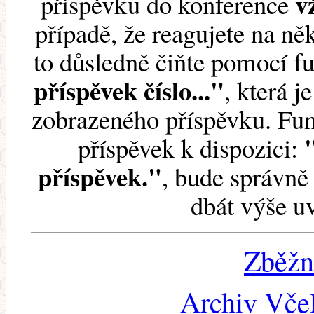
v
příspěvku do konference
případě, že reagujete na něk
to důsledně čiňte pomocí 
příspěvek číslo..."
, která j
zobrazeného příspěvku. Fun
příspěvek k dispozici:
příspěvek."
, bude správně 
dbát výše u
Zběžn
Archiv Včel