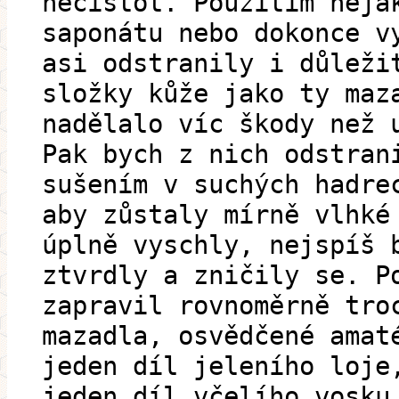
nečistot. Použitím něja
saponátu nebo dokonce v
asi odstranily i důleži
složky kůže jako ty maz
nadělalo víc škody než 
Pak bych z nich odstran
sušením v suchých hadre
aby zůstaly mírně vlhké
úplně vyschly, nejspíš 
ztvrdly a zničily se. P
zapravil rovnoměrně tro
mazadla, osvědčené amat
jeden díl jeleního loje
jeden díl včelího vosku