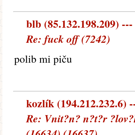
blb (85.132.198.209) ---
Re: fuck off (7242)
polib mi piču
kozlík (194.212.232.6) -
Re: Vnit?n? n?t?r ?lov?
(16634) (16637)