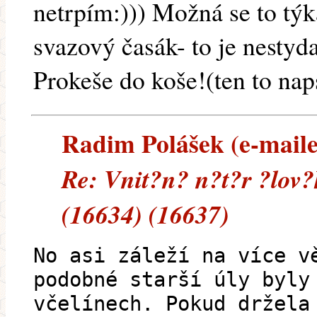
netrpím:))) Možná se to týká
svazový časák- to je nestyda
Prokeše do koše!(ten to nap
Radim Polášek (e-mailem
Re: Vnit?n? n?t?r ?lov?
(16634) (16637)
No asi záleží na více v
podobné starší úly byly
včelínech. Pokud držela