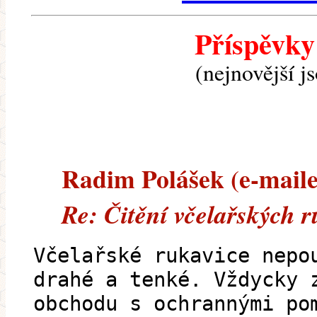
Příspěvky
(nejnovější j
Radim Polášek (e-mailem
Re: Čitění včelařských 
Včelařské rukavice nepo
drahé a tenké. Vždycky 
obchodu s ochrannými po