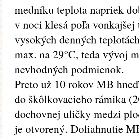
medníku teplota napriek d
v noci klesá poľa vonkajšej 
vysokých denných teplotách
max. na 29°C, teda vývoj m
nevhodných podmienok.
Preto už 10 rokov MB hneď
do škôlkovacieho rámika (2
dochovnej uličky medzi plo
je otvorený. Doliahnutie M