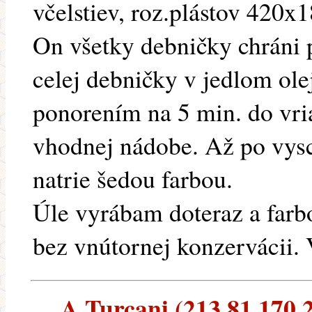
včelstiev, roz.plástov 420
On všetky debničky chráni 
celej debničky v jedlom olej
ponorením na 5 min. do vri
vhodnej nádobe. Až po vysch
natrie šedou farbou.
Úle vyrábam doteraz a farb
bez vnútornej konzervácii.
A.Turcani (213.81.170.23