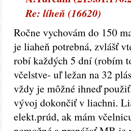
Re: líheň (16620)
Ročne vychovám do 150 mat
je liaheň potrebná, zvlášť v
robí každých 5 dní (robím
včelstve- uľ ležan na 32 pl
vždy je môžné ihneď použiť,
vývoj dokončiť v liachni. L
elekt.prúd, ak mám včelnicu
nemožné a prenášať MB je n