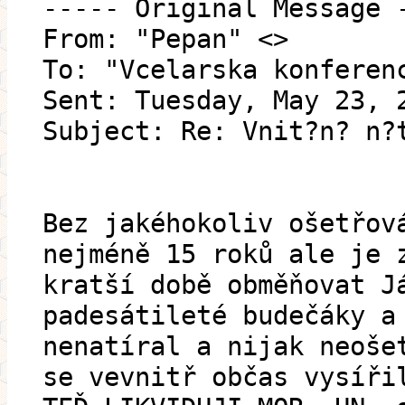
----- Original Message 
From: "Pepan" <>
To: "Vcelarska konferen
Sent: Tuesday, May 23, 
Subject: Re: Vnit?n? n?
Bez jakéhokoliv ošetřov
nejméně 15 roků ale je 
kratší době obměňovat J
padesátileté budečáky a
nenatíral a nijak neoše
se vevnitř občas vysíři