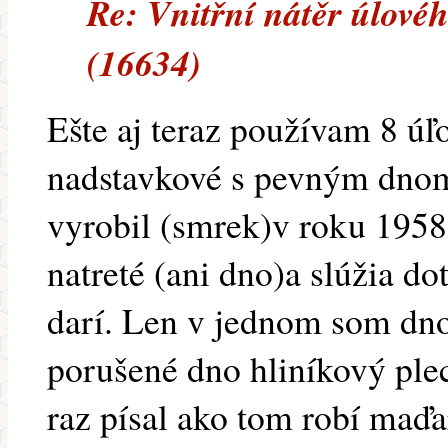
Re: Vnitřní nátěr úlové
(16634)
Ešte aj teraz používam 8 úľo
nadstavkové s pevným dnom
vyrobil (smrek)v roku 1958,
natreté (ani dno)a slúžia do
darí. Len v jednom som dno
porušené dno hliníkový ple
raz písal ako tom robí maď