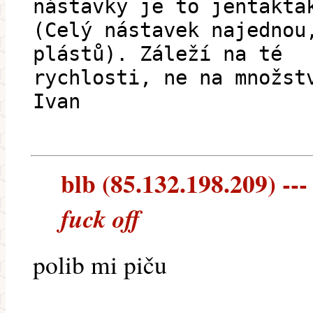
nástavky je to jentakta
(Celý nástavek najednou
plástů). Záleží na té
rychlosti, ne na množst
Ivan
blb (85.132.198.209) ---
fuck off
polib mi piču