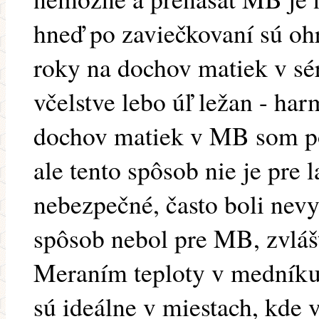
hneď po zaviečkovaní sú oh
roky na dochov matiek v sé
včelstve lebo úľ ležan - ha
dochov matiek v MB som po
ale tento spôsob nie je pre
nebezpečné, často boli nevy
spôsob nebol pre MB, zvlášť
Meraním teploty v medníku s
sú ideálne v miestach, kde 