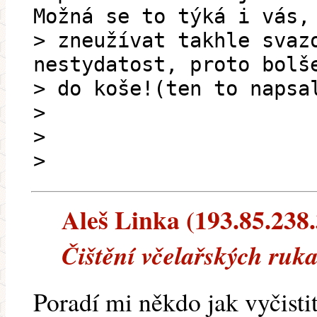
Možná se to týká i vás,
> zneužívat takhle svaz
nestydatost, proto bolš
> do koše!(ten to napsa
>
>
>
Aleš Linka (193.85.238.3
Čištění včelařských ruka
Poradí mi někdo jak vyčisti