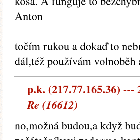
koša. A funguje to bezchybn
Anton
točím rukou a dokaď to nebu
dál,též používám volnoběh a
p.k. (217.77.165.36) --- 
Re (16612)
no,možná budou,a když bud