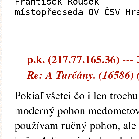
František Rousek
místopředseda OV ČSV Hr
p.k. (217.77.165.36) --- 
Re: A Turčány. (16586) 
Pokiaľ všetci čo i len troch
moderný pohon medometov,
používam ručný pohon, ale