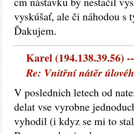
cm nástavku by nestačil vys
vyskúšať, ale či náhodou s 
Ďakujem.
Karel (194.138.39.56) --
Re: Vnitřní nátěr úlové
V poslednich letech od nat
delat vse vyrobne jednoduch
vyhodil (i kdyz se mi to stal