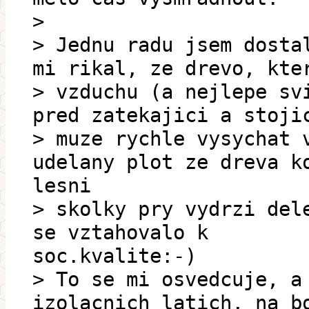
>
> Jednu radu jsem dosta
mi rikal, ze drevo, kte
> vzduchu (a nejlepe sv
pred zatekajici a stoji
> muze rychle vysychat 
udelany plot ze dreva k
lesni
> skolky pry vydrzi del
se vztahovalo k
soc.kvalite:-)
> To se mi osvedcuje, a
izolacnich latich, na b