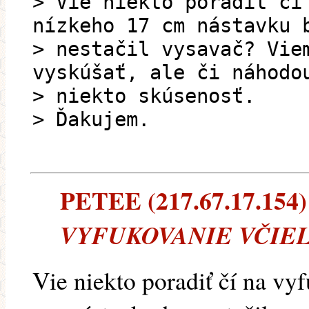
> Vie niekto poradiť čí
nízkeho 17 cm nástavku 
> nestačil vysavač? Vie
vyskúšať, ale či náhodo
> niekto skúsenosť.
> Ďakujem.
PETEE (217.67.17.154) -
VYFUKOVANIE VČIE
Vie niekto poradiť čí na vy