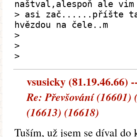
naštval,alespoň ale vim
> asi zač......příšte t
hvězdou na čele..m
>
>
>
vsusicky (81.19.46.66) --
Re: Převšování (16601) 
(16613) (16618)
Tuším, už jsem se díval do 