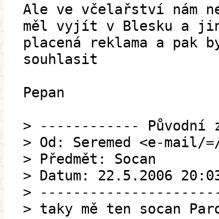
Ale ve včelařství nám n
měl vyjít v Blesku a ji
placená reklama a pak b
souhlasit
Pepan
> ------------ Původní 
> Od: Seremed <e-mail/=
> Předmět: Socan
> Datum: 22.5.2006 20:0
> ---------------------
> taky mě ten socan Par