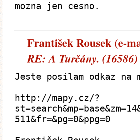
mozna jen cesno.
František Rousek (e-mai
RE: A Turčány. (16586)
Jeste posilam odkaz na 
http://mapy.cz/?
st=search&mp=base&zm=14
511&fr=&pg=0&ppg=0