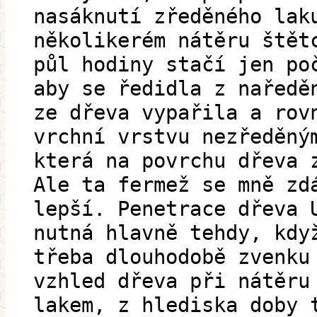
nasáknutí zředěného lak
několikerém nátěru štět
půl hodiny stačí jen po
aby se ředidla z naředě
ze dřeva vypařila a rov
vrchní vrstvu nezředěný
která na povrchu dřeva 
Ale ta fermež se mně zd
lepší. Penetrace dřeva 
nutná hlavně tehdy, kdy
třeba dlouhodobě zvenku
vzhled dřeva při nátěru
lakem, z hlediska doby 