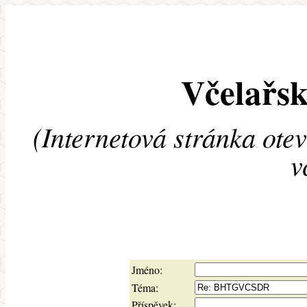
Včelařsk
(Internetová stránka ote
v
Jméno:
Téma:
Příspěvek: