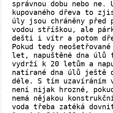
správnou dobu nebo ne. 
kupovaného dřeva to zji
úly jsou chráněny před 
vodou stříškou, ale pár
dešti i vítr a potom dř
Pokud tedy neošetřované
let, napuštěné dna úlů 
vydrží k 20 letům a nap
natírané dna úlů ještě 
déle. S tím uzavíráním 
není nijak hrozné, poku
nemá nějakou konstrukčn
voda třeba zatéká dovni