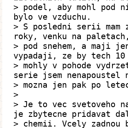
> podel, aby mohl pod n
bylo ve vzduchu.
> S posledni serii mam 
roky, venku na paletach
> pod snehem, a maji je
vypadaji, ze by tech 10
> mohly v pohode vydrze
serie jsem nenapoustel 
> mozna jen pak po lete
>
> Je to vec svetoveho n
je zbytecne pridavat da
> chemii. Vcely zadnou 