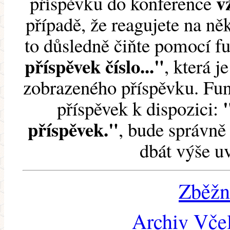
v
příspěvku do konference
případě, že reagujete na něk
to důsledně čiňte pomocí 
příspěvek číslo..."
, která j
zobrazeného příspěvku. Fun
příspěvek k dispozici:
příspěvek."
, bude správně 
dbát výše u
Zběžn
Archiv Včel