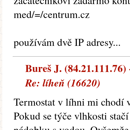
začátečníkovi zadarmo kont
med/=/centrum.cz
používám dvě IP adresy...
Bureš J. (84.21.111.76) 
Re: líheň (16620)
Termostat v líhni mi chodí 
Pokud se týče vlhkosti stač
nádobku s vodou. Ovšemže 