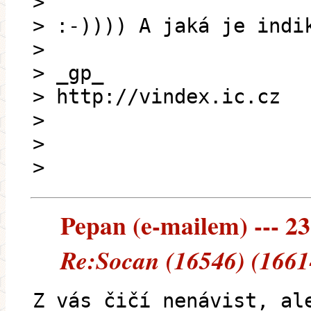
>
> :-)))) A jaká je indi
>
> _gp_
> http://vindex.ic.cz
>
>
>
Pepan (e-mailem) --- 23
Re:Socan (16546) (1661
Z vás čičí nenávist, al