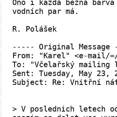
Ono i každá běžná barva
vodních par má.
R. Polášek
----- Original Message 
From: "Karel" <e-mail/=
To: "Včelařský mailing 
Sent: Tuesday, May 23, 
Subject: Re: Vnitřní ná
> V poslednich letech o