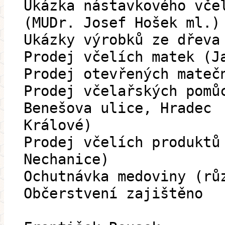
Ukázka nástavkového vče
(MUDr. Josef Hošek ml.)
Ukázky výrobků ze dřeva
Prodej včelích matek (J
Prodej otevřených mateč
Prodej včelařských pomů
Benešova ulice, Hradec
Králové)
Prodej včelích produktů
Nechanice)
Ochutnávka medoviny (rů
Občerstvení zajištěno