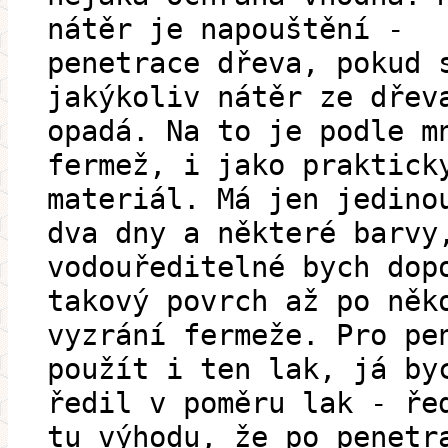
nátěr je napouštění -
penetrace dřeva, pokud 
jakýkoliv nátěr ze dřev
opadá. Na to je podle m
fermež, i jako praktick
materiál. Má jen jedino
dva dny a některé barvy
vodouředitelné bych dop
takový povrch až po něk
vyzrání fermeže. Pro pe
použít i ten lak, já by
ředil v poměru lak - ře
tu výhodu, že po penetr