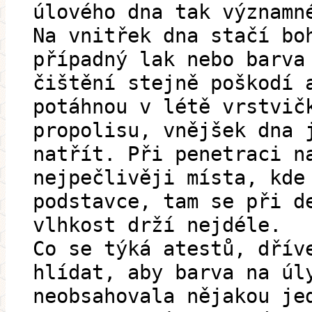
úlového dna tak významn
Na vnitřek dna stačí bo
případný lak nebo barva
čištění stejně poškodí 
potáhnou v létě vrstvič
propolisu, vnějšek dna 
natřít. Při penetraci n
nejpečlivěji místa, kde
podstavce, tam se při d
vlhkost drží nejdéle.
Co se týká atestů, dřív
hlídat, aby barva na úl
neobsahovala nějakou je