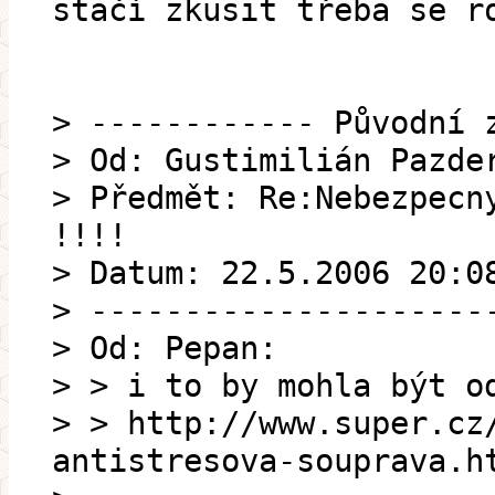
stačí zkusit třeba se r
> ------------ Původní 
> Od: Gustimilián Pazde
> Předmět: Re:Nebezpecn
!!!!
> Datum: 22.5.2006 20:0
> ---------------------
> Od: Pepan:
> > i to by mohla být o
> > http://www.super.cz
antistresova-souprava.h