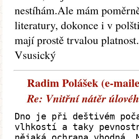
nestíhám.Ale mám poměrně 
literatury, dokonce i v polš
mají prostě trvalou platnost.
Vsusický
Radim Polášek (e-mailem
Re: Vnitřní nátěr úlové
Dno je při deštivém poč
vlhkostí a taky pevnost
nějaká ochrana vhodná. 