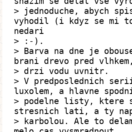
snazim se delat vse vyr
> jednoduche, abych spi
vyhodil (i kdyz se mi t
nedari
> :-).
> Barva na dne je obous
brani drevo pred vlhkem
> drzi vodu uvnitr.
> V predposlednich seri
luxolem, a hlavne spodn
> podelne listy, ktere 
stresnich lati, a ty na
> karbolou. Ale to dela
melo cas vysmradnout.