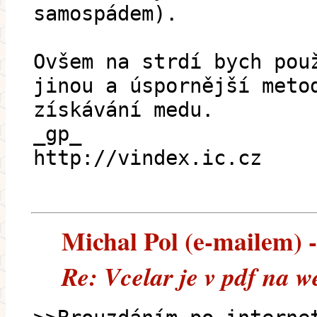
samospádem).
Ovšem na strdí bych pou
jinou a úspornější meto
získávání medu.
_gp_
http://vindex.ic.cz
Michal Pol (e-mailem) --
Re: Vcelar je v pdf na 