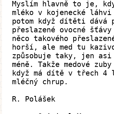
Myslím hlavně to je, kd
mléko v kojenecké láhvi
potom když dítěti dává 
přeslazené ovocné šťávy
něco takového přeslazen
horší, ale med tu kaziv
způsobuje taky, jen asi
méně. Takže medové zuby
když má dítě v třech 4 
mléčný chrup.
R. Polášek