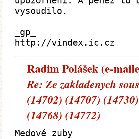
upozorněni. A peněz to 
vysoudilo.
_gp_
http://vindex.ic.cz
Radim Polášek (e-mailem
Re: Ze zakladenych sous
(14702) (14707) (14730)
(14768) (14772)
Medové zuby