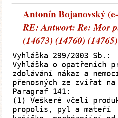
Antonín Bojanovský (e-m
RE: Antwort: Re: Mor p
(14673) (14760) (14765)
Vyhláška 299/2003 Sb.:
Vyhláška o opatřeních p
zdolávání nákaz a nemoc
přenosných ze zvířat na
Paragraf 141:
(1) Veškeré včelí produ
propolis, pyl a mateří