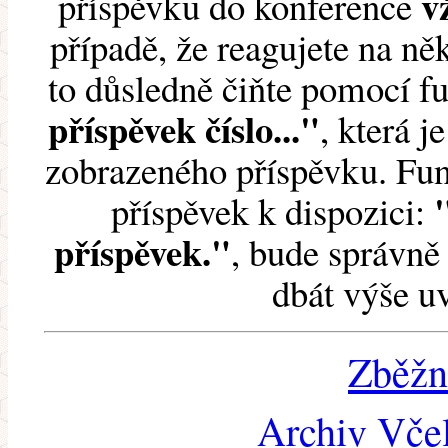
v
příspěvku do konference
případě, že reagujete na něk
to důsledně čiňte pomocí 
příspěvek číslo..."
, která j
zobrazeného příspěvku. Fun
příspěvek k dispozici:
příspěvek."
, bude správně 
dbát výše u
Zběžn
Archiv Včel