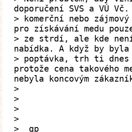
doporučení SVS a VÚ Vč.
> komerční nebo zájmový
pro získávání medu pouz
> ze strdí, ale kde nen
nabídka. A když by byla
> poptávka, trh ti dnes
protože cena takového m
nebyla koncovým zákazní
>
>
>
>
> _gp_