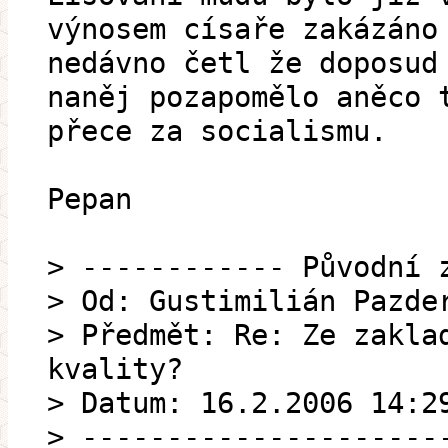
výnosem císaře zakázáno
nedávno četl že doposud
naněj pozapomělo aněco 
přece za socialismu.
Pepan
> ------------ Původní 
> Od: Gustimilián Pazde
> Předmět: Re: Ze zakla
kvality?
> Datum: 16.2.2006 14:2
> ---------------------