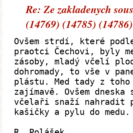
Re: Ze zakladenych sous
(14769) (14785) (14786)
Ovšem strdí, které podl
praotci Čechovi, byly m
zásoby, mladý včelí plo
dohromady, to vše v pan
plástu. Med tady z toho
zajímavě. Ovšem dneska 
včelaři snaží nahradit 
kašičky a pylu do medu.
R. Polášek