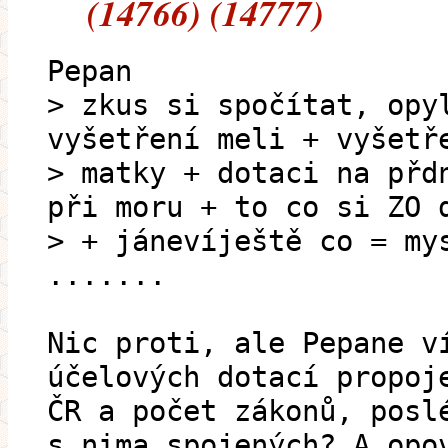
(14766) (14777)
Pepan
> zkus si spočítat, opy
vyšetření meli + vyšetř
> matky + dotaci na přd
při moru + to co si ZO 
> + jánevíještě co = my
.......
Nic proti, ale Pepane v
účelových dotací propoj
ČR a počet zákonů, posl
s nima spojených? A opo