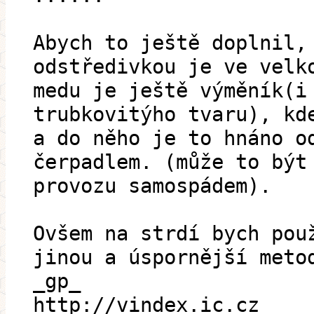
Abych to ještě doplnil,
odstředivkou je ve velk
medu je ještě výměník(i
trubkovitýho tvaru), kd
a do něho je to hnáno o
čerpadlem. (může to být
provozu samospádem).
Ovšem na strdí bych pou
jinou a úspornější meto
_gp_
http://vindex.ic.cz