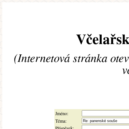
Včelařsk
(Internetová stránka ote
v
Jméno:
Téma:
Příspěvek: