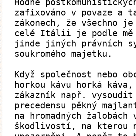
Hodně postkomunistickýc
zafixováno v povaze a t
zákonech, že všechno je
celé Itálii je podle mě
jinde jiných právních s
soukromého majetku.
Když společnost nebo ob
horkou kávu horká káva,
zákazník např. vysoudit
precedensu pěkný majlan
na hromadných žalobách 
škodlivostí, na kterou 