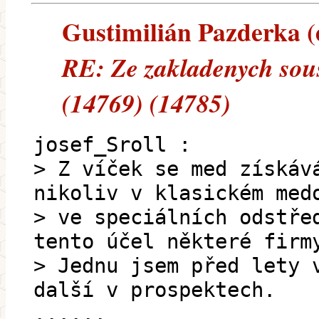
Gustimilián Pazderka (e
RE: Ze zakladenych sous
(14769) (14785)
josef_Sroll :
> Z víček se med získáv
nikoliv v klasickém med
> ve speciálních odstře
tento účel některé firm
> Jednu jsem před lety 
další v prospektech.
......