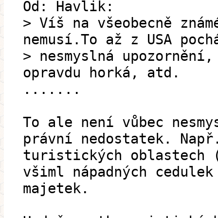
Od: Havlik:
> Víš na všeobecně znám
nemusí.To až z USA poch
> nesmyslná upozornění,
opravdu horká, atd.
.......
To ale není vůbec nesmy
právní nedostatek. Např
turistických oblastech 
všiml nápadných cedulek
majetek.