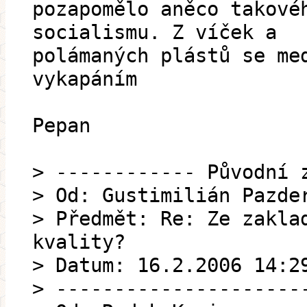
pozapomělo aněco takové
socialismu. Z víček a
polámaných plástů se me
vykapáním
Pepan
> ------------ Původní 
> Od: Gustimilián Pazde
> Předmět: Re: Ze zakla
kvality?
> Datum: 16.2.2006 14:2
> ---------------------