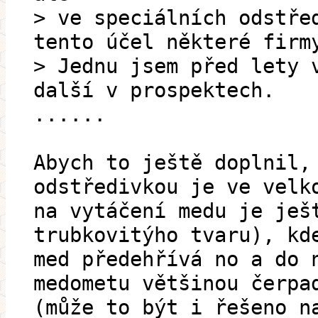
> ve speciálních odstře
tento účel některé firm
> Jednu jsem před lety 
další v prospektech.
......
Abych to ještě doplnil,
odstředivkou je ve velk
na vytáčení medu je ješ
trubkovitýho tvaru), kd
med předehřívá no a do 
medometu většinou čerpa
(může to být i řešeno n