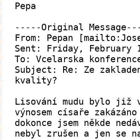
Pepa
-----Original Message--
From: Pepan [mailto:Jos
Sent: Friday, February 
To: Vcelarska konferenc
Subject: Re: Ze zaklade
kvality?
Lisování mudu bylo již 
výnosem císaře zakázáno
dokonce jsem někde nedá
nebyl zrušen a jen se n