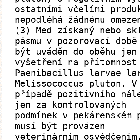
ostatními včelími produ
nepodléhá žádnému omeze
(3) Med získaný nebo sk
pásmu v pozorovací době
být uváděn do oběhu jen
vyšetření na přítomnost
Paenibacillus larvae la
Melissococcus pluton. V
případě pozitivního nál
jen za kontrolovaných
podmínek v pekárenském 
musí být provázen
veterinárním osvědčením