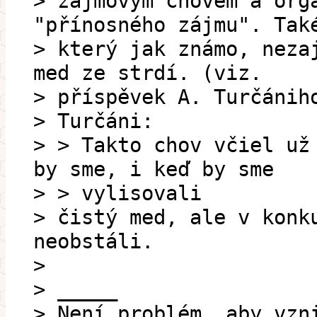
> zájmovým chovem a org
"přínosného zájmu". Tak
> který jak známo, neza
med ze strdí. (viz.
> příspěvek A. Turčánih
> Turčáni:
> > Takto chov včiel už
by sme, i keď by sme
> > vylisovali
> čistý med, ale v konk
neobstáli.
>
> _____
> Není problém, aby vzn