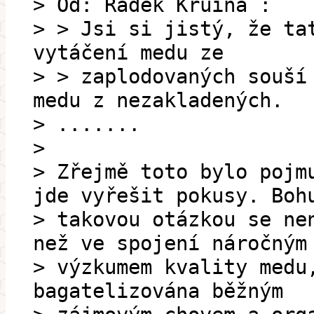
> Od: Radek Kruina :
> > Jsi si jistý, že ta
vytáčení medu ze
> > zaplodovaných souší
medu z nezakladených.
> .......
>
> Zřejmě toto bylo pojm
jde vyřešit pokusy. Boh
> takovou otázkou se ne
než ve spojení náročným
> výzkumem kvality medu
bagatelizována běžným