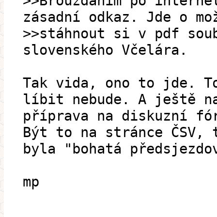
>>Brouzdáním po interne
zásadní odkaz. Jde o mo
>>stáhnout si v pdf sou
slovenského Včelára.
Tak vida, ono to jde. T
líbit nebude. A ještě n
příprava na diskuzní fó
Být to na stránce ČSV, 
byla "bohatá předsjezdo
mp