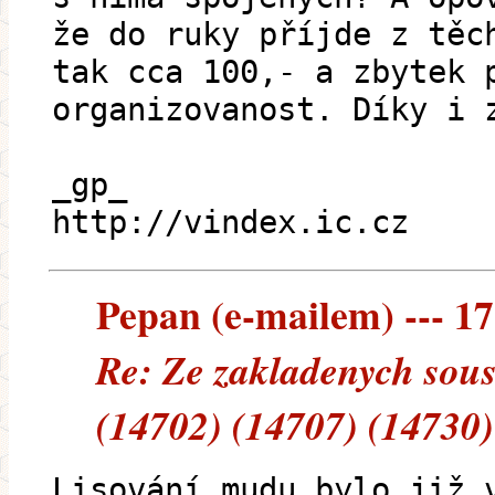
že do ruky příjde z těc
tak cca 100,- a zbytek 
organizovanost. Díky i 
_gp_
http://vindex.ic.cz
Pepan (e-mailem) --- 17
Re: Ze zakladenych sous
(14702) (14707) (14730)
Lisování mudu bylo již 