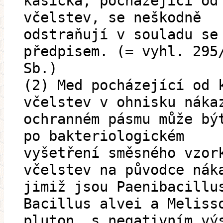
kašička, pocházející od
včelstev, se neškodně
odstraňují v souladu se
předpisem. (= vyhl. 295
Sb.)
(2) Med pocházející od 
včelstev v ohnisku náka
ochranném pásmu může bý
po bakteriologickém
vyšetření směsného vzor
včelstev na původce nák
jimiž jsou Paenibacillu
Bacillus alvei a Meliss
pluton, s negativním vý