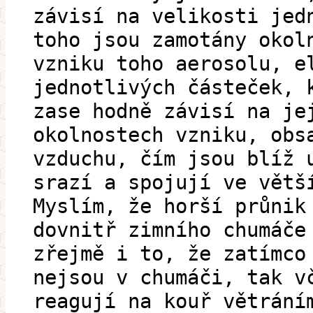
závisí na velikosti jed
toho jsou zamotány okol
vzniku toho aerosolu, e
jednotlivých částeček, 
zase hodně závisí na je
okolnostech vzniku, obs
vzduchu, čím jsou blíž 
srazí a spojují ve větš
Myslím, že horší průnik
dovnitř zimního chumáče
zřejmě i to, že zatímco
nejsou v chumáči, tak v
reagují na kouř větrání