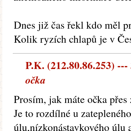
Dnes již čas řekl kdo měl p
Kolik ryzích chlapů je v Č
P.K. (212.80.86.253) ---
očka
Prosím, jak máte očka přes
Je to rozdílné u zateplenéh
úlu,nízkonástavkového úlu a