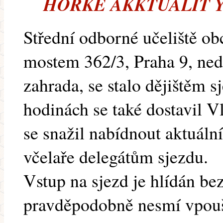
HORKÉ AKKTUALIT Y
Střední odborné učeliště o
mostem 362/3, Praha 9, ned
zahrada, se stalo dějištěm 
hodinách se také dostavil Vl
se snažil nabídnout aktuáln
včelaře delegátům sjezdu.
Vstup na sjezd je hlídán be
pravděpodobně nesmí vpouš