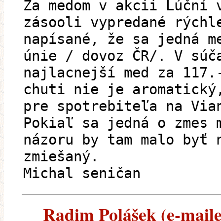
Za medom v akcii Lúční 
zásooli vypredané rýchl
napísané, že sa jedná m
únie / dovoz ČR/. V súč
najlacnejší med za 117.
chuti nie je aromatický
pre spotrebiteľa na Via
Pokiaľ sa jedná o zmes 
názoru by tam malo byť 
zmiešaný.
Michal seničan
Radim Polášek (e-mailem