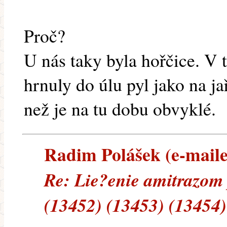
Proč?
U nás taky byla hořčice. V
hrnuly do úlu pyl jako na ja
než je na tu dobu obvyklé.
Radim Polášek (e-mailem
Re: Lie?enie amitrazom
(13452) (13453) (13454)