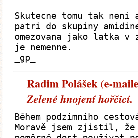
Skutecne tomu tak neni 
patri do skupiny amidin
omezovana jako latka v 
je nemenne.
_gp_
Radim Polášek (e-mailem
Zelené hnojení hořčicí.
Během podzimního cestov
Moravě jsem zjistil, že
poměrně dost používat p