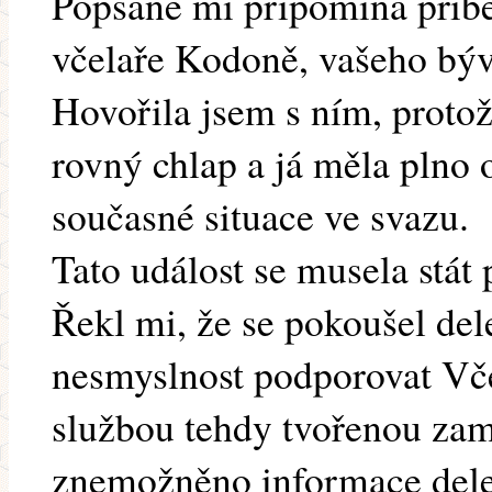
Popsané mi připomíná příbě
včelaře Kodoně, vašeho býv
Hovořila jsem s ním, protož
rovný chlap a já měla plno o
současné situace ve svazu.
Tato událost se musela stát
Řekl mi, že se pokoušel del
nesmyslnost podporovat Vče
službou tehdy tvořenou za
znemožněno informace dele