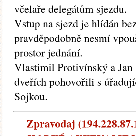
včelaře delegátům sjezdu.
Vstup na sjezd je hlídán be
pravděpodobně nesmí vpouš
prostor jednání.
Vlastimil Protivínský a Jan
dveřích pohovořili s úřaduj
Sojkou.
Zpravodaj (194.228.87.1