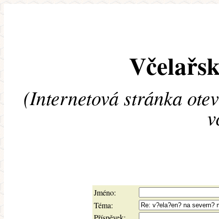
Včelařsk
(Internetová stránka ote
v
Jméno:
Téma:
Příspěvek: