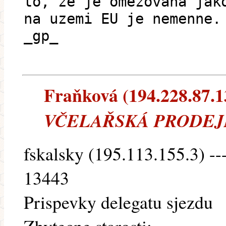
to, ze je omezovana jak
na uzemi EU je nemenne.
_gp_
Fraňková (194.228.87.13
VČELAŘSKÁ PRODE
fskalsky (195.113.155.3) --
13443
Prispevky delegatu sjezdu