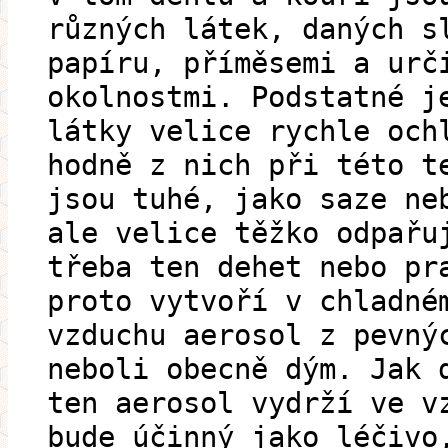
různých látek, daných s
papíru, příměsemi a urč
okolnostmi. Podstatné j
látky velice rychle och
hodně z nich při této t
jsou tuhé, jako saze ne
ale velice těžko odpařu
třeba ten dehet nebo pr
proto vytvoří v chladné
vzduchu aerosol z pevný
neboli obecně dým. Jak 
ten aerosol vydrží ve v
bude účinný jako léčivo