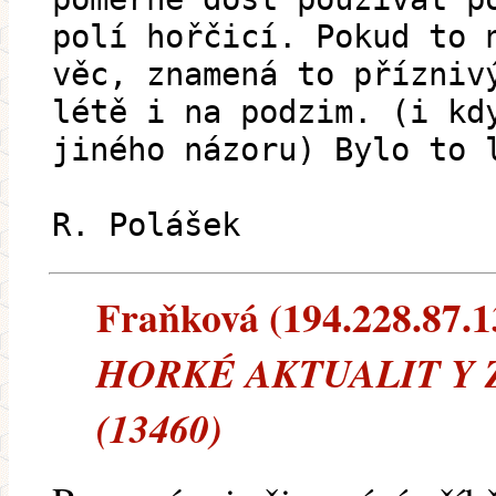
polí hořčicí. Pokud to 
věc, znamená to přízniv
létě i na podzim. (i kd
jiného názoru) Bylo to 
R. Polášek
Fraňková (194.228.87.13
HORKÉ AKTUALIT Y Z
(13460)