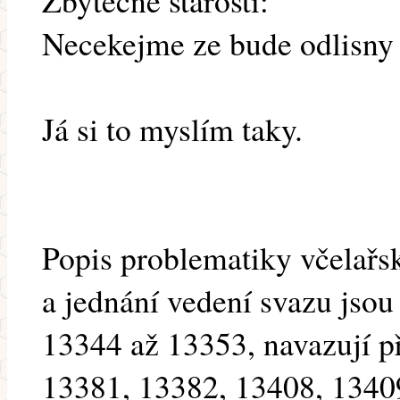
Zbytecne starosti:
Necekejme ze bude odlisny 
Já si to myslím taky.
Popis problematiky včelař
a jednání vedení svazu jsou
13344 až 13353, navazují p
13381, 13382, 13408, 1340