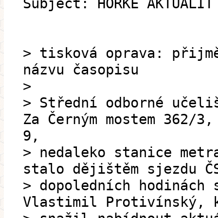
Subject: HORKÉ AKTUALIT
> tisková oprava: přijm
názvu časopisu
>
> Střední odborné učeli
Za Černým mostem 362/3,
9,
> nedaleko stanice metr
stalo dějištěm sjezdu Č
> dopoledních hodinách 
Vlastimil Protivínský, 