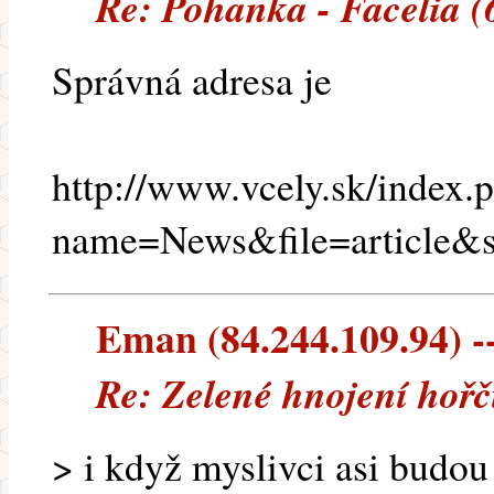
Re: Pohanka - Facelia (
Správná adresa je
http://www.vcely.sk/index.
name=News&file=article&
Eman (84.244.109.94) --
Re: Zelené hnojení hořč
> i když myslivci asi budou