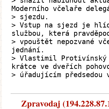
> snažil nabídnout aktu
Moderního včelaře deleg
> sjezdu.
> Vstup na sjezd je hlí
službou, která pravděpo
> vpouštět nepozvané vč
jednání.
> Vlastimil Protivínský
krátce ve dveřích pohov
> úřadujícím předsedou 
Zpravodaj (194.228.87.1