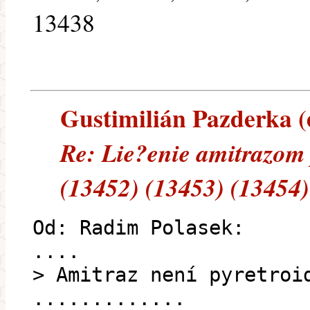
13438
Gustimilián Pazderka (e
Re: Lie?enie amitrazom
(13452) (13453) (13454)
Od: Radim Polasek:
....
> Amitraz není pyretroi
.............