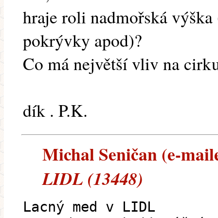
hraje roli nadmořská výška
pokrývky apod)?
Co má největší vliv na cirk
dík . P.K.
Michal Seničan (e-maile
LIDL (13448)
Lacný med v LIDL