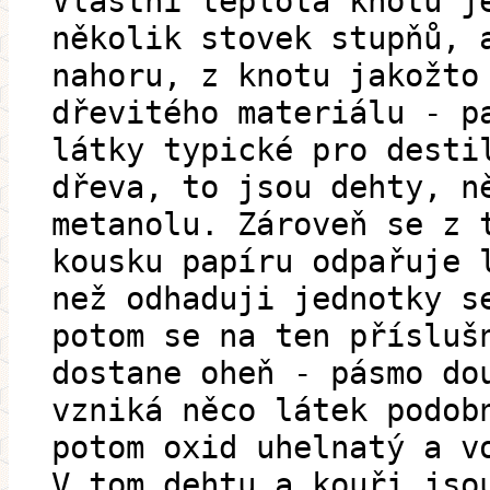
Vlastní teplota knotu j
několik stovek stupňů, 
nahoru, z knotu jakožto
dřevitého materiálu - p
látky typické pro desti
dřeva, to jsou dehty, n
metanolu. Zároveň se z 
kousku papíru odpařuje 
než odhaduji jednotky s
potom se na ten přísluš
dostane oheň - pásmo do
vzniká něco látek podob
potom oxid uhelnatý a v
V tom dehtu a kouři jso