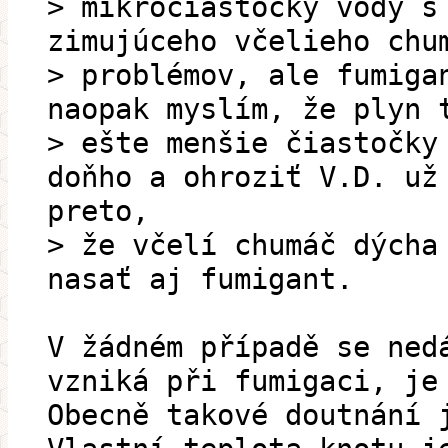
> mikročiastočky vody s
zimujúceho včelieho chu
> problémov, ale fumiga
naopak myslím, že plyn 
> ešte menšie čiastočky
doňho a ohroziť V.D. už
preto,
> že včelí chumáč dýcha
nasať aj fumigant.
V žádném případě se ned
vzniká při fumigaci, je
Obecně takové doutnání 