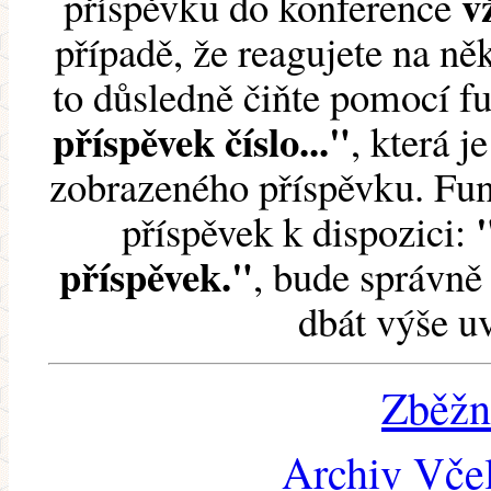
v
příspěvku do konference
případě, že reagujete na něk
to důsledně čiňte pomocí 
příspěvek číslo..."
, která j
zobrazeného příspěvku. Fun
příspěvek k dispozici:
příspěvek."
, bude správně 
dbát výše u
Zběžn
Archiv Včel