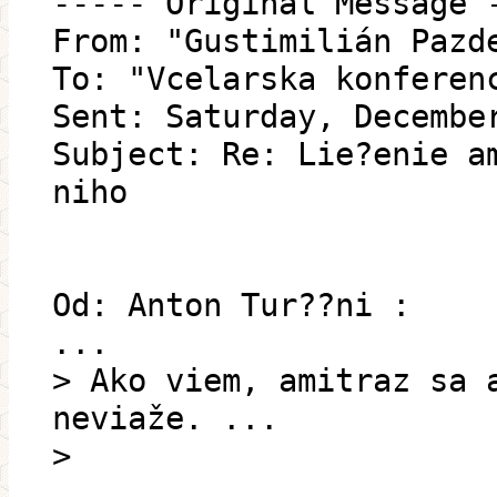
----- Original Message 
From: "Gustimilián Pazd
To: "Vcelarska konferen
Sent: Saturday, Decembe
Subject: Re: Lie?enie a
niho
Od: Anton Tur??ni :
...
> Ako viem, amitraz sa 
neviaže. ...
>
.........