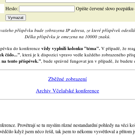
Heslo:
Opište červené slovo pozpátku
vašeho příspěvku bude zobrazena IP adresa, ze které příspěvek odesílá
Délka příspěvku je omezena na 10000 znaků.
vždy vyplnili kolonku "téma".
íspěvku do konference
V případě, že reag
k číslo..."
, která je k dispozici vpravo vedle každého zobrazeného pří
 na tento příspěvek."
, bude správně fungovat jen v případě, že budet
Zběžné zobrazení
Archiv Včelařské konference
ference. Provětrají se tu myslím různé nestandardní pohledy na věci ko
čilo když jsem něco řešil, tak jsem to někomu vysvětloval a přitom jse