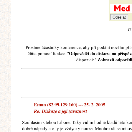
U 
Prosíme účastníky konference, aby při podání nového př
"Odpovědět do diskuze na příspěve
čiňte pomocí funkce
"Zobrazit odpovědi
dispozici:
Eman (82.99.129.160) --- 25. 2. 2005
Re: Diskuze a její závaznost
Souhlasím s tebou Libore. Taky vidím hodně kladů této kon
dobré nápady a o ty je vždycky nouze. Mnohokrát se mi osvěd