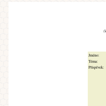
(
Jméno:
Téma:
Příspěvek: