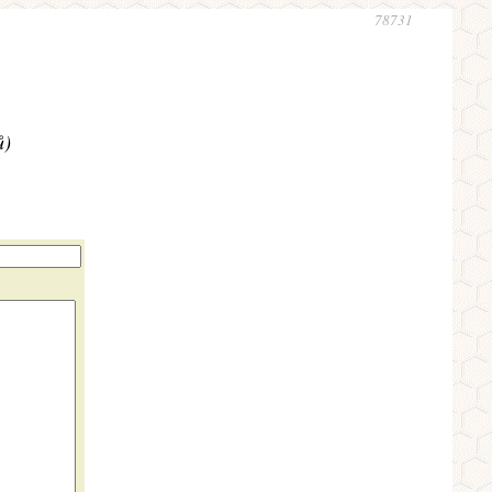
78731
ů)