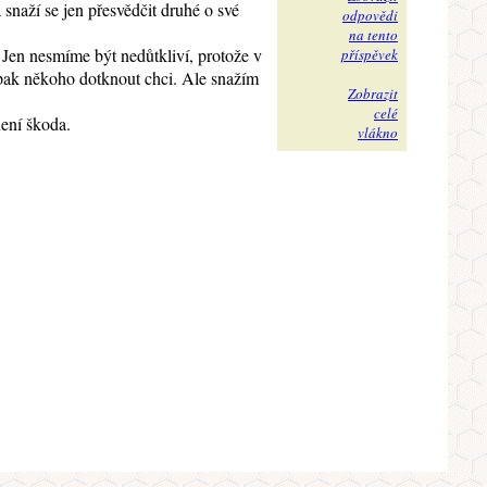
 snaží se jen přesvědčit druhé o své
odpovědi
na tento
 Jen nesmíme být nedůtkliví, protože v
příspěvek
opak někoho dotknout chci. Ale snažím
Zobrazit
celé
není škoda.
vlákno