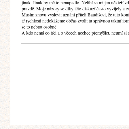
jinak. Jinak by mě to nenapadlo. Nelíbí se mi jen někteří zd
pravdě. Moje názory se díky této diskuzí často vyvíjely a 
Musím znovu vyslovit uznání příteli Baudišovi, že tuto ko
té rychlosti nedokážeme občas zvolit tu správnou taktní f
se to nebrat osobně.
A kdo nemá co říci a o věcech nechce přemýšlet, neumí si d