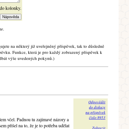
 do kolonky.
te.
ujete na některý již uveřejněný příspěvek, tak to důsledně
spěvku. Funkce, která je pro každý zobrazený příspěvek k
e dbát výše uvedených pokynů.)
Odpovědět
do diskuze
na příspěvek
číslo 8953
lem včel. Padnou tu zajímavé názory a
m přišel na to, že je to potřeba udělat
Zobrazit