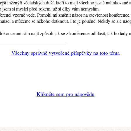
ejší inženýři včelařských duší, kteří to mají všechno jasně nalinkované a
co jsem si myslel před rokem, už si díky vám nemyslím.
nferenci vzorně vede. Pomohl mi změnit názor na otevřenost konference.
ormulaci a můžeme se někoho dotknout. I to je poučné. Někdy se ale na
okonce ani sám najít způsob jak se z konference odhlásit, tak ho tady 
Všechny správně vytvořené příspěvky na toto téma
Klikněte sem pro nápovědu