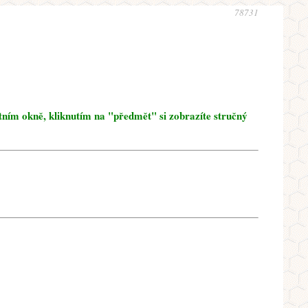
78731
tním okně, kliknutím na "předmět" si zobrazíte stručný