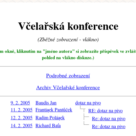
Včelařská konference
(Zběžné zobrazení - vlákno)
ím okně, kliknutím na "jméno autora" si zobrazíte příspěvek ve zvláš
pohled na vlákno diskuze.)
Podrobné zobrazení
Archiv Včelařské konference
9. 2. 2005
Baudis Jan
dotaz na pivo
11. 2. 2005
Frantiąek Pantůček
RE: dotaz na pivo
12. 2. 2005
Radim Poláąek
Re: dotaz na pivo
14. 2. 2005
Richard Baťa
Re: dotaz na pivo