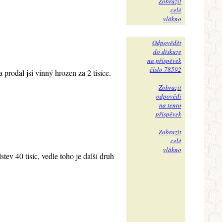
Zobrazit
celé
vlákno
Odpovědět
do diskuze
na příspěvek
číslo 78592
a prodal jsi vinný hrozen za 2 tisíce.
Zobrazit
odpovědi
na tento
příspěvek
Zobrazit
celé
vlákno
tev 40 tisíc, vedle toho je další druh