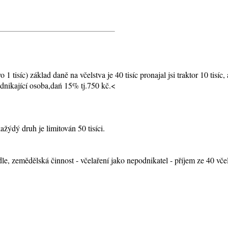
1 tisíc) základ daně na včelstva je 40 tisíc pronajal jsi traktor 10 tisíc, 
odnikající osoba,dań 15% tj.750 kč.<
ažýdý druh je limitován 50 tisíci.
le, zemědělská činnost - včelaření jako nepodnikatel - příjem ze 40 včels