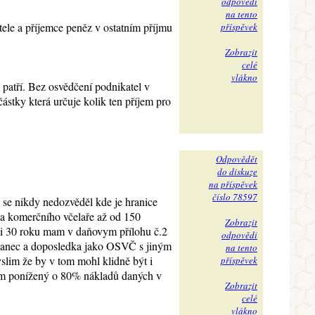
odpovědi
na tento
tele a příjemce peněz v ostatním příjmu
příspěvek
Zobrazit
celé
vlákno
patří. Bez osvědčení podnikatel v
ástky která určuje kolik ten příjem pro
Odpovědět
do diskuze
na příspěvek
číslo 78597
m se nikdy nedozvěděl kde je hranice
 za komerčního včelaře až od 150
Zobrazit
asi 30 roku mam v daňovym přílohu č.2
odpovědi
tnanec a doposledka jako OSVČ s jiným
na tento
slim že by v tom mohl klidně být i
příspěvek
jem ponížený o 80% nákladů daných v
Zobrazit
celé
vlákno