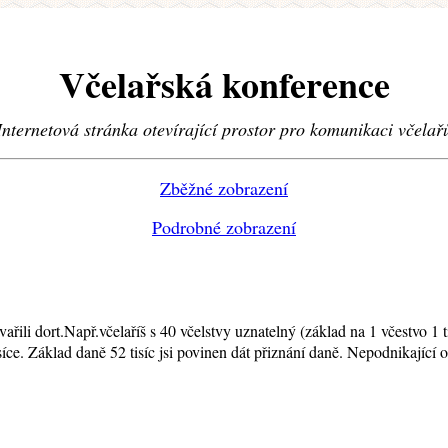
Včelařská konference
Internetová stránka otevírající prostor pro komunikaci včelař
Zběžné zobrazení
Podrobné zobrazení
řili dort.Např.včelaříš s 40 včelstvy uznatelný (základ na 1 včestvo 1 ti
 tisíce. Základ daně 52 tisíc jsi povinen dát přiznání daně. Nepodnikající