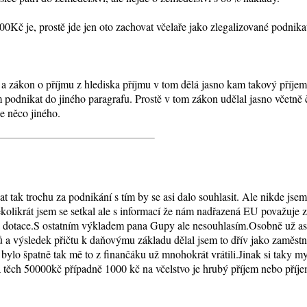
00Kč je, prostě jde jen oto zachovat včelaře jako zlegalizované podnika
a zákon o příjmu z hlediska příjmu v tom dělá jasno kam takový příjem 
podnikat do jiného paragrafu. Prostě v tom zákon udělal jasno včetně č
je něco jiného.
t tak trochu za podnikání s tím by se asi dalo souhlasit. Ale nikde jse
Několikrát jsem se setkal ale s informací že nám nadřazená EU považuje
e na dotace.S ostatním výkladem pana Gupy ale nesouhlasím.Osobně už 
 a výsledek přičtu k daňovýmu základu dělal jsem to dřív jako zaměs
lo špatně tak mě to z finančáku už mnohokrát vrátili.Jinak si taky my
 těch 50000kč případně 1000 kč na včelstvo je hrubý příjem nebo pří