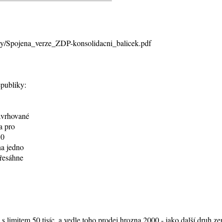
kony/Spojena_verze_ZDP-konsolidacni_balicek.pdf
epubliky:
navrhované
a pro
50
na jedno
přesáhne
s limitem 50 tisíc, a vedle toho prodej hrozna 2000,- jako další druh 