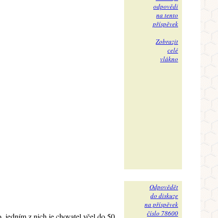
odpovědi
na tento
příspěvek
Zobrazit
celé
vlákno
Odpovědět
do diskuze
na příspěvek
číslo 78600
, jedním z nich je chovatel včel do 50