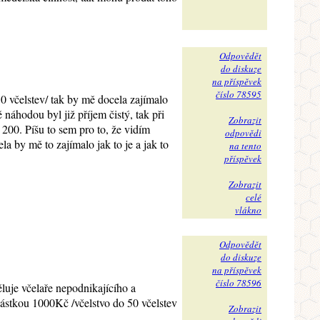
Odpovědět
do diskuze
na příspěvek
číslo 78595
0 včelstev/ tak by mě docela zajímalo
náhodou byl již příjem čistý, tak při
Zobrazit
200. Píšu to sem pro to, že vidím
odpovědi
a by mě to zajímalo jak to je a jak to
na tento
příspěvek
Zobrazit
celé
vlákno
Odpovědět
do diskuze
na příspěvek
číslo 78596
luje včelaře nepodnikajícího a
částkou 1000Kč /včelstvo do 50 včelstev
Zobrazit