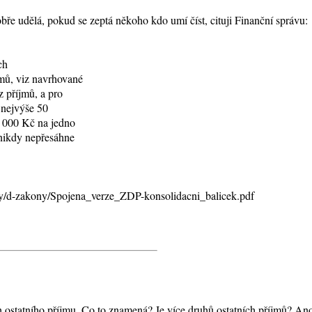
bře udělá, pokud se zeptá někoho kdo umí číst, cituji Finanční správu:
ch
jmů, viz navrhované
z příjmů, a pro
 nejvýše 50
 1 000 Kč na jedno
 nikdy nepřesáhne
ilohy/d-zakony/Spojena_verze_ZDP-konsolidacni_balicek.pdf
h ostatního příjmu. Co to znamená? Je více druhů ostatních příjmů? Ano