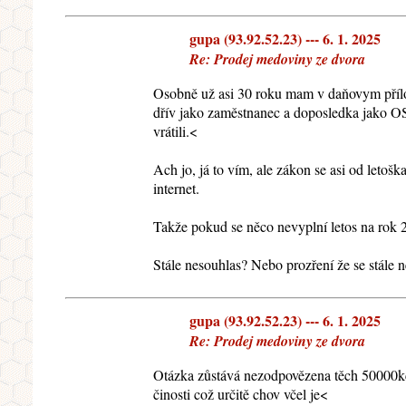
gupa (93.92.52.23) --- 6. 1. 2025
Re: Prodej medoviny ze dvora
Osobně už asi 30 roku mam v daňovym přílo
dřív jako zaměstnanec a doposledka jako O
vrátili.<
Ach jo, já to vím, ale zákon se asi od let
internet.
Takže pokud se něco nevyplní letos na rok 2
Stále nesouhlas? Nebo prozření že se stále
gupa (93.92.52.23) --- 6. 1. 2025
Re: Prodej medoviny ze dvora
Otázka zůstává nezodpovězena těch 50000kč
činosti což určitě chov včel je<