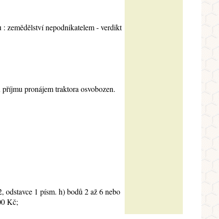
u : zemědělství nepodnikatelem - verdikt
u příjmu pronájem traktora osvobozen.
 2, odstavce 1 písm. h) bodů 2 až 6 nebo
00 Kč;