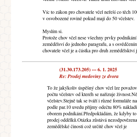
Víc to zákon pro chovatele včel neřeší co těch 10
v osvobozené rovině pokud mají do 50 včelstev.
Myslím si.
Protože chov včel nese všechny prvky podnikání 
zemědělsví do jednoho paragrafu, a s osvědčením 
chovatele včel je a částka pro druh zemědělsktví 
(31.30.173.205) --- 6. 1. 2025
Re: Prodej medoviny ze dvora
To že jakýkoliv úspěšný chov včel lze považova
počtu včelstev od kteréh se nařizuje živnost.
včelstev.Stejně tak se tváří i různé formulář
podle par.10 uvedu příjmy odečtu 80% nákladů
oborem podnikání.Předpokládám, že kdyby to by
prodej oddělků.Otázka zůstává nezodpovězena
zemědělské činosti což určitě chov včel je