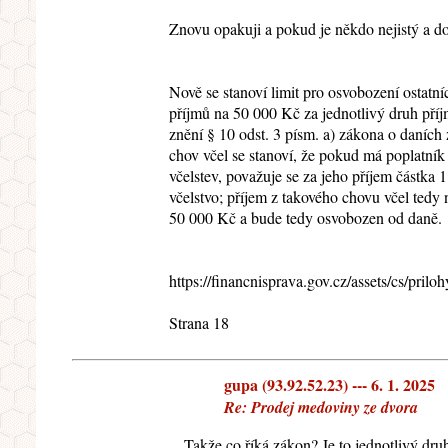
Znovu opakuji a pokud je někdo nejistý a do
Nově se stanoví limit pro osvobození ostatní
příjmů na 50 000 Kč za jednotlivý druh pří
znění § 10 odst. 3 písm. a) zákona o daních 
chov včel se stanoví, že pokud má poplatník
včelstev, považuje se za jeho příjem částka
včelstvo; příjem z takového chovu včel tedy
50 000 Kč a bude tedy osvobozen od daně.
https://financnisprava.gov.cz/assets/cs/pr
Strana 18
gupa (93.92.52.23) --- 6. 1. 2025
Re: Prodej medoviny ze dvora
Takže co říká zákon? Je to jednotlivý dru