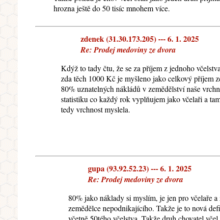
hrozna ještě do 50 tisíc mnohem více.
zdenek (31.30.173.205) --- 6. 1. 2025
Re: Prodej medoviny ze dvora
Kdýž to tady čtu, že se za příjem z jednoho včelst
zda těch 1000 Kč je myšleno jako celkový příjem ze v
80% uznatelných nákládů v zemědělství naše vrchno
statistiku co každý rok vyplňujem jako včelaři a ta
tedy vrchnost myslela.
gupa (93.92.52.23) --- 6. 1. 2025
Re: Prodej medoviny ze dvora
80% jako náklady si myslím, je jen pro včelaře a
zemědělce nepodnikajícího. Takže je to nová defi
včetně 50tého včelstva. Takže druh chovatel včel 