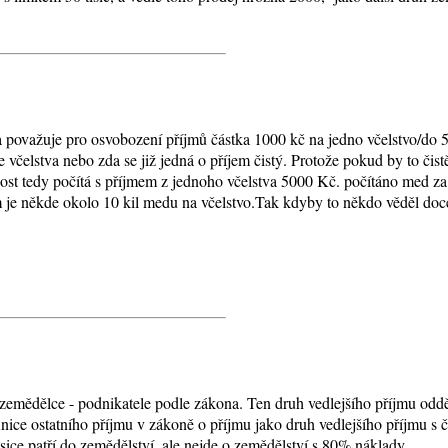
va považuje pro osvobození příjmů částka 1000 kč na jedno včelstvo/do 5
čelstva nebo zda se již jedná o příjem čistý. Protože pokud by to čistě 
st tedy počítá s příjmem z jednoho včelstva 5000 Kč. počítáno med za 
m je někde okolo 10 kil medu na včelstvo.Tak kdyby to někdo věděl docel
 zemědělce - podnikatele podle zákona. Ten druh vedlejšího příjmu oddě
nice ostatního příjmu v zákoně o příjmu jako druh vedlejšího příjmu s 
sice patří do zemědělství, ale nejde o zemědělství s 80% náklady.