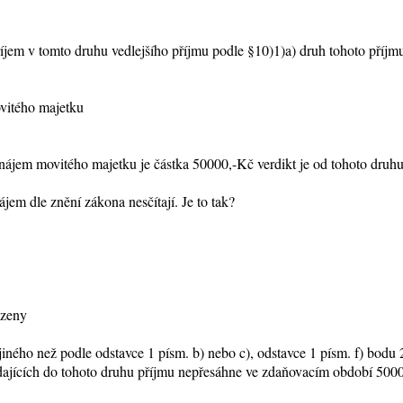
Příjem v tomto druhu vedlejšího příjmu podle §10)1)a) druh tohoto příjm
ovitého majetku
onájem movitého majetku je částka 50000,-Kč verdikt je od tohoto druh
 dle znění zákona nesčítají. Je to tak?
ozeny
 jiného než podle odstavce 1 písm. b) nebo c), odstavce 1 písm. f) bodu
adajících do tohoto druhu příjmu nepřesáhne ve zdaňovacím období 500