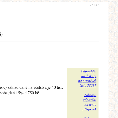
78731
ů)
Odpovědět
do diskuze
na příspěvek
číslo 78587
síc) základ daně na včelstva je 40 tisíc
 osoba,dań 15% tj.750 kč.
Zobrazit
odpovědi
na tento
příspěvek