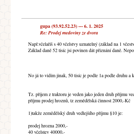
gupa (93.92.52.23) --- 6. 1. 2025
Re: Prodej medoviny ze dvora
Např.včelaříš s 40 včelstvy uznatelný (základ na 1 včestvo 
Základ daně 52 tisíc jsi povinen dát přiznání daně. Nep
No já to vidím jinak, 50 tisíc je podle 1a podle druhu a k
Tz. příjem z traktoru je veden jako jeden druh příjmu ved
příjmu prodej hroznů, tz zemědělská činnost 2000,-Kč
1)takže zemědělský druh vedlejšího příjmu §10 je:
prodej hrozna 2000,-
40 včelstev 40000,-