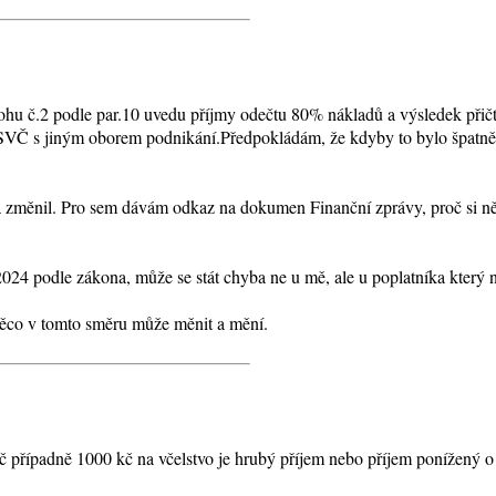
hu č.2 podle par.10 uvedu příjmy odečtu 80% nákladů a výsledek přič
SVČ s jiným oborem podnikání.Předpokládám, že kdyby to bylo špatně
oška změnil. Pro sem dávám odkaz na dokumen Finanční zprávy, proč si 
024 podle zákona, může se stát chyba ne u mě, ale u poplatníka který 
 něco v tomto směru může měnit a mění.
 případně 1000 kč na včelstvo je hrubý příjem nebo příjem ponížený