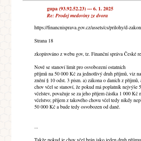
gupa (93.92.52.23) --- 6. 1. 2025
Re: Prodej medoviny ze dvora
https://financnisprava.gov.cz/assets/cs/prilohy/d-za
Strana 18
zkopírováno z webu gov, tz. Finanční správa České r
Nově se stanoví limit pro osvobození ostatních
příjmů na 50 000 Kč za jednotlivý druh příjmů, viz 
znění § 10 odst. 3 písm. a) zákona o daních z příjmů, 
chov včel se stanoví, že pokud má poplatník nejvýše 
včelstev, považuje se za jeho příjem částka 1 000 Kč 
včelstvo; příjem z takového chovu včel tedy nikdy ne
50 000 Kč a bude tedy osvobozen od daně.
...
Takže pokud je chov včel brán jako jeden druh příjmu 