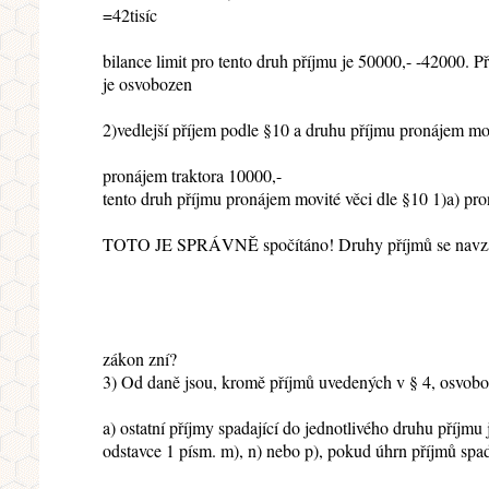
=42tisíc
bilance limit pro tento druh příjmu je 50000,- -42000. 
je osvobozen
2)vedlejší příjem podle §10 a druhu příjmu pronájem m
pronájem traktora 10000,-
tento druh příjmu pronájem movité věci dle §10 1)a) pr
TOTO JE SPRÁVNĚ spočítáno! Druhy příjmů se navzájem
zákon zní?
3) Od daně jsou, kromě příjmů uvedených v § 4, osvob
a) ostatní příjmy spadající do jednotlivého druhu příjmu
odstavce 1 písm. m), n) nebo p), pokud úhrn příjmů sp