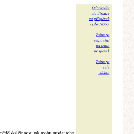
Odpovědět
do diskuze
na příspěvek
číslo 78593
Zobrazit
odpovědi
na tento
příspěvek
Zobrazit
celé
vlákno
zemědělská činnost, tak mohu prodat toho