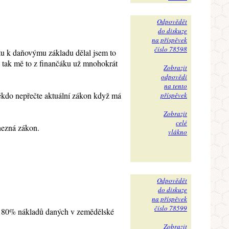
Odpovědět
do diskuze
na příspěvek
číslo 78598
tu k daňovýmu základu dělal jsem to
 tak mě to z finančáku už mnohokrát
Zobrazit
odpovědi
na tento
někdo nepřečte aktuální zákon když má
příspěvek
Zobrazit
celé
nezná zákon.
vlákno
Odpovědět
do diskuze
na příspěvek
číslo 78599
 o 80% nákladů daných v zemědělské
Zobrazit