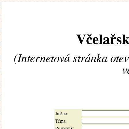
Včelařsk
(Internetová stránka ote
v
Jméno:
Téma:
Příspěvek: