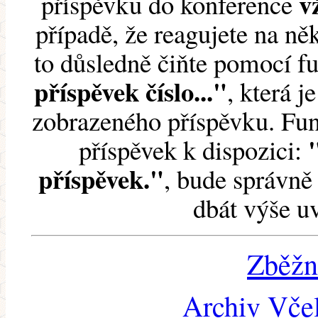
v
příspěvku do konference
případě, že reagujete na něk
to důsledně čiňte pomocí 
příspěvek číslo..."
, která j
zobrazeného příspěvku. Fun
příspěvek k dispozici:
příspěvek."
, bude správně 
dbát výše u
Zběžn
Archiv Včel