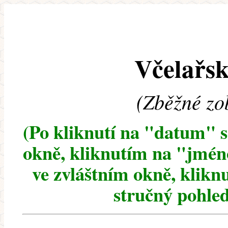
Včelařsk
(Zběžné zo
(Po kliknutí na "datum" 
okně, kliknutím na "jméno
ve zvláštním okně, klikn
stručný pohled