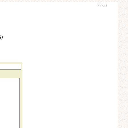
78731
ů)