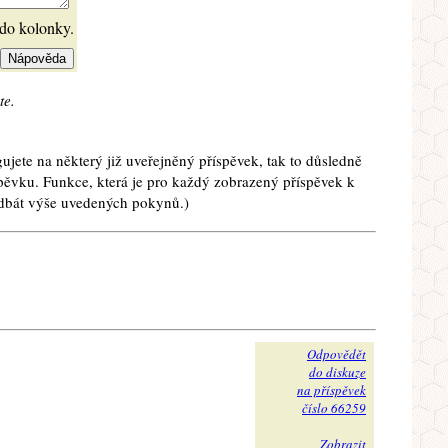
 do kolonky.
te.
ujete na některý již uveřejněný příspěvek, tak to důsledně
spěvku. Funkce, která je pro každý zobrazený příspěvek k
e dbát výše uvedených pokynů.)
Odpovědět
do diskuze
na příspěvek
číslo 66259
Zobrazit