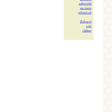
odpovědi
na tento
příspěvek
Zobrazit
celé
vlákno