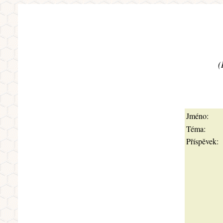
(
Jméno:
Téma:
Příspěvek: