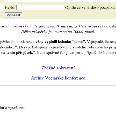
Heslo:
Opište červené slovo pozpátku
vašeho příspěvku bude zobrazena IP adresa, ze které příspěvek odesílá
Délka příspěvku je omezena na 10000 znaků.
vždy vyplnili kolonku "téma".
íspěvku do konference
V případě, že reag
k číslo..."
, která je k dispozici vpravo vedle každého zobrazeného pří
 na tento příspěvek."
, bude správně fungovat jen v případě, že budet
Zběžné zobrazení
Archiv Včelařské konference
ím o vysvětlení.