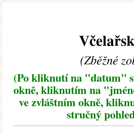
Včelařsk
(Zběžné zo
(Po kliknutí na "datum" 
okně, kliknutím na "jméno
ve zvláštním okně, klikn
stručný pohled