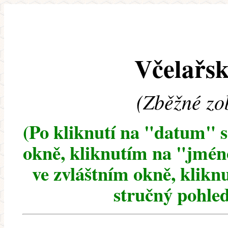
Včelařsk
(Zběžné zo
(Po kliknutí na "datum" 
okně, kliknutím na "jméno
ve zvláštním okně, klikn
stručný pohled