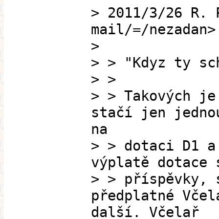
> 2011/3/26 R. 
mail/=/nezadan>
>
> > "Kdyz ty sc
> >
> > Takových je
stačí jen jedno
na
> > dotaci D1 a
výplatě dotace 
> > příspěvky, 
předplatné Včel
další. Včelař