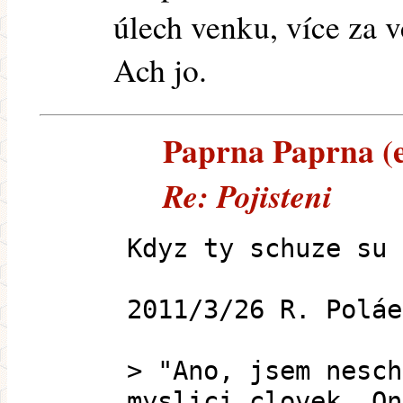
úlech venku, více za v
Ach jo.
Paprna Paprna (e-
Re: Pojisteni
Kdyz ty schuze su 
2011/3/26 R. Poláe
> "Ano, jsem nesch
myslici clovek. On