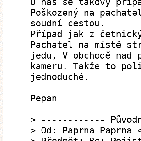
U nás se takový příp
Poškozený na pachate
soudní cestou.
Případ jak z četnick
Pachatel na místě st
jedu, V obchodě nad 
kameru. Takže to pol
jednoduché.
Pepan
> ------------ Původ
> Od: Paprna Paprna 