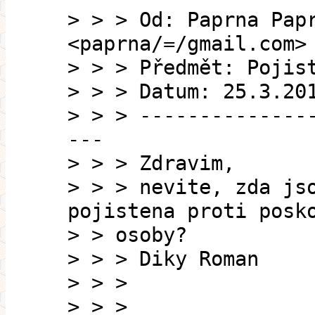
> > > Od: Paprna Pap
<paprna/=/gmail.com>
> > > Předmět: Pojis
> > > Datum: 25.3.20
> > > --------------
---
> > > Zdravim,
> > > nevite, zda js
pojistena proti posk
> > osoby?
> > > Diky Roman
> > >
> > >