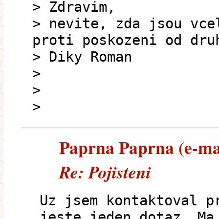
> Zdravim,
> nevite, zda jsou vce
proti poskozeni od dru
> Diky Roman
>
>
>
Paprna Paprna (e-mai
Re: Pojisteni
Uz jsem kontaktoval p
jeste jeden dotaz. Ma