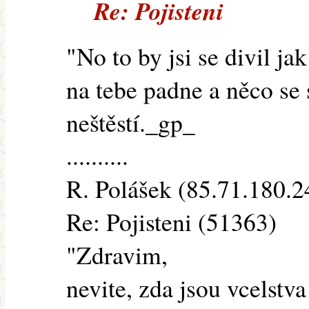
Re: Pojisteni
"No to by jsi se divil ja
na tebe padne a něco se 
neštěstí._gp_
..........
R. Polášek (85.71.180.24
Re: Pojisteni (51363)
"Zdravim,
nevite, zda jsou vcelstv