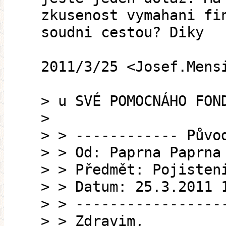
zkusenost vymahani fi
soudni cestou? Diky
2011/3/25 <Josef.Mens
> u SVÉ POMOCNÁHO FON
>
> > ------------ Půvo
> > Od: Paprna Paprna
> > Předmět: Pojisten
> > Datum: 25.3.2011 
> > -----------------
> > Zdravim,