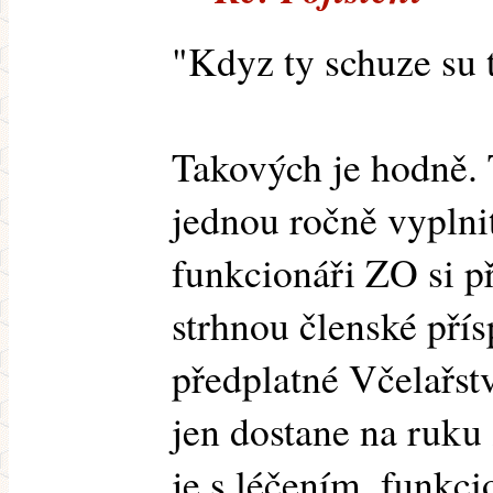
"Kdyz ty schuze su 
Takových je hodně. T
jednou ročně vyplni
funkcionáři ZO si p
strhnou členské pří
předplatné Včelařstv
jen dostane na ruku
je s léčením, funkci