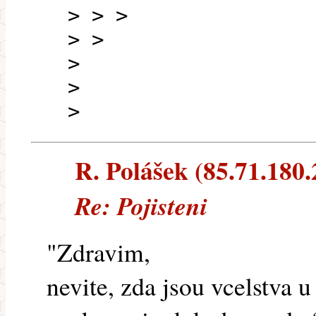
> > >
> >
>
>
>
R. Polášek (85.71.180.2
Re: Pojisteni
"Zdravim,
nevite, zda jsou vcelstva 