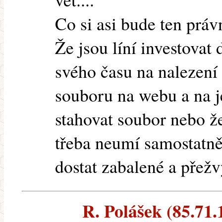
Co si asi bude ten práv
Že jsou líní investovat
svého času na nalezení 
souboru na webu a na j
stahovat soubor nebo ž
třeba neumí samostatn
dostat zabalené a přež
R. Polášek (85.71.1