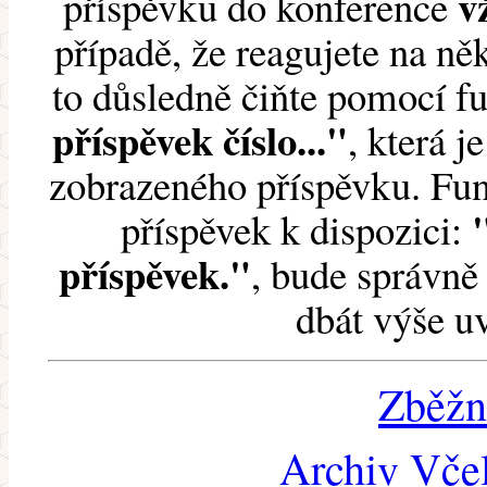
v
příspěvku do konference
případě, že reagujete na něk
to důsledně čiňte pomocí 
příspěvek číslo..."
, která j
zobrazeného příspěvku. Fun
příspěvek k dispozici:
příspěvek."
, bude správně 
dbát výše u
Zběžn
Archiv Včel