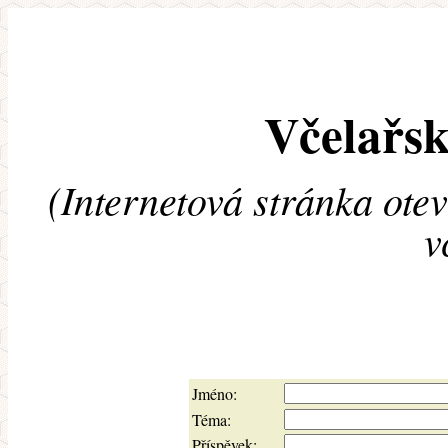
Včelařsk
(Internetová stránka ote
v
Jméno:
Téma:
Příspěvek: