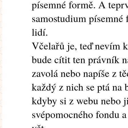
písemné formě. A tepr
samostudium písemné f
lidí.
Včelařů je, teď nevím ko
bude cítit ten právník 
zavolá nebo napíše z tě
každý z nich se ptá na b
kdyby si z webu nebo ji
svépomocného fondu a 
vět....