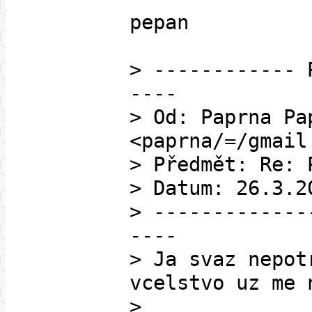
pepan
> ------------ 
----
> Od: Paprna Pa
<paprna/=/gmail
> Předmět: Re: 
> Datum: 26.3.2
> -------------
----
> Ja svaz nepot
vcelstvo uz me 
>