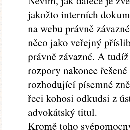
Nevím, jak dalece je zv
jakožto interních doku
na webu právně závazné.
něco jako veřejný přísli
právně závazné. A tudíž
rozpory nakonec řešené 
rozhodující písemné zně
řeci kohosi odkudsi z ús
advokátský titul.
Kromě toho svépomocný