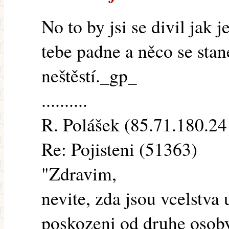
No to by jsi se divil jak 
tebe padne a něco se stan
neštěstí._gp_
..........
R. Polášek (85.71.180.241
Re: Pojisteni (51363)
"Zdravim,
nevite, zda jsou vcelstva
poskozeni od druhe osob