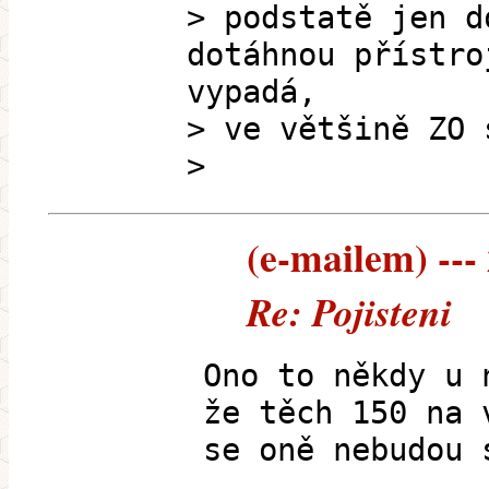
> podstatě jen d
dotáhnou přístro
vypadá,
> ve většině ZO 
>
(e-mailem) --- 
Re: Pojisteni
Ono to někdy u 
že těch 150 na 
se oně nebudou 