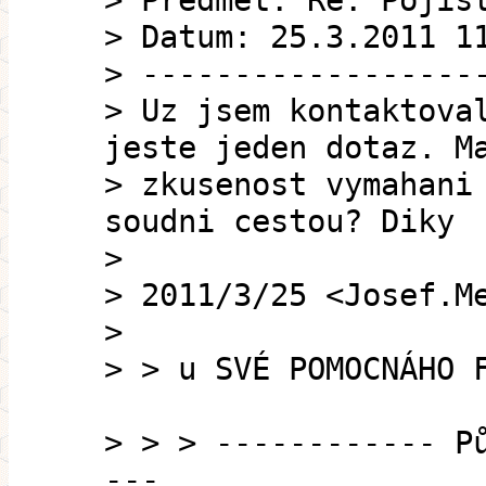
> Předmět: Re: Pojis
> Datum: 25.3.2011 1
> ------------------
> Uz jsem kontaktova
jeste jeden dotaz. M
> zkusenost vymahani
soudni cestou? Diky
>
> 2011/3/25 <Josef.M
>
> > u SVÉ POMOCNÁHO 
> > > ------------ P
---