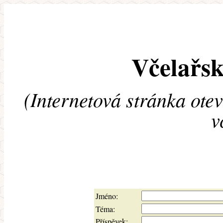
Včelařsk
(Internetová stránka ote
v
Jméno:
Téma:
Příspěvek: