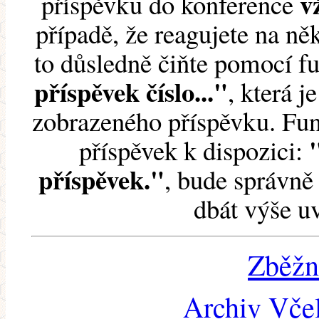
v
příspěvku do konference
případě, že reagujete na něk
to důsledně čiňte pomocí 
příspěvek číslo..."
, která j
zobrazeného příspěvku. Fun
příspěvek k dispozici:
příspěvek."
, bude správně 
dbát výše u
Zběžn
Archiv Včel