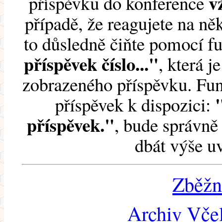
v
příspěvku do konference
případě, že reagujete na něk
to důsledně čiňte pomocí 
příspěvek číslo..."
, která j
zobrazeného příspěvku. Fun
příspěvek k dispozici:
příspěvek."
, bude správně 
dbát výše u
Zběžn
Archiv Včel