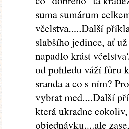
co "dobrého" ta krádež
suma sumárum celkem d
včelstva.....Další přík
slabšího jedince, ať už
napadlo krást včelstva
od pohledu váží fůru k
sranda a co s ním? P
vybrat med....Další př
která ukradne cokoliv, 
objednávku....ale zase