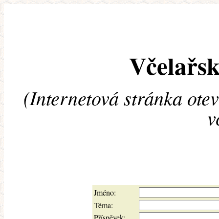
Včelařsk
(Internetová stránka ote
v
Jméno:
Téma:
Příspěvek: