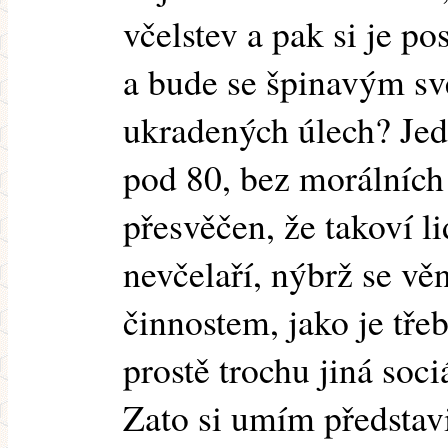
včelstev a pak si je po
a bude se špinavým sv
ukradených úlech? Jed
pod 80, bez morálních
přesvěčen, že takoví l
nevčelaří, nýbrž se v
činnostem, jako je tře
prostě trochu jiná sociá
Zato si umím představit