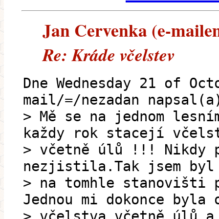
Jan Cervenka (e-mailem)
Re: Kráde včelstev
Dne Wednesday 21 of Oct
mail/=/nezadan napsal(a
> Mě se na jednom lesní
každy rok stacejí včels
> včetně úlů !!! Nikdy 
nezjistila.Tak jsem byl
> na tomhle stanovišti 
Jednou mi dokonce byla 
> včelstva včetně úlů a