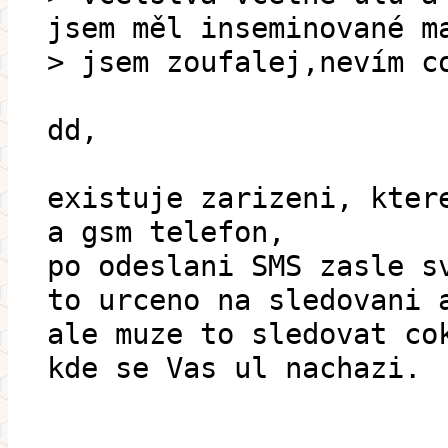
jsem měl inseminované m
> jsem zoufalej,nevím c
dd,
existuje zarizeni, kter
a gsm telefon,
po odeslani SMS zasle s
to urceno na sledovani 
ale muze to sledovat co
kde se Vas ul nachazi.