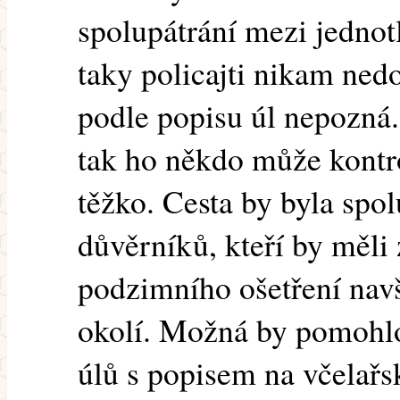
spolupátrání mezi jednot
taky policajti nikam nedo
podle popisu úl nepozná
tak ho někdo může kontrol
těžko. Cesta by byla spo
důvěrníků, kteří by měli 
podzimního ošetření navš
okolí. Možná by pomohlo
úlů s popisem na včelařs