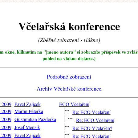
Včelařská konference
(Zběžné zobrazení - vlákno)
ím okně, kliknutím na "jméno autora" si zobrazíte příspěvek ve zvláš
pohled na vlákno diskuze.)
Podrobné zobrazení
Archiv Včelařské konference
. 2009
Pavel Zajicek
ECO Včelaření
. 2009
Martin Peterka
Re: ECO Včelaření
. 2009
Gustimilián Pazderka
Re: ECO Včelaření
. 2009
Josef.Mensik
Re: ECO V?ela?en?
. 2009
Pavel Zajicek
Re: ECO Včelaření