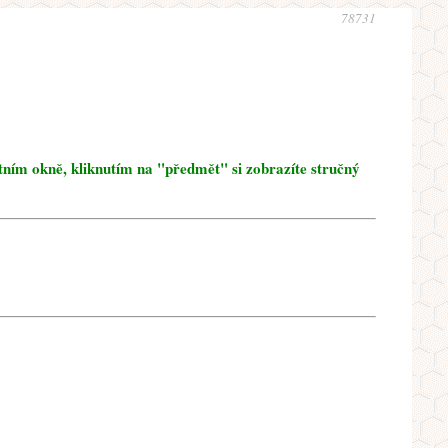
78731
tním okně, kliknutím na "předmět" si zobrazíte stručný