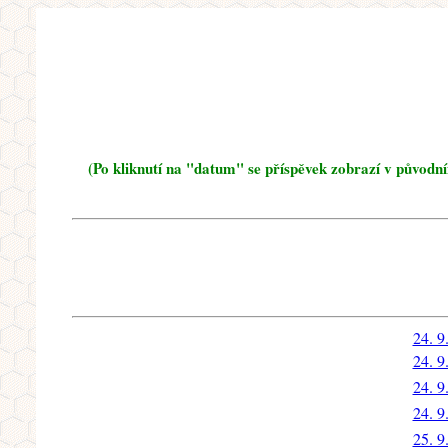
(Po kliknutí na "datum" se příspěvek zobrazí v původn
24. 9
24. 9
24. 9
24. 9
25. 9