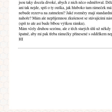
jsou taky docela divoké, abych z nich něco odměřoval. Děl
ani tak nejde, spíš o ty ouška, jak hluboko tam rámeček m
nebude rezerva na zatmelení? Jaké rozměry mají standardní 
nahoře? Mám ale nepříjemnou zkušenost se stávajícími nást
(spíš to ale asi bude blbou výškou rámku).
Mám včely druhou sezónu, ale z těch starých úlů už někdy fa
špatně, aby mi pak třeba rámečky přinesené s oddělkem ne
HI