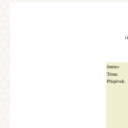
(
Jméno:
Téma:
Příspěvek: