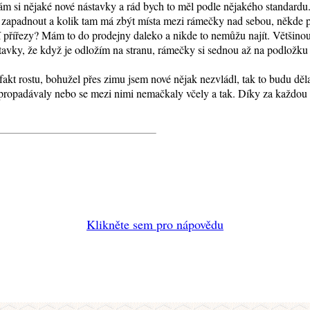
ám si nějaké nové nástavky a rád bych to měl podle nějakého standardu
á zapadnout a kolik tam má zbýt místa mezi rámečky nad sebou, někde pí
přířezy? Mám to do prodejny daleko a nikde to nemůžu najít. Většinou 
avky, že když je odložím na stranu, rámečky si sednou až na podložku
kt rostu, bohužel přes zimu jsem nové nějak nezvládl, tak to budu dělat 
propadávaly nebo se mezi nimi nemačkaly včely a tak. Díky za každou 
Klikněte sem pro nápovědu