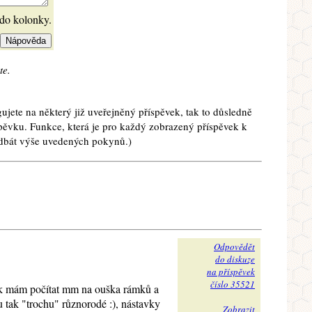
 do kolonky.
te.
ujete na některý již uveřejněný příspěvek, tak to důsledně
spěvku. Funkce, která je pro každý zobrazený příspěvek k
e dbát výše uvedených pokynů.)
Odpovědět
do diskuze
na příspěvek
číslo 35521
olik mám počítat mm na ouška rámků a
 tak "trochu" různorodé :), nástavky
Zobrazit