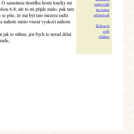
. O samotnou tloušťku horní loučky mi
odpovědi
šou 6-8, ale to mi přijde málo, pak tam
na tento
se píše, že má být tato mezera radši
příspěvek
 a nahoře místo visení vyskočí nahoru
Zobrazit
celé
jak to stihnu, jen bych to nerad dělal
vlákno
radu,