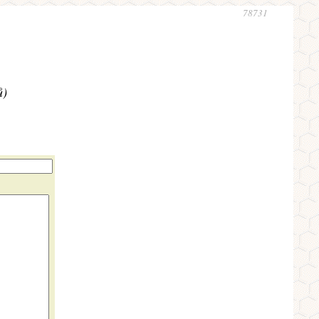
78731
ů)