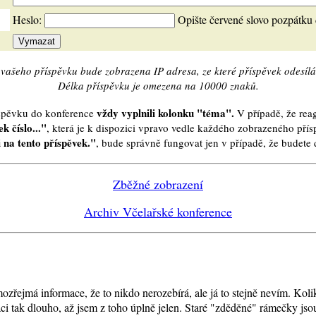
Heslo:
Opište červené slovo pozpátku
vašeho příspěvku bude zobrazena IP adresa, ze které příspěvek odesílá
Délka příspěvku je omezena na 10000 znaků.
vždy vyplnili kolonku "téma".
íspěvku do konference
V případě, že reag
k číslo..."
, která je k dispozici vpravo vedle každého zobrazeného pří
 na tento příspěvek."
, bude správně fungovat jen v případě, že budet
Zběžné zobrazení
Archiv Včelařské konference
amozřejmá informace, že to nikdo nerozebírá, ale já to stejně nevím. K
 tak dlouho, až jsem z toho úplně jelen. Staré "zděděné" rámečky jsou