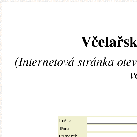
Včelařsk
(Internetová stránka ote
v
Jméno:
Téma:
Příspěvek: