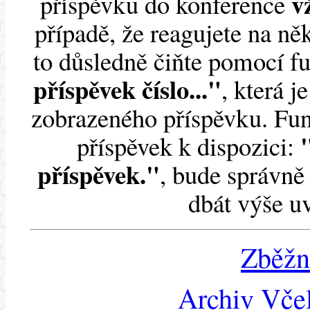
v
příspěvku do konference
případě, že reagujete na něk
to důsledně čiňte pomocí 
příspěvek číslo..."
, která j
zobrazeného příspěvku. Fun
příspěvek k dispozici:
příspěvek."
, bude správně 
dbát výše u
Zběžn
Archiv Včel