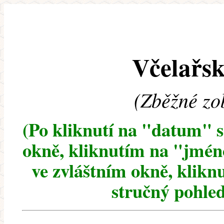
Včelařsk
(Zběžné zo
(Po kliknutí na "datum" 
okně, kliknutím na "jméno
ve zvláštním okně, klikn
stručný pohled