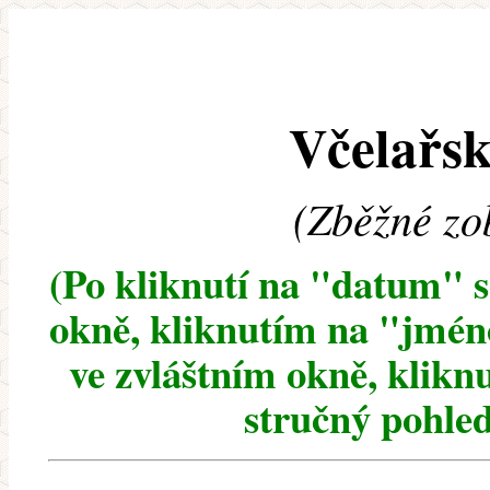
Včelařsk
(Zběžné zo
(Po kliknutí na "datum" 
okně, kliknutím na "jméno
ve zvláštním okně, klikn
stručný pohled