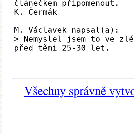
článečkem připomenout.
K. Čermák
M. Václavek napsal(a):
> Nemyslel jsem to ve zlé
před těmi 25-30 let.
Všechny správně vytvo