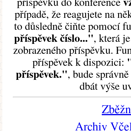
v
příspěvku do konference
případě, že reagujete na něk
to důsledně čiňte pomocí 
příspěvek číslo..."
, která j
zobrazeného příspěvku. Fun
příspěvek k dispozici:
příspěvek."
, bude správně 
dbát výše u
Zběžn
Archiv Včel