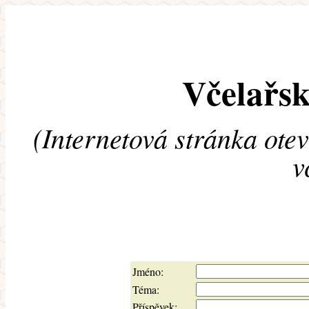
Včelařsk
(Internetová stránka ote
v
Jméno:
Téma:
Příspěvek: