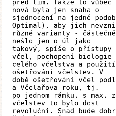
před tím. Takže to vůbec 
nová byla jen snaha o
sjednocení na jedné podob
Optimal), aby jich nevzni
různé varianty - částečně
nešlo jen o úl jako
takový, spíše o přístupy 
včel, pochopení biologie
celého včelstva a použití
ošetřování včelstev. V
době ošetřování včel podl
a Včelařova roku, tj.
po jednom rámku, s max. z
včelstev to bylo dost
revoluční. Snad bude dobr